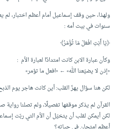
ولهذا، حين وقف إسماعيل أمام أعظم اختبار، لم ي
سنوات في بيت أمه :
﴿يَا أَبَتِ افْعَلْ مَا تُؤْمَرُ﴾
وكأن عبارة الابن كانت امتدادًا لعبارة الأم :
«إذن لا يضيّعنا الله» ← «افعل ما تؤمر»
لكن هنا سؤال يهزّ القلب: أين كانت هاجر يوم الذبح
القرآن لم يذكر موقفها تفصيلًا، ولم تصلنا رواية
لكن أيمكن لقلب أن يتخيّل أن الأم التي ربّت إسم
أعظم امتحان في حياته؟