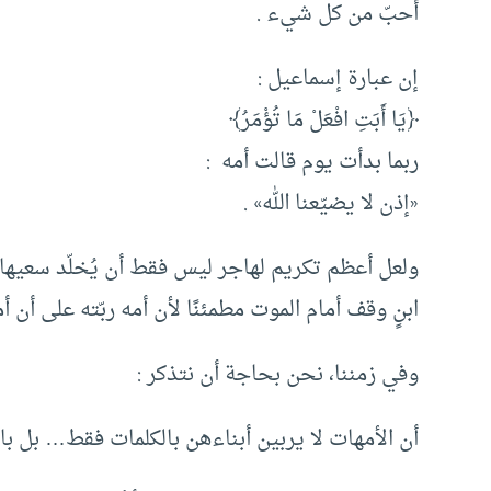
أحبّ من كل شيء .
إن عبارة إسماعيل :
﴿يَا أَبَتِ افْعَلْ مَا تُؤْمَرُ﴾
ربما بدأت يوم قالت أمه :
«إذن لا يضيّعنا الله» .
ولعل أعظم تكريم لهاجر ليس فقط أن يُخلّد سعيها بي
ابنٍ وقف أمام الموت مطمئنًا لأن أمه ربّته على أن أمر 
وفي زمننا، نحن بحاجة أن نتذكر :
أن الأمهات لا يربين أبناءهن بالكلمات فقط… بل بال