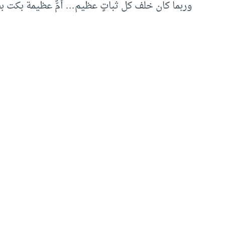
وربما كان خلف كل ثباتٍ عظيم… أمٌّ عظيمة بكت 