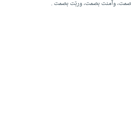
بصمت، وآمنت بصمت، وربّت بصمت .