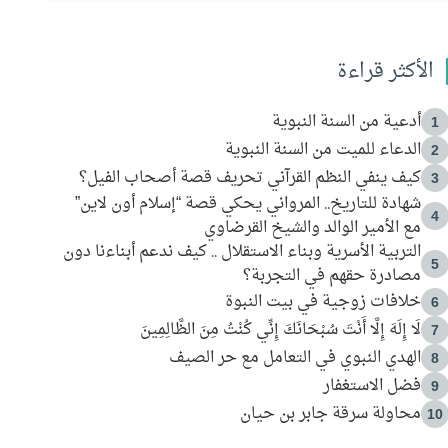
الأكثر قراءة
أدعية من السنة النبوية
1
الدعاء للميت من السنة النبوية
2
كيف ينفي النظم القرآني تحريف قصة أصحاب الفيل؟
3
شهادة للتاريخ.. المرواني يحكي قصة “إسلام أون لاين”
4
مع الأمير الوالد والشيخ القرضاوي
التربية الأسرية وبناء الاستقلال .. كيف ندعم أبناءنا دون
5
مصادرة حقهم في التجربة؟
خلافات زوجية في بيت النبوة
6
لَا إِلَهَ إِلَّا أَنْتَ سُبْحَانَكَ إِنِّي كُنْتُ مِنَ الظَّالِمِينَ
7
الهدي النبوي في التعامل مع حر الصيف
8
فضل الاستغفار
9
محاولة سرقة جابر بن حيان
10