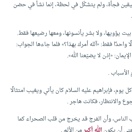
 اليقين فجأة، ولم يتشكّل في لحظة، إنما نشأ في حضن
 لا بيت يؤويها، ولا بشر يأنسونها، ومعها رضيعها فقط.
 واحدًا فقط: «آلله أمرك بهذا؟» فلما جاءها الجواب:
إيمان: «إذن لا يضيّعنا الله».
الأسباب .
ل يوم، فإبراهيم عليه السلام كان يأتي ويغيب امتثالًا
جوع والانتظار، فكانت هاجر .
ب الناس، وأن الفرج قد يخرج من قلب الصحراء كما
تعني أن يكون
الله أكبر
من الألم .