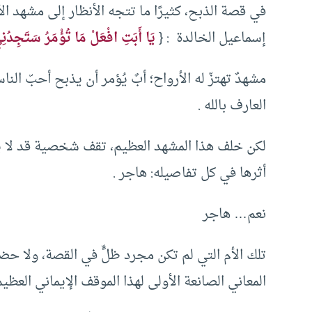
في قصة الذبح، كثيرًا ما تتجه الأنظار إلى مشهد ال
إسماعيل الخالدة : {
يَا أَبَتِ افْعَلْ مَا تُؤْمَرُ سَتَجِدُن
مشهدٌ تهتزّ له الأرواح؛ أبٌ يُؤمر أن يذبح أحبّ الن
العارف بالله .
لكن خلف هذا المشهد العظيم، تقف شخصية قد لا ي
أثرها في كل تفاصيله: هاجر .
نعم… هاجر
تلك الأم التي لم تكن مجرد ظلٍّ في القصة، ولا حض
المعاني الصانعة الأولى لهذا الموقف الإيماني العظيم