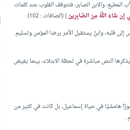
أب المطيع، والابن الصابر، فتتوقف القلوب عند كلمات
ِي إِن شَاءَ اللَّهُ مِنَ الصَّابِرِينَ
} (الصافات : 102)
اس إلى قلبه، وابنٌ يستقبل الأمر برضا المؤمن وتسليم
ذكرها النص مباشرة في لحظة الابتلاء، بينما يفيض
ورًا هامشيًا في حياة إسماعيل، بل كانت في كثير من
 .