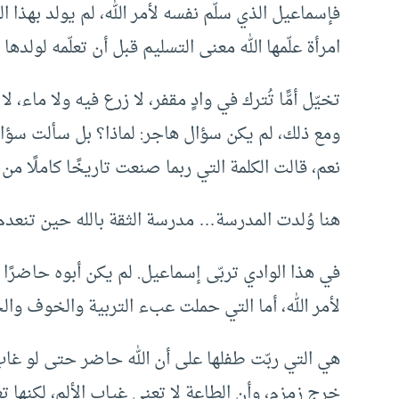
فإسماعيل الذي سلّم نفسه لأمر الله، لم يولد بهذا
امرأة علّمها الله معنى التسليم قبل أن تعلّمه لولدها .
تخيّل أمًّا تُترك في وادٍ مقفر، لا زرع فيه ولا ماء،
ومع ذلك، لم يكن سؤال هاجر: لماذا؟ بل سألت سؤالًا
نعم، قالت الكلمة التي ربما صنعت تاريخًا كاملًا من ال
هنا وُلدت المدرسة… مدرسة الثقة بالله حين تنعدم 
في هذا الوادي تربّى إسماعيل. لم يكن أبوه حاضرًا ك
لأمر الله، أما التي حملت عبء التربية والخوف وال
هي التي ربّت طفلها على أن الله حاضر حتى لو غا
خرج زمزم، وأن الطاعة لا تعني غياب الألم، لكنها 