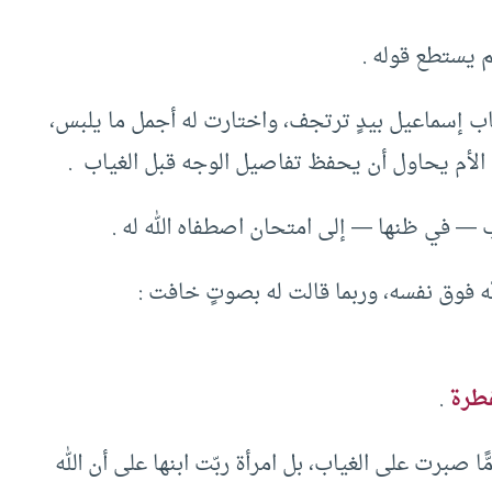
م يستطع قوله .
ياب إسماعيل بيدٍ ترتجف، واختارت له أجمل ما يلبس،
 الأم يحاول أن يحفظ تفاصيل الوجه قبل الغياب .
ب — في ظنها — إلى امتحان اصطفاه الله له .
له فوق نفسه، وربما قالت له بصوتٍ خافت :
فطرة
.
صبرت على الغياب، بل امرأة ربّت ابنها على أن الله