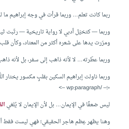
ربما كانت تعلم… وربما قرأت في وجه إبراهيم ما ل
وربما — كتخيّل أدبي لا رواية تاريخية — رتّبت ث
ومرّرت يدها على شعره أكثر من المعتاد، وكأن قلب
وربما عطّرته… لا لأنه ذاهب إلى سفر، بل لأنه ذاه
وربما ناولت إبراهيم السكين بقلبٍ مكسور يختار ال
«!– /wp:paragraph –>
ليس ضعفًا في الإيمان… بل لأن الإيمان لا يُلغي
ال
وهنا يظهر عِظم هاجر الحقيقي؛ فهي ليست فقط أمًّا 