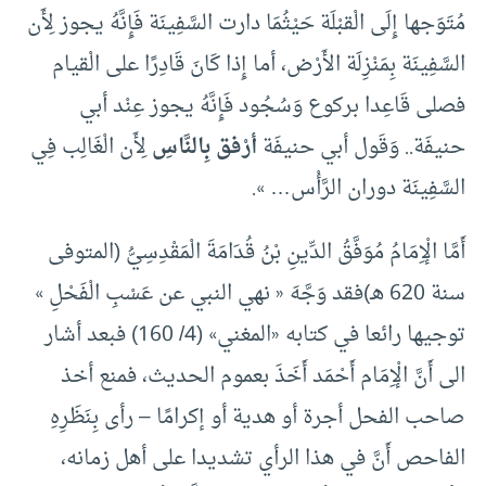
مُتَوَجها إِلَى الْقبْلَة حَيْثُمَا دارت السَّفِينَة فَإِنَّهُ يجوز لِأَن
السَّفِينَة بِمَنْزِلَة الأَرْض، أما إِذا كَانَ قَادِرًا على الْقيام
فصلى قَاعِدا بركوع وَسُجُود فَإِنَّهُ يجوز عِنْد أبي
حنيفَة.. وَقَول أبي حنيفَة
أرْفق بِالنَّاسِ
لِأَن الْغَالِب فِي
السَّفِينَة دوران الرَّأْس… ».
أَمَّا الْإِمَامُ مُوَفَّقُ الدِّينِ بْنُ قُدَامَةَ الْمَقْدِسِيُّ (المتوفى
سنة 620 هـ)
فقد وَجَّهَ « نهي النبي عن عَسْبِ الْفَحْلِ »
توجيها رائعا في كتابه «المغني» (4/ 160) فبعد أشار
الى أَنَّ الْإِمَام أَحْمَد أَخَذَ بعموم الحديث، فمنع أخذ
صاحب الفحل أجرة أو هدية أو إكرامًا – رأى بِنَظَرِهِ
الفاحص أَنَّ في هذا الرأي تشديدا على أهل زمانه،