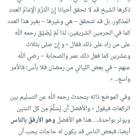
ذكرها الشيخ قد لا تحقق أحيانا إِنْ الْتَزَمَ الْإِمَامُ العدد
المذكور، بل قد تتحقق – هي وغيرها – بغير هذا العدد
كما في الحرمين الشريفين، لذا لَمْ يُضَيِّق رحمه الله
على من زاد على ذلك فقال « و إِنْ صلى بثلاث
وعشرين كما فعل ذلك عمر والصحابة – رضي الله
عنهم – في بعض الليالي من رمضان فلا بأس؛ فالأمر
واسع،.. ».
وفي الموضع ذاته يتحدث رحمه الله عن التسليم بين
الركعات فيقول « والأفضل أن يُسَلِّمُ مِنْ كل اثنتين
ويوتر بواحدة،…هذا هو الأفضل
وهو الأرفق بالناس
أيضا، فبعض الناس قد يكون له حاجات يحب أن