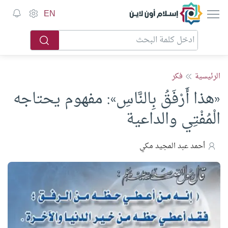
إسلام أون لاين
EN
الرئيسية
فكر
«هذا أَرْفَقُ بِالنَّاسِ»: مفهوم يحتاجه
الْمُفْتِي والداعية
أحمد عبد المجيد مكي