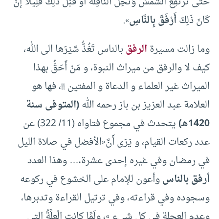
حَتَّى تَرْتَفِعَ الشَّمْسُ وَتَحِلَّ النَّافِلَةُ أَوْ قَبْلَ ذَلِكَ قَلِيلًا إنْ
كَانَ ذَلِكَ
أَرْفَقَ بِالنَّاسِ
».
وما زالت مسيرة
الرفق
بالناس تَغُذُّ سَّيْرَها الى الله،
كيف لا والرفق من ميراث النبوة، و مَنْ أَحَقُّ بهذا
الميراث غير العلماء و الدعاة و المفتين !!، فها هو
العلامة عبد العزيز بن باز رحمه الله
(المتوفى سنة
1420هـ)
يتحدث في مجموع فتاواه (11/ 322) عن
عدد ركعات القيام، و يَرَى أَنَّ
«الأفضل في صلاة الليل
في رمضان وفي غيره إحدى عشرة،… وهذا العدد
أرفق بالناس
وأعون للإمام على الخشوع في ركوعه
وسجوده وفي قراءته، وفي ترتيل القراءة وتدبرها،
وعدم العجلة في كل شيء »، ولَمَّا كانت الْعِلَّةُ التي