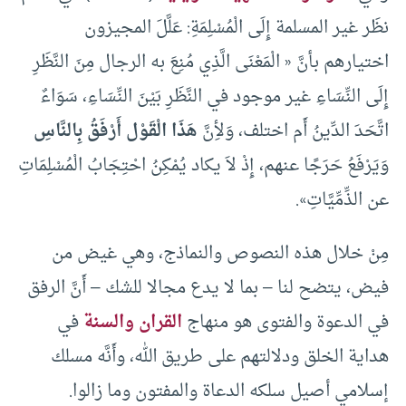
نظَر غير المسلمة إِلَى الْمُسْلِمَةِ: عَلَّلَ المجيزون
اختيارهم بأنَّ « الْمَعْنَى الَّذِي مُنِعَ به الرجال مِنَ النَّظَرِ
إِلَى النِّسَاءِ غير موجود في النَّظَرِ بَيْنَ النِّسَاءِ، سَوَاءٌ
اتَّحَدَ الدِّينُ أَم اختلف، وَلأِنَّ
هَذَا الْقَوْل أَرْفَقُ بِالنَّاسِ
وَيَرْفَعُ حَرَجًا عنهم، إِذْ لاَ يكاد يُمْكِنُ احْتِجَابُ الْمُسْلِمَاتِ
عن الذِّمِّيَّاتِ».
مِنْ خلال هذه النصوص والنماذج، وهي غيض من
فيض، يتضح لنا – بما لا يدع مجالا للشك – أَنَّ الرفق
في الدعوة والفتوى هو منهاج
القران والسنة
في
هداية الخلق ودلالتهم على طريق الله، وأَنَّه مسلك
إسلامي أصيل سلكه الدعاة والمفتون وما زالوا.