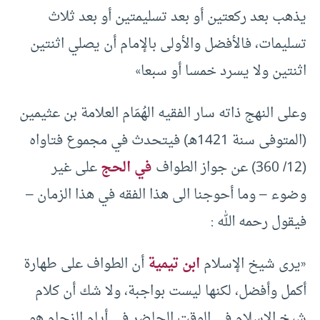
يذهب بعد ركعتين أو بعد تسليمتين أو بعد ثلاث
تسليمات، فالأفضل والأولى بالإمام أن يصلي اثنتين
اثنتين ولا يسرد خمسا أو سبعا»
وعلى النهج ذاته سار الفقيه الهُمَام العلامة بن عثيمين
(المتوفى سنة 1421هـ) فيتحدث في مجموع فتاواه
(12/ 360) عن جواز الطواف
في الحج
على غير
وضوء – وما أحوجنا الى هذا الفقه في هذا الزمان –
فيقول رحمه الله :
«يرى شيخ الإسلام
ابن تيمية
أن الطواف على طهارة
أكمل وأفضل، لكنها ليست بواجبة، ولا شك أن كلام
شيخ الإسلام في الوقت الحاضر في أيام الزحام هو