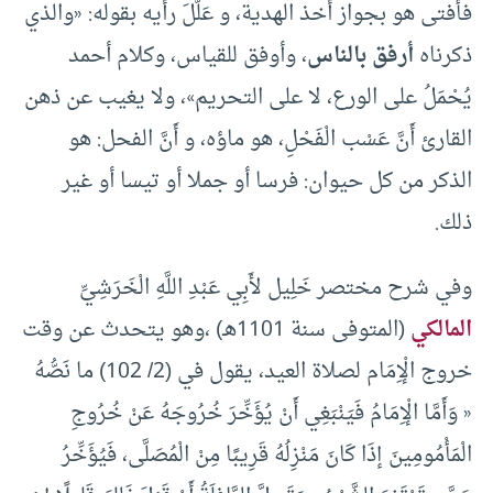
فأفتى هو بجواز أخذ الهدية، و عَلَّلَ رأيه بقوله: «والذي
ذكرناه
أرفق بالناس
، وأوفق للقياس، وكلام أحمد
يُحْمَلُ على الورع، لا على التحريم»، ولا يغيب عن ذهن
القارئ أَنَّ عَسْب الْفَحْلِ، هو ماؤه، و أَنَّ الفحل: هو
الذكر من كل حيوان: فرسا أو جملا أو تيسا أو غير
ذلك.
وفي شرح مختصر خَلِيل لأَبِي عَبْدِ اللَّهِ الْخَرَشِيِّ
المالكي
(المتوفى سنة 1101هـ) ،وهو يتحدث عن وقت
خروج الْإِمَام لصلاة العيد، يقول في (2/ 102) ما نَصُّهُ
« وَأَمَّا الْإِمَامُ فَيَنْبَغِي أَنْ يُؤَخِّرَ خُرُوجَهُ عَنْ خُرُوجِ
الْمَأْمُومِينَ إذَا كَانَ مَنْزِلُهُ قَرِيبًا مِنْ الْمُصَلَّى، فَيُؤَخِّرُ