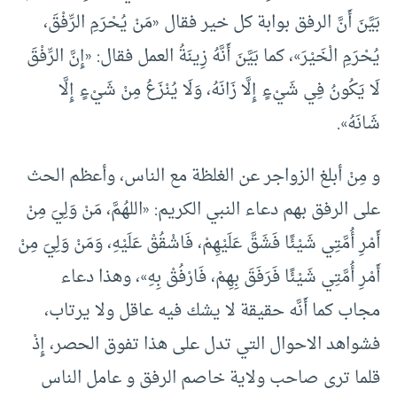
بَيَّنَ أَنَّ الرفق بوابة كل خير فقال «مَنْ يُحْرَمِ الرِّفْقَ،
يُحْرَمِ الْخَيْرَ»، كما بَيَّنَ أَنَّهُ زِينَةُ العمل فقال: «إِنَّ الرِّفْقَ
لَا يَكُونُ فِي شَيْءٍ إِلَّا زَانَهُ، وَلَا يُنْزَعُ مِنْ شَيْءٍ إِلَّا
شَانَهُ».
و مِنْ أبلغ الزواجر عن الغلظة مع الناس، وأعظم الحث
على الرفق بهم دعاء النبي الكريم: «اللهُمَّ، مَنْ وَلِيَ مِنْ
أَمْرِ أُمَّتِي شَيْئًا فَشَقَّ عَلَيْهِمْ، فَاشْقُقْ عَلَيْهِ، وَمَنْ وَلِيَ مِنْ
أَمْرِ أُمَّتِي شَيْئًا فَرَفَقَ بِهِمْ، فَارْفُقْ بِهِ»، وهذا دعاء
مجاب كما أَنَّه حقيقة لا يشك فيه عاقل ولا يرتاب،
فشواهد الاحوال التي تدل على هذا تفوق الحصر، إِذْ
قلما ترى صاحب ولاية خاصم الرفق و عامل الناس