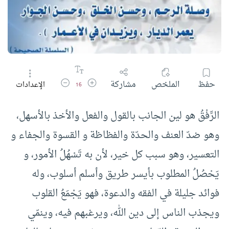
زيادة حجم الخط
تقليل حجم الخط
حفظ
الملخص
مشاركة
الإعدادات
16
الرِّفْقُ هو لين الجانب بالقول والفعل والأخذ بالأسهل،
وهو ضدّ العنف والحدّة والفظاظة و القسوة والجفاء و
التعسير، وهو سبب كل خير، لأن به تَسْهُلُ الأمور، و
يَحْصُلُ المطلوب بأيسر طريق وأسلم أسلوب، وله
فوائد جليلة في الفقه والدعوة، فهو يَجْمَعُ القلوب
ويجذب الناس إلى دين الله، ويرغبهم فيه، وينمّي