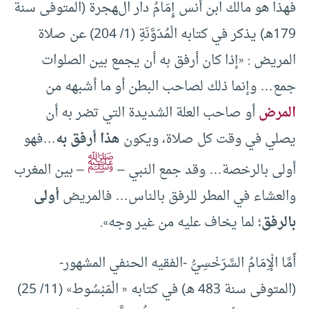
فهذا هو مالك ابن أنس إِمَامُ دار الهجرة (المتوفى سنة
179هـ) يذكر في كتابه الْمُدَوَّنَةِ (1/ 204) عن صلاة
المريض : «إذا كان أرفق به أن يجمع بين الصلوات
جمع… وإنما ذلك لصاحب البطن أو ما أشبهه من
المرض
أو صاحب العلة الشديدة التي تضر به أن
يصلي في وقت كل صلاة، ويكون
هذا أرفق به
…
فهو
ﷺ
أولى بالرخصة… وقد جمع النبي –
– بين المغرب
والعشاء في المطر للرفق بالناس… فالمريض
أولى
بالرفق
؛ لما يخاف عليه من غير وجه».
أَمَّا الْإِمَامُ السَّرَخْسِيُّ -الفقيه الحنفي المشهور-
(المتوفى سنة 483 هـ) في كتابه « الْمَبْسُوط» (11/ 25)