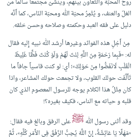
روح المحبّة والتّعاون بينهم، وينشئ مجتمعا سالما من
الغلّ والعنف، و يُثْمِرُ محبّة الله ومحبّة النّاس، كما أَنَّه
دليل على فقه العبد وحكمته وصلاحه وحسن خلقه.
مِنْ أَجْلِ هذه الفوائد وغيرها أرشد الله نبيه إِليه فقال
له: «فَبِما رَحْمَةٍ مِنَ اللَّهِ لِنْتَ لَهُمْ وَلَوْ كُنْتَ فَظًّا غَلِيظَ
الْقَلْبِ لَانْفَضُّوا مِنْ حَوْلِكَ»؛ أي: لو كنت قاسياً جافاً ما
تَأَلَّفَت حولك القلوب، ولا تجمعت حولك المشاعر، واذا
كان مِثْلُ هذا الكلام يوجه للرسول المعصوم الذي كان
قلبه و حياته مع الناس، فكيف بغيره؟!
ﷺ
وقد أثنى رسول الله
على الرفق وبالغ فيه فقال:
«مَهْلًا يَا عَائِشَةُ، إِنَّ اللَّهَ يُحِبُّ الرِّفْقَ فِي الأَمْرِ كُلِّهِ»، ثُمَّ