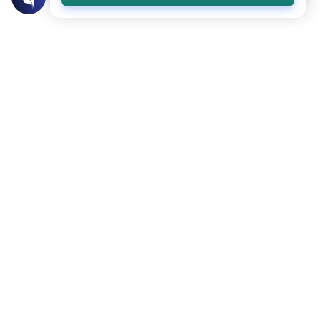
عن الكاتب
أحمد عبد المجيد مكي
لديه 2 مقالة
بعض أعماله
«هذا أَرْفَقُ بِالنَّاسِ»: مفهوم يحتاجه الْمُفْتِي والداعية
المحتوى والموارد المذكورة لا تعكس بالضرورة وجهة نظر
موقع "إسلام أون لاين".
موضوعات ذات صلة