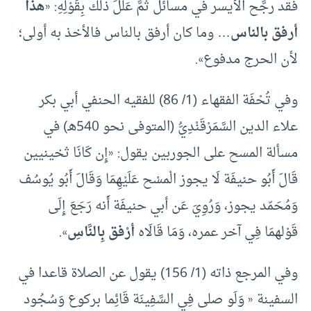
فقد رجَّح الأيسر في مسائل ثُمَّ عَلَّلَ ذلك بِقَوْلِهِ: «
هذا
أرفق بالناس
… وما كان أرفق بالناس فالأخذ به أولى؛
لأن الحرج مدفوع».
وفي تُحْفَة الفقهاء (1/ 86) للفقيه الحنفي أبي بكر
علاء الدين السَّمَرْقَنْدِيُّ (المتوفى نحو 540هـ) في
مسألة المسح على الجوربين يقول: «إِن كَانَا ثخينيين
قَالَ أَبُو حنيفَة لَا يجوز الْمسْح عَلَيْهِمَا وَقَالَ أَبُو يُوسُف
وَمُحَمّد يجوز، وَرُوِيَ عَن أبي حنيفَة أَنه رَجَعَ إِلَى
قَوْلهمَا فِي آخر عمره، وَمَا قَالَاه
أرْفق بِالنَّاسِ
».
وفي المرجع ذاته (1/ 156) يقول عن الصلاة قاعدا في
السفينة « وَلَو صلى فِي السَّفِينَة قَائِما بركوع وَسُجُود