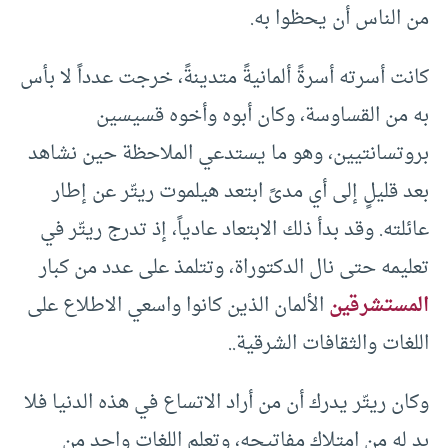
من الناس أن يحظوا به.
كانت أسرته أسرةً ألمانيةً متدينةً، خرجت عدداً لا بأس
به من القساوسة، وكان أبوه وأخوه قسيسين
بروتسانتيين، وهو ما يستدعي الملاحظة حين نشاهد
بعد قليلٍ إلى أي مدىً ابتعد هيلموت ريتّر عن إطار
عائلته. وقد بدأ ذلك الابتعاد عادياً، إذ تدرج ريتّر في
تعليمه حتى نال الدكتوراة، وتتلمذ على عدد من كبار
المستشرقين
الألمان الذين كانوا واسعي الاطلاع على
اللغات والثقافات الشرقية..
وكان ريتّر يدرك أن من أراد الاتساع في هذه الدنيا فلا
بد له من امتلاك مفاتيحه، وتعلم اللغات واحد من