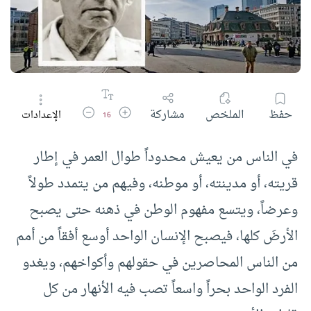
زيادة حجم الخط
تقليل حجم الخط
حفظ
الملخص
مشاركة
الإعدادات
16
في الناس من يعيش محدوداً طوال العمر في إطار
قريته، أو مدينته، أو موطنه، وفيهم من يتمدد طولاً
وعرضاً، ويتسع مفهوم الوطن في ذهنه حتى يصبح
الأرضَ كلها، فيصبح الإنسان الواحد أوسع أفقاً من أمم
من الناس المحاصرين في حقولهم وأكواخهم، ويغدو
الفرد الواحد بحراً واسعاً تصب فيه الأنهار من كل