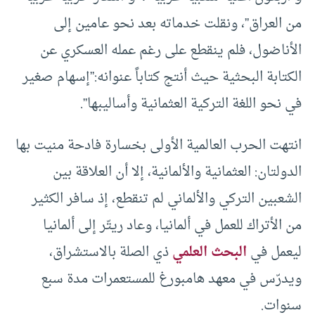
من العراق”، ونقلت خدماته بعد نحو عامين إلى
الأناضول، فلم ينقطع على رغم عمله العسكري عن
الكتابة البحثية حيث أنتج كتاباً عنوانه:”إسهام صغير
في نحو اللغة التركية العثمانية وأساليبها”.
انتهت الحرب العالمية الأولى بخسارة فادحة منيت بها
الدولتان: العثمانية والألمانية، إلا أن العلاقة بين
الشعبين التركي والألماني لم تنقطع، إذ سافر الكثير
من الأتراك للعمل في ألمانيا، وعاد ريتّر إلى ألمانيا
ليعمل في
البحث العلمي
ذي الصلة بالاستشراق،
ويدرّس في معهد هامبورغ للمستعمرات مدة سبع
سنوات.