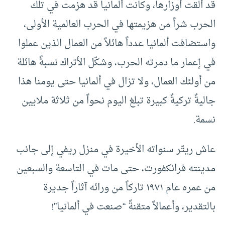
قد ألقت أوزارها، وكانت ألمانيا قد هزمت في تلك
الحرب شراً من هزيمتها في الحرب العالمية الأولى،
واستضافت ألمانيا عدداً هائلاً من العمال الذين عملوا
في إعمار ما دمرته الحرب، وشكّل الأتراك نسبةً هائلة
من أولئك العمال، ولا تزال في ألمانيا حتى يومنا هذا
جاليةٌ تركيةٌ كبيرة تبلغ اليوم نحواً من ثلاثة ملايين
نسمة.
عاش ريتّر سنواته الأخيرة في منزل ريفي إلى جانب
مدينته فرانكفورت، حتى مات في التاسعة والسبعين
من عمره عام ١٩٧١ تاركاً من ورائه آثاراً جديرة
بالتقدير، وأعمالاً متقنةً “صنعت في ألمانيا”!