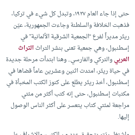
حتى إذا جاء العام ١٩٢٧، وتبدل كل شيء في تركيا،
فذهبت الخلافة والسلطنة وجاءت الجمهورية، عيّن
ريتّر مديراً لفرع “الجمعية الشرقية الألمانية” في
إسطنبول، وهي جمعية تعنى بنشر التراث
التراث
العربي
والتركي والفارسي.. وهنا ابتدأت مرحلة جديدة
في حياة ريتّر، امتدت اثنين وعشرين عاماً قضاها في
إسطنبول، أخذ ريتّر يطلع على كنوز الكتب المخبأة في
مكتبات إسطنبول، حتى إنه كتب أكثر من مئتي
مراجعة لمئتي كتاب يتعسر على أكثر الناس الوصول
إليها.
واشتغل ريّتر بتحقيق عدد من الكتب، والإشراف على