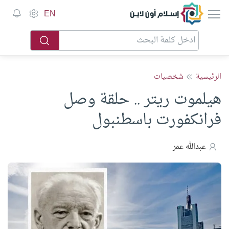
إسلام أون لاين
EN
الرئيسية
شخصيات
هيلموت ريتر .. حلقة وصل
فرانكفورت باسطنبول
عبدالله عمر