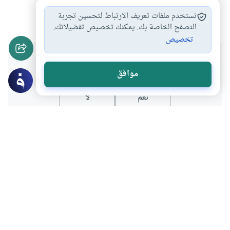
ألمانيا
مستشرق
الدولة العثمانية
اسطنبول
#
#
#
#
نستخدم ملفات تعريف الارتباط لتحسين تجربة
التصفح الخاصة بك. يمكنك تخصيص تفضيلاتك.
تخصيص
هل انتفعت بهذا المحتوى؟
موافق
نعم
لا
عن الكاتب
عبدالله عمر
لديه 54 مقالة
بعض أعماله
عن تكوين المكتبة .. وإعادة تكوينها