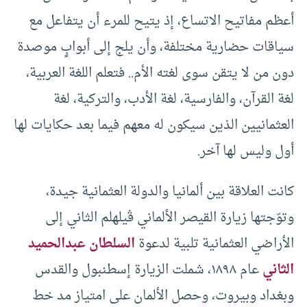
أعظم مفاتيح الاتساع، إذ يتيح للمرء أن يتفاعل مع
سياقات حضارية مختلفة، وأن يلج إلى أبوابٍ موصدة
دون من لا يتقن سوى لغته الأم.. فتعلم اللغة العربية،
لغة القرآن، والفارسية، لغة الأدب، والتركية، لغة
العثمانيين الذين سيكون له معهم فيما بعد حكايات لها
أول وليس لها آخر.
كانت العلاقة بين ألمانيا والدولة العثمانية جيدة،
وتوّجتها زيارة القيصر الألماني ڤيلهلم الثاني إلى
الأراضي العثمانية تلبية لدعوة
السلطان عبدالحميد
الثاني
عام ١٨٩٨، شملت الزيارة إسطنبول والقدس
وبغداد وبيروت، وحصل الألمان على امتياز مد خط