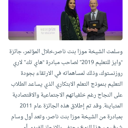
وسلمت الشيخة موزا بنت ناصر،خلال المؤتمر، جائزة
“وايز للتعليم 2019” لصاحب مبادرة “هاي تك” لاري
روزنستوك، وذلك لمساهماته في الارتقاء بجودة
التعليم بنموذج التعلم الابتكاري الذي يساعد الطلاب
على النجاح رغم خلفياتهم الاجتماعية والاقتصادية
المتباينة
.
وقد تم إطلاق هذه ال
جائزة عام 2011
بمبادرة من الشيخة موزا بنت ناصر، وتعد أول وسام
شرف من هذا النوع يحتفي بالإنجاز الفردي أو