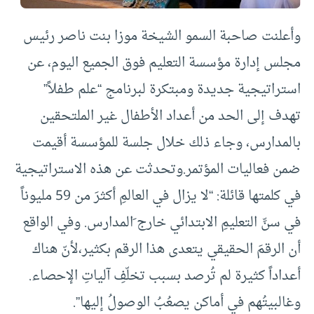
وأعلنت صاحبة السمو الشيخة موزا بنت ناصر رئيس
مجلس إدارة مؤسسة التعليم فوق الجميع اليوم، عن
استراتيجية جديدة ومبتكرة لبرنامج “علم طفلاً”
تهدف إلى الحد من أعداد الأطفال غير الملتحقين
بالمدارس، وجاء ذلك خلال جلسة للمؤسسة أقيمت
ضمن فعاليات المؤتمر.وتحدثت عن هذه الاستراتيجية
في كلمتها قائلة: “لا يزال في العالمِ أكثرَ من 59 مليوناً
في سنِّ التعليمِ الابتدائي خارج َالمدارس. وفي الواقع
أن الرقمَ الحقيقي يتعدى هذا الرقم بكثير،لأنّ هناك
أعداداً كثيرة لم تُرصد بسبب تخلّفِ آلياتِ الإحصاء.
وغالبيتُهم في أماكن يصعُبُ الوصولُ إليها
.”