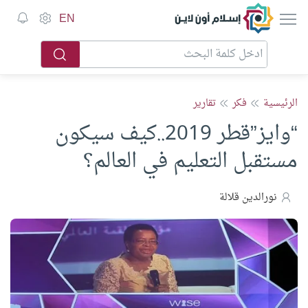
إسلام أون لاين
EN
الرئيسية
فكر
تقارير
“وايز”قطر 2019..كيف سيكون
مستقبل التعليم في العالم؟
نورالدين قلالة