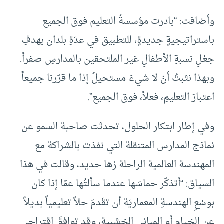
وأضافت: “بادرت مؤسسةُ التعليم فوق الجميع
باستراتيجيةٍ جديدةٍ، للتطبيق في عدّةِ بلدان بهدفِ
جعْـلِ نسبةِ الأطفالِ غير الملتحقين بالمدارسِ صفراً.
وبهذا نثبتُ أنّ لا شيءَ مستحيلٌ إذا ما قرّرنا جميعاً
اعتبارَ التعليمِ، فعلاً، فوق الجميع
.”
وفي إطار ابتكار الحلول، تحدثت صاحبة السمو عن
نماذج المدارس المتنقلة التي نفذت بالشراكة مع
المهندسة العالمية الراحلة زها حديد، وقالت في هذا
السياق: “أتذكّر حماسَها عندما سألتُها عمّا إذا كان
بوسْعِ الهندسةِ المعماريّة أن تقّدمَ حلاً تعليمياً بديلاً
عن الخيامِ أو المباني الخشبية، وقد توافقَ اقتراحي