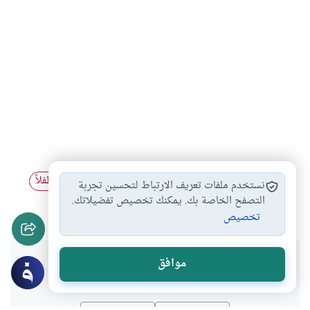
مؤتمر القمة العالمي…
مؤسسة قطر للتربية…
علم طفلاً
#
#
نستخدم ملفات تعريف الارتباط لتحسين تجربة
#
مهرجان أيام الدوحة…
التصفح الخاصة بك. يمكنك تخصيص تفضيلاتك.
#
تخصيص
هل انتفعت بهذا المحتوى؟
موافق