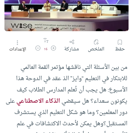
زيادة حجم الخط
تقليل حجم الخط
حفظ
الملخص
مشاركة
الإعدادات
16
من بين الأسئلة التي ناقشها مؤتمر القمة العالمي
للابتكار في التعليم “وايز” الذ عقد في الدوحة هذا
الأسبوع: هل يجب أن تُعلم المدارس الطلاب كيف
يكونون سعداء؟ هل سيقضي
الذكاء الاصطناعي
على
دور المعلمين؟ وما هو شكل التعليم الذي يستشرف
المستقبل؟وهل يمكن لأحدث الاكتشافات في علم