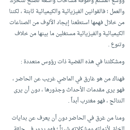
ووسع المسلم وطوقه مساحات واسعة تصلح للتحرك
والعمل ؛ فالقوانين الفيزيائية والكيميائية ثابتة ، لكننا
من خلال فهمها استطعنا إيجاد الألوف من الصناعات
الكيميائية والفيزيائية مستغلين ما بينها من خلاف
وتنوع .
ومشكلتنا في هذه القضية ذات رؤوس متعددة :
فهناك من هو غارق في الماضي غريب عن الحاضر ،
فهو يرى مقدمات الأحداث وجذورها ، دون أن يرى
النتائج ، فهو مغترب أبداً .
ومنا من غرق في الحاضر دون أن يعرف عن بدايات
الخلق لأزماته ومشكلاته شيئاً ؛ فهو يدور في حلقة