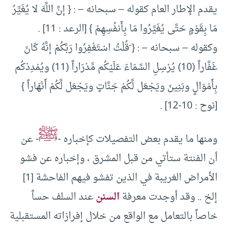
يقدم الإطار العام كقوله – سبحانه – : { إنَّ اللَّهَ لا يُغَيِّرُ
مَا بِقَوْمٍ حَتَّى يُغَيِّرُوا مَا بِأَنفُسِهِمْ } [الرعد : 11] .
وكقوله – سبحانه – : { َقُلْتُ اسْتَغْفِرُوا رَبَّكُمْ إنَّهُ كَانَ
غَفَّاراً (10) يُرْسِلِ السَّمَاءَ عَلَيْكُم مِّدْرَاراً (11) ويُمْدِدْكُم
بِأَمْوَالٍ وبَنِينَ ويَجْعَل لَّكُمْ جَنَّاتٍ ويَجْعَل لَّكُمْ أَنْهَاراً }
[نوح : 10-12] .
ﷺ
ومنها ما يقدم بعض التفصيلات كإخباره -
- عن
أن الفنتة ستأتي من قبل المشرق ، وإخباره عن فشو
الأمراض الغريبة في الذين تفشو فيهم الفاحشة [1]
إلخ .. وقد أوجدت معرفة
السنن
عند السلف حساً
خاصاً بالتعامل مع الواقع من خلال إفرازاته المستقبلية