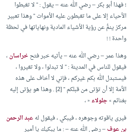
؛ فهذا أبو بكر – رضي الله عنه – يقول : ” لا تغبطوا
الأحياء إلا على ما تغبطون عليه الأموات ” وهذا تعبير
مركز ينمُّ عن رؤية الأشياء المادية ونهاياتها في لحظة
واحدة ! !
وهذا عمر – رضي الله عنه – يأتيه خبر فتح
خراسان
،
فيقول للناس في المدينة : ” لا تبدلوا ، ولا تغيروا ،
فيستبدل الله بكم غيركم ، فإني لا أخاف على هذه
الأمة إلا أن تؤتى من قبلكم ” [2] . وهذا هو يؤتى إليه
بغنائم »
جلولاء
« ،
فيرى ياقوته وجوهره ، فيبكي ، فيقول له
عبد الرحمن
بن عوف
– رضي الله عنه – : ما يبكيك يا أمير