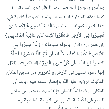
ومأمور بتجاوز الحاضر ليمد النظر نحو المستقبل ؛
كيما يفقه الخطوة المناسبة . ونجد نصوصاً كثيرة في
هذا الأمر ، كقوله سبحانه : { قَدْ خَلَتْ مِن قَبْلِكُمْ سُنَنٌ
فَسِيرُوا فِي الأَرْضِ فَانظُرُوا كَيْفَ كَانَ عَاقِبَةُ المُكَذِّبِينَ }
[آل عمران : 137] . وقوله سبحانه : { قُلْ سِيرُوا فِي
الأَرْضِ فَانظُرُوا كَيْفَ بَدَأَ الخَلْقَ ثُمَّ اللَّهُ يُنشِئُ النَّشْأَةَ
الآخِرَةَ إنَّ اللَّهَ عَلَى كُلِّ شَيْءٍ قَدِيرٌ } [العنكبوت : 20] .
إنها دعوة للسير في الأرض والخروج من سجن المكان
المألوف لرؤية خلق الله وإبصار سننه فيه . وبما أن
المكان يرث دائماً الزمان فإننا سوف نبصر من خلال
السير في الأمكنة الكثير من الأزمنة الماضية وما