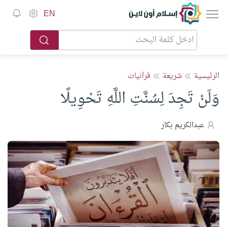
إسلام أون لاين
EN
الرئيسية
شريعة
قرآنيات
وَلَنْ تَجِدَ لِسُنَّتِ اللَّهِ تَحْوِيلًا
عبدالكريم بكار