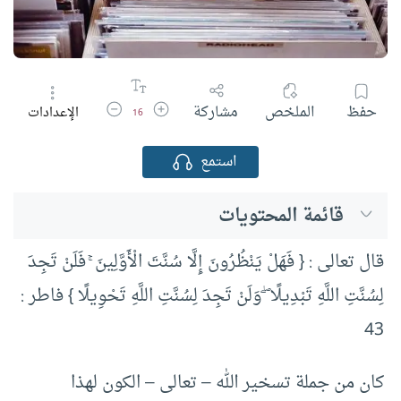
زيادة حجم الخط
تقليل حجم الخط
حفظ
الملخص
مشاركة
الإعدادات
16
استمع
قائمة المحتويات
قال تعالى : { فَهَلْ يَنْظُرُونَ إِلَّا سُنَّتَ الْأَوَّلِينَ ۚ فَلَنْ تَجِدَ
لِسُنَّتِ اللَّهِ تَبْدِيلًا ۖ وَلَنْ تَجِدَ لِسُنَّتِ اللَّهِ تَحْوِيلًا } فاطر :
43
كان من جملة تسخير الله – تعالى – الكون لهذا