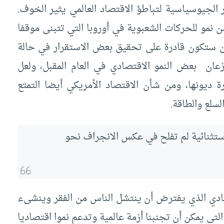
ار الجيوسياسية لتباطؤ الاقتصاد العالمي يثير الخوف.
 نمو للحركات الشعبوية في أوروبا التي تتبنى موقفا
ين ستكون قادرة على تحقيق بعض الاستقرار في حالة
زعان بعض النمو الاقتصادي في العام المقبل، ولعل
ة ديونها، ومن شأن الاقتصاد الأمريكي أيضا التمتع
سلع والطاقة.
الاستثنائية لم تفلح في عكس الانجراف نحو
تصادي الذي يفترض أن ينتشل الناس من الفقر وينشىء
لتي يمكن أن تجنبنا أزمة عالمية وتدعم نموا اقتصاديا