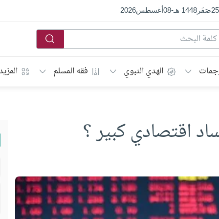
25
صَفَر
1448 هـ
-
08
أغسطس
2026
جمات
الهدي النبوي
فقه المسلم
المزيد
اد اقتصادي كبير ؟