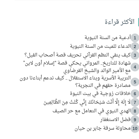
الأكثر قراءة
أدعية من السنة النبوية
1
الدعاء للميت من السنة النبوية
2
كيف ينفي النظم القرآني تحريف قصة أصحاب الفيل؟
3
شهادة للتاريخ.. المرواني يحكي قصة “إسلام أون لاين”
4
مع الأمير الوالد والشيخ القرضاوي
التربية الأسرية وبناء الاستقلال .. كيف ندعم أبناءنا دون
5
مصادرة حقهم في التجربة؟
خلافات زوجية في بيت النبوة
6
لَا إِلَهَ إِلَّا أَنْتَ سُبْحَانَكَ إِنِّي كُنْتُ مِنَ الظَّالِمِينَ
7
الهدي النبوي في التعامل مع حر الصيف
8
فضل الاستغفار
9
محاولة سرقة جابر بن حيان
10