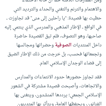
ومن المفارقات اللافتة حقًا أن حالة الاحتفاء
والاهتمام والترنم والتغني والحداء والترديد التي
حظيت بها قصيدة: “يا راحلين إلى منى” قد تجاوزت ــ
في الواقع ــ الإطار المذهبي والمدرسي الذي ينتمي إليه
صاحبها، وهو التصوف، فلم تبق القصيدة حاضرة
داخل المنتديات
الصوفية
وحضراتها ومجالسها
وتجمعاتها فحسب، بل خرجت من ذلك الإطار الضيق
إلى فضاء الوجدان الإسلامي العام.
فقد تجاوز حضورها حدود الانتماءات والمدارس
والاتجاهات، وأصبحت قصيدة مشتركة في الشعور
الإسلامي الجمعي؛ يرددها المنشدون، ويتغنى بها
الفنانون، ويحفظها العامة، ويتأثر بها المتدينون