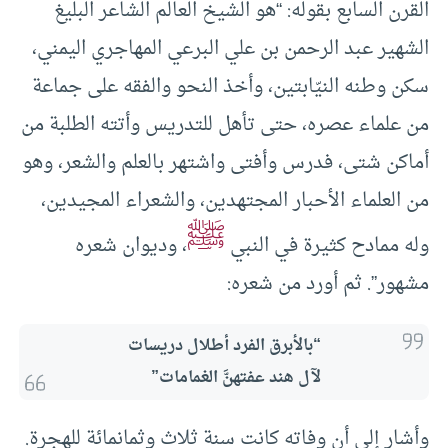
القرن السابع بقوله: “هو الشيخ العالم الشاعر البليغ
الشهير عبد الرحمن بن علي البرعي المهاجري اليمني،
سكن وطنه النيّابتين، وأخذ النحو والفقه على جماعة
من علماء عصره، حتى تأهل للتدريس وأتته الطلبة من
أماكن شتى، فدرس وأفتى واشتهر بالعلم والشعر، وهو
من العلماء الأحبار المجتهدين، والشعراء المجيدين،
ﷺ
وله ممادح كثيرة في النبي
، وديوان شعره
مشهور”. ثم أورد من شعره:
“بالأبرق الفرد أطلال دريسات
لآل هند عفتهنَّ الغمامات”
وأشار إلى أن وفاته كانت سنة ثلاث وثمانمائة للهجرة.