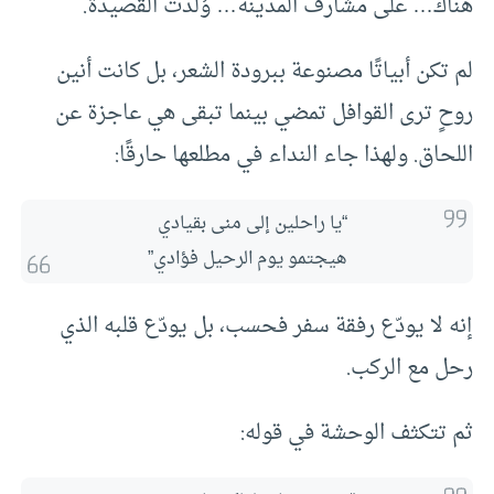
هناك… على مشارف المدينة… وُلدت القصيدة.
لم تكن أبياتًا مصنوعة ببرودة الشعر، بل كانت أنين
روحٍ ترى القوافل تمضي بينما تبقى هي عاجزة عن
اللحاق. ولهذا جاء النداء في مطلعها حارقًا:
“يا راحلين إلى منى بقيادي
هيجتمو يوم الرحيل فؤادي”
إنه لا يودّع رفقة سفر فحسب، بل يودّع قلبه الذي
رحل مع الركب.
ثم تتكثف الوحشة في قوله: