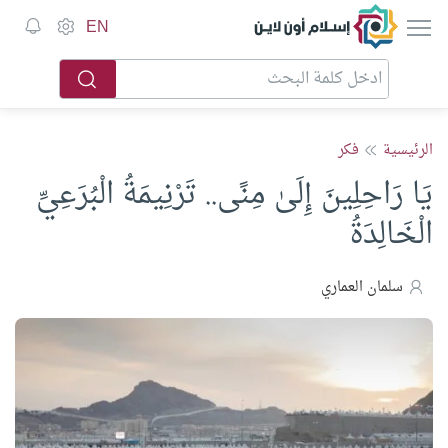
إسلام أون لاين
EN
الرئيسية
فكر
يَا رَاحِلِينَ إِلَىٰ مِنًى.. تَرْنِيمَةُ الْبُرَعِيِّ
الْخَالِدَةُ
سلمان العماري