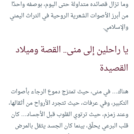
وما تزال قصائده متداولة حتى اليوم، بوصفه واحدًا
من أبرز الأصوات الشعرية الروحية في التراث اليمني
والإسلامي.
يا راحلين إلى منى.. القصة وميلاد
القصيدة
هناك… في منى، حيث تمتزج دموع الرجاء بأصوات
التكبير، وفي عرفات، حيث تتجرد الأرواح من أثقالها،
وعند زمزم، حيث ترتوي القلوب قبل الأجساد… كان
قلب البرعي يحلّق، بينما كان الجسد يثقل بالمرض