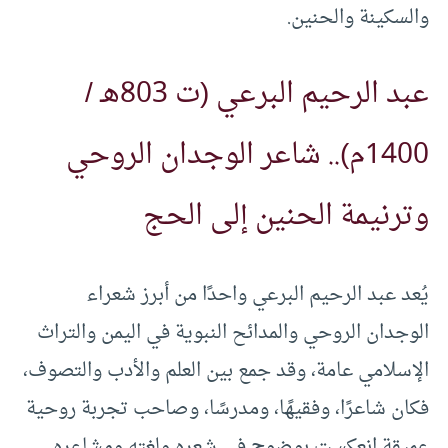
والسكينة والحنين.
عبد الرحيم البرعي (ت 803هـ /
1400م).. شاعر الوجدان الروحي
وترنيمة الحنين إلى الحج
يُعد عبد الرحيم البرعي واحدًا من أبرز شعراء
الوجدان الروحي والمدائح النبوية في اليمن والتراث
الإسلامي عامة، وقد جمع بين العلم والأدب والتصوف،
فكان شاعرًا، وفقيهًا، ومدرسًا، وصاحب تجربة روحية
عميقة انعكست بوضوح في شعره ولغته ومشاعره.