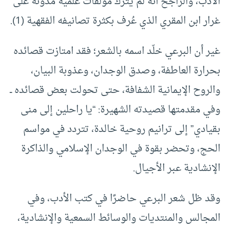
الأدب، والراجح أنه لم يترك مؤلفات علمية مدونة على
غرار ابن المقري الذي عُرف بكثرة تصانيفه الفقهية (1).
غير أن البرعي خلّد اسمه بالشعر؛ فقد امتازت قصائده
بحرارة العاطفة، وصدق الوجدان، وعذوبة البيان،
والروح الإيمانية الشفافة، حتى تحولت بعض قصائده ــ
وفي مقدمتها قصيدته الشهيرة: “يا راحلين إلى منى
بقيادي” إلى ترانيم روحية خالدة، تتردد في مواسم
الحج، وتحضر بقوة في الوجدان الإسلامي والذاكرة
الإنشادية عبر الأجيال.
وقد ظل شعر البرعي حاضرًا في كتب الأدب، وفي
المجالس والمنتديات والوسائط السمعية والإنشادية،