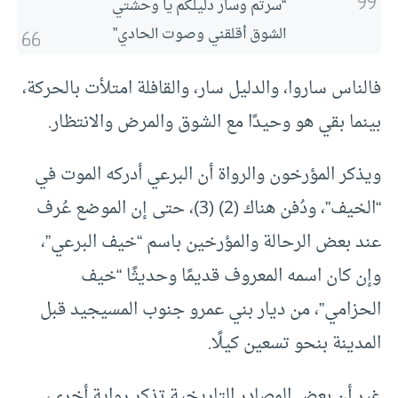
“سرتم وسار دليلكم يا وحشتي
الشوق أقلقني وصوت الحادي”
فالناس ساروا، والدليل سار، والقافلة امتلأت بالحركة،
بينما بقي هو وحيدًا مع الشوق والمرض والانتظار.
ويذكر المؤرخون والرواة أن البرعي أدركه الموت في
“الخيف”، ودُفن هناك (2) (3)، حتى إن الموضع عُرف
عند بعض الرحالة والمؤرخين باسم “خيف البرعي”،
وإن كان اسمه المعروف قديمًا وحديثًا “خيف
الحزامي”، من ديار بني عمرو جنوب المسيجيد قبل
المدينة بنحو تسعين كيلًا.
غير أن بعض المصادر التاريخية تذكر رواية أخرى،