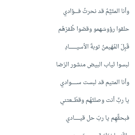
وأنا المتَيَّمُ قد نحرتُ فــــــؤادي
حلقوا رؤوسَهمو وقصّوا ظُفرَهُم
قَبِلَ المُهَيمنُ توبةَ الأسيــــــــــــادِ
لبسوا ثياب البيض منشور الرّضا
وأنا المتيم قد لبست ســـــــــوادي
يا ربِّ أنت وصلتَهُم وقطَــــعتني
فبحقِّهِم يا ربّ حل قيـــــــــادي