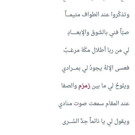
وتذكّروا عند الطواف متيمـــــاً
صبّاً فني بالشوق والإبعــــــــادِ
لي من ربا أطلال مكّة مرغـــبٌ
فعسى الإلهُ يجودُ لي بمـــــرادي
ويلوحُ لي ما بين
زمزم
والصفا
عند المقام سمعت صوت منادي
ويقول لي يا نائماً جدَّ السُــــرى