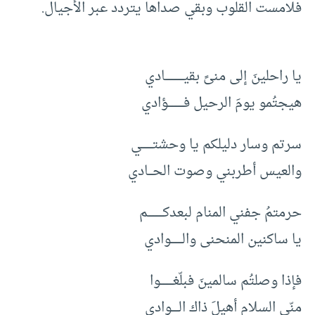
فلامست القلوب وبقي صداها يتردد عبر الأجيال.
يا راحلينَ إلى منىً بقيـــــــــــــادي
هيجتُمو يومَ الرحيل فـــــــــــؤادي
سرتم وسار دليلكم يا وحشتــــــــي
والعيس أطربني وصوت الحـــادي
حرمتمُ جفني المنام لبعدكـــــــــــم
يا ساكنين المنحنى والــــــــوادي
فإذا وصلتُم سالمينَ فبلّغـــــــــوا
منّي السلام أهيلَ ذاك الـــــوادي