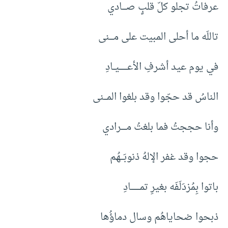
عرفاتُ تجلو كلّ قلبٍ صــــادي
تاللَه ما أحلى المبيت على مــــنى
في يوم عيد أشرفِ الأعــــــــيــادِ
الناسُ قد حجّوا وقد بلغوا المـــنى
وأنا حججتُ فما بلغتُ مـــــرادي
حجوا وقد غفر الإلهُ ذنوبَـــهُم
باتوا بِمُزدَلَفَه بغيرِ تمـــــــــادِ
ذبحوا ضحاياهُم وسال دماؤُها