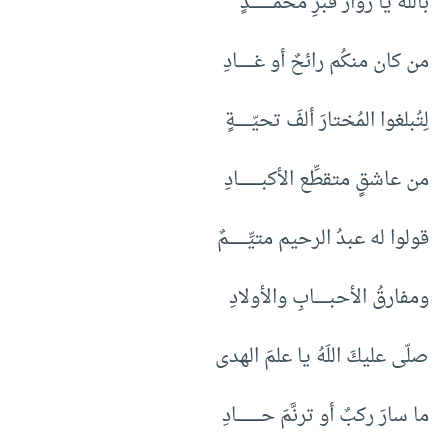
باللَه يا زوّارَ قبرِ محمّـــــــــــدٍ
من كان منكُم رائحٌ أو غــــــــادِ
لِتُبلغوا المُختارَ ألفَ تحيّــــــــةٍ
من عاشقٍ متقطِّع الأكبـــــــــــادِ
قولوا له عبدُ الرحيم متيِّـــــــــمٌ
ومفارقُ الأحبـــــــابِ والأولادِ
صلّى عليكَ اللَهُ يا علمَ الهدى
ما سارَ ركبٌ أو ترنَّمَ حــــــــــــادِ