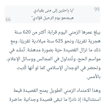
“يا راحلين إلى منى بقيادي
هيجتمو يوم الرحيل فؤادي”
يبلغ عمرها الزمني اليوم قرابة: أكثر من 620 سنة
هجرية تقريبًا، ونحو 625 سنة ميلادية تقريبًا، ومع
ذلك ما تزال القصيدة حيّة بصورة مدهشة: تُنشَد في
مواسم الحج، وتُتداول في المجالس ووسائل الإعلام،
وتحضر في الوجدان الإسلامي كما لو أنها كُتبت
بالأمس.
وهذا الامتداد الزمني الطويل يمنح القصيدة قيمة
استثنائية؛ إذ نادرًا ما تبقى قصيدة وجدانية حاضرة