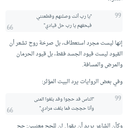
“يا رب أنت وصلتهم وقطعتني
فبحقهم يا رب حل قيادي”
إنها ليست مجرد استعطاف، بل صرخة روح تشعر أن
القيود ليست قيود الجسد فقط، بل قيود الحرمان
والمرض والمسافة.
وفي بعض الروايات يرد البيت المؤثر:
“الناس قد حجوا وقد بلغوا المنى
وأنا حججت فما بلغت مرادي”
وكأن الشاعر يريد أن يقول إن للحج معنيين: حج