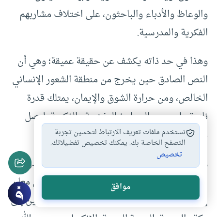
والوعاظ والأدباء والباحثون، على اختلاف مشاربهم
الفكرية والمدرسية.
وهذا في حد ذاته يكشف عن حقيقة عميقة؛ وهي أن
النص الصادق حين يخرج من منطقة الشعور الإنساني
الخالص، ومن حرارة الشوق والإيمان، يمتلك قدرة
نادرة على عبور الحواجز المذهبية والفكرية، ليصل
نستخدم ملفات تعريف الارتباط لتحسين تجربة
مباشرة إلى القلوب.
التصفح الخاصة بك. يمكنك تخصيص تفضيلاتك.
تخصيص
ولعل السر في ذلك أن القصيدة لم تُبنَ على الجدل
المذهبي أو الطرح الفكري الخاص، بل بُنيت على معانٍ
موافق
إنسانية وإيمانية جامعة: الشوق إلى الحج، الحنين إلى