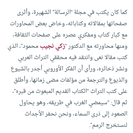
كما كان يكتب في مجلة “الرسالة” الشهيرة، وأثرى
صفحاتها بمقالاته وكتاباته، وخاض بعض المحاورات
مع كبار كتاب ومفكري عصره على صفحات الثقافة،
ومنها محاورته مع الدكتور “
زكي نجيب
محمود”، الذي
كتب مقالا نعى وانتقد فيه محققي التراث العربي
ونشر ذخائره، ورأى أن الفكر الأوروبي أجدر بالشيوع
والذيوع والترجمة من مؤلفات مضى زمانها، وأطلق
على كتب التراث “الكتاب القديم المبعوث من قبره”،
ثم قال: “سيمضي الغرب في طريقه، وهو يحاول
الصعود إلى ذرى السماء، ونحن نحفر الأجداث
لنستخرج الرمم”.