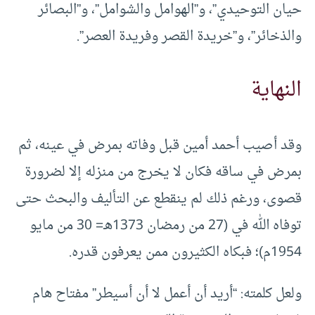
حيان التوحيدي”، و”الهوامل والشوامل”، و”البصائر
والذخائر”، و”خريدة القصر وفريدة العصر”.
النهاية
وقد أصيب أحمد أمين قبل وفاته بمرض في عينه، ثم
بمرض في ساقه فكان لا يخرج من منزله إلا لضرورة
قصوى، ورغم ذلك لم ينقطع عن التأليف والبحث حتى
توفاه الله في (27 من رمضان 1373هـ= 30 من مايو
1954م)؛ فبكاه الكثيرون ممن يعرفون قدره.
ولعل كلمته: “أريد أن أعمل لا أن أسيطر” مفتاح هام