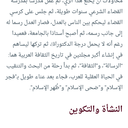
محاولات أن يخلع هذا الزي، ثم عمل مدرسا بمدرسة
القضاء الشرعي سنوات طويلة، ثم جلس على كرسي
القضاء ليحكم بين الناس بالعدل، فصار العدل رسما له
إلى جانب رسمه، ثم أصبح أستاذا بالجامعة، فعميدا
رغم أنه لا يحمل درجة الدكتوراة!، ثم تركها ليساهم
في إنشاء أكبر مجلتين في تاريخ الثقافة العربية هما:
“الرسالة”، و”الثقافة”، ثم بدأ رحلة من البحث والتنقيب
في الحياة العقلية للعرب، فجاء بعد عناء طويل بـ”فجر
الإسلام” و”ضحى الإسلام” و”ظُهر الإسلام”.
النشأة والتكوين