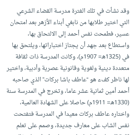
وقد نشأت في تلك الفترة مدرسة القضاء الشرعي
التي اختير طلابها من نابغي أبناء الأزهر بعد امتحان
عسير، فطمحت نفس أحمد إلى الالتحاق بها،
واستطاع بعد جهد أن يجتاز اختباراتها، ويلتحق بها
في (1325هـ= 1907م)، وكانت المدرسة ذات ثقافة
متعددة دينية ولغوية وقانونية عصرية وأدبية، واختير
لها ناظر كفء هو “عاطف باشا بركات” الذي صاحبه
أحمد أمين ثمانية عشر عاما، وتخرج في المدرسة سنة
(1330هـ= 1911م) حاصلا على الشهادة العالمية،
واختاره عاطف بركات معيدا في المدرسة فتفتحت
نفس الشاب على معارف جديدة، وصمم على تعلم