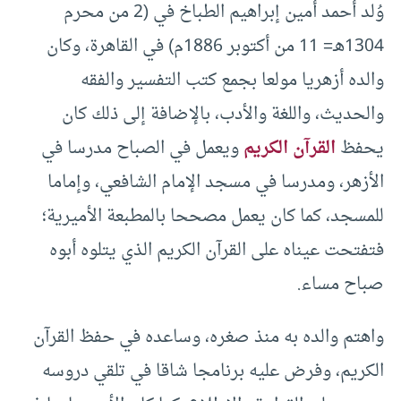
وُلد أحمد أمين إبراهيم الطباخ في (2 من محرم
1304هـ= 11 من أكتوبر 1886م) في القاهرة، وكان
والده أزهريا مولعا بجمع كتب التفسير والفقه
والحديث، واللغة والأدب، بالإضافة إلى ذلك كان
يحفظ
القرآن الكريم
ويعمل في الصباح مدرسا في
الأزهر، ومدرسا في مسجد الإمام الشافعي، وإماما
للمسجد، كما كان يعمل مصححا بالمطبعة الأميرية؛
فتفتحت عيناه على القرآن الكريم الذي يتلوه أبوه
صباح مساء.
واهتم والده به منذ صغره، وساعده في حفظ القرآن
الكريم، وفرض عليه برنامجا شاقا في تلقي دروسه