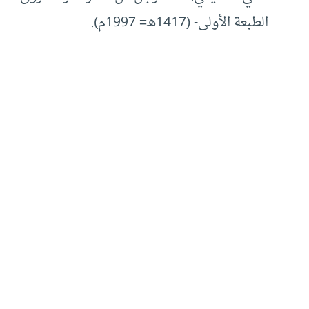
الطبعة الأولى- (1417هـ= 1997م).