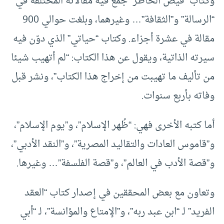
وكتاب “فيض الخاطر” جمع فيه مقالاته المختلفة في
“الرسالة” و”الثقافة”… وغيرهما، وبلغت حوالي 900
مقالة في عشرة أجزاء. وكتاب “حياتي” الذي دوّن فيه
سيرته الذاتية، ويقول عن هذا الكتاب: “لم أتهيب شيئا
من تأليف ما تهيبت من إخراج هذا الكتاب”، ونشر قبل
وفاته بأربع سنوات.
أما كتبه الأخرى فهي: “ظُهر الإسلام”، و”يوم الإسلام”،
و”قاموس العادات والتقاليد المصرية”، و”النقد الأدبي”،
و”قصة الأدب في العالم”، و”قصة الفلسفة”… وغيرها.
وتعاون مع بعض المحققين في إصدار كتاب “العقد
الفريد” لـ “ابن عبد ربه”، و”الإمتاع والمؤانسة”، لـ “أبي