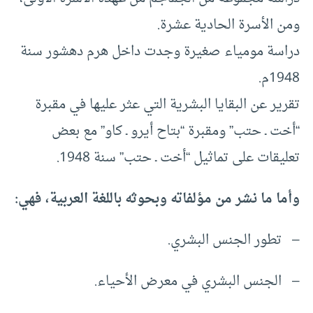
ومن الأسرة الحادية عشرة.
دراسة مومياء صغيرة وجدت داخل هرم دهشور سنة
1948م.
تقرير عن البقايا البشرية التي عثر عليها في مقبرة
“أخت ـ حتب” ومقبرة “بتاح أيرو ـ كاو” مع بعض
تعليقات على تماثيل “أخت ـ حتب” سنة 1948.
وأما ما نشر من مؤلفاته وبحوثه باللغة العربية، فهي:
– تطور الجنس البشري.
– الجنس البشري في معرض الأحياء.