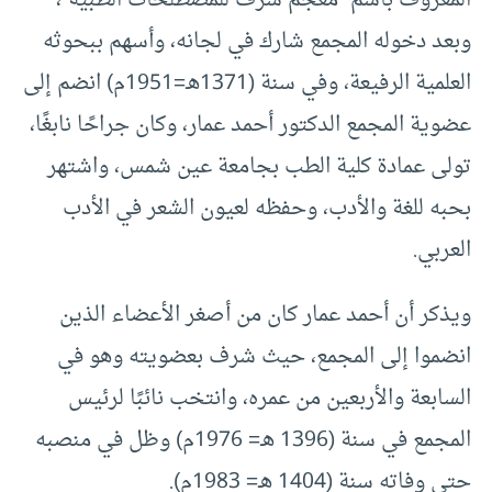
وبعد دخوله المجمع شارك في لجانه، وأسهم ببحوثه
العلمية الرفيعة، وفي سنة (1371هـ=1951م) انضم إلى
عضوية المجمع الدكتور أحمد عمار، وكان جراحًا نابغًا،
تولى عمادة كلية الطب بجامعة عين شمس، واشتهر
بحبه للغة والأدب، وحفظه لعيون الشعر في الأدب
العربي.
ويذكر أن أحمد عمار كان من أصغر الأعضاء الذين
انضموا إلى المجمع، حيث شرف بعضويته وهو في
السابعة والأربعين من عمره، وانتخب نائبًا لرئيس
المجمع في سنة (1396 هـ= 1976م) وظل في منصبه
حتى وفاته سنة (1404 هـ= 1983م).