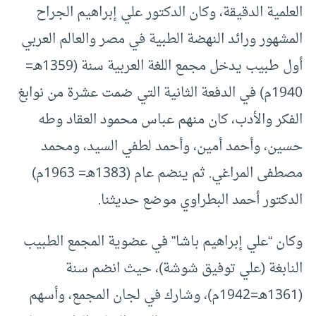
العلمية الدقيقة، وكان الدكتور علي إبراهيم الجراح
المشهور ورائد النهضة الطبية في مصر والعالم العربي
أول طبيب يدخل مجمع اللغة العربية سنة (1359هـ=
1940م) في الدفعة الثانية التي ضمت عشرة من نوابغ
الفكر والأدب، كان منهم عباس محمود العقاد وطه
حسين، وأحمد أمين، وأحمد لطفي السيد، ومحمد
مصطفى المراغي. ثم ينضم عام (1383هـ= 1963م)
الدكتور أحمد البطراوي موضع حديثنا.
وكان “علي إبراهيم باشا” في عضوية المجمع الطبيب
النابغة (علي توفيق شوشة)، حيث انضم سنة
(1361هـ=1942م)، وشارك في لجان المجمع، وأسهم