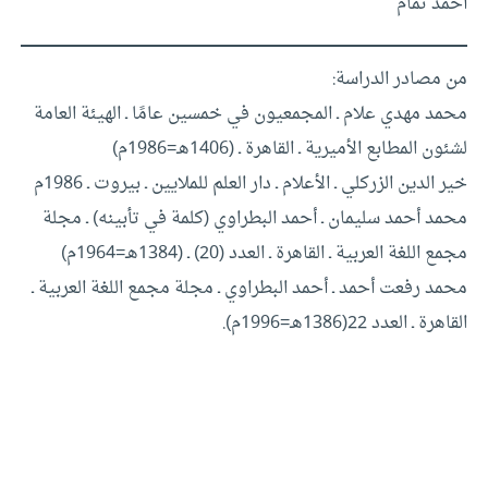
أحمد تمام
من مصادر الدراسة:
محمد مهدي علام ـ المجمعيون في خمسين عامًا ـ الهيئة العامة
لشئون المطابع الأميرية ـ القاهرة ـ (1406هـ=1986م)
خير الدين الزركلي ـ الأعلام ـ دار العلم للملايين ـ بيروت ـ 1986م
محمد أحمد سليمان ـ أحمد البطراوي (كلمة في تأبينه) ـ مجلة
مجمع اللغة العربية ـ القاهرة ـ العدد (20) ـ (1384هـ=1964م)
محمد رفعت أحمد ـ أحمد البطراوي ـ مجلة مجمع اللغة العربية ـ
القاهرة ـ العدد 22(1386هـ=1996م).