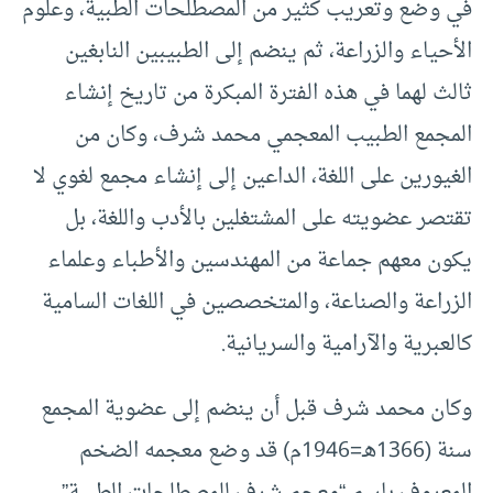
في وضع وتعريب كثير من المصطلحات الطبية، وعلوم
الأحياء والزراعة، ثم ينضم إلى الطبيبين النابغين
ثالث لهما في هذه الفترة المبكرة من تاريخ إنشاء
المجمع الطبيب المعجمي محمد شرف، وكان من
الغيورين على اللغة، الداعين إلى إنشاء مجمع لغوي لا
تقتصر عضويته على المشتغلين بالأدب واللغة، بل
يكون معهم جماعة من المهندسين والأطباء وعلماء
الزراعة والصناعة، والمتخصصين في اللغات السامية
كالعبرية والآرامية والسريانية.
وكان محمد شرف قبل أن ينضم إلى عضوية المجمع
سنة (1366هـ=1946م) قد وضع معجمه الضخم
المعروف باسم “معجم شرف للمصطلحات الطبية”،