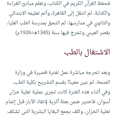
فحفظ القرآن الكريم في الكتاب، وتعلم مبادئ القراءة
والكتابة، ثم انتقل إلى القاهرة، وأتم تعليمه الابتدائي
والثانوي في مدارسها، ثم التحق بمدرسة الطب العليا،
بقصر العيني وتخرج فيها سنة (1345هـ=1926م)
الاشتغال بالطب
وبعد تخرجه مباشرة عمل لفترة قصيرة في وزارة
الصحة، ثم عين معيدًا بقسم التشريح بكلية الطب،
وفي أثناء هذه الفترة كانت تجرى عملية تعلية خزان
أسوان، فاختير ضمن بعثة أثرية لإنقاذ الآبار قبل إتمام
تعلية الخزان، وكلف بجمع البقايا البشرية التي تشكف