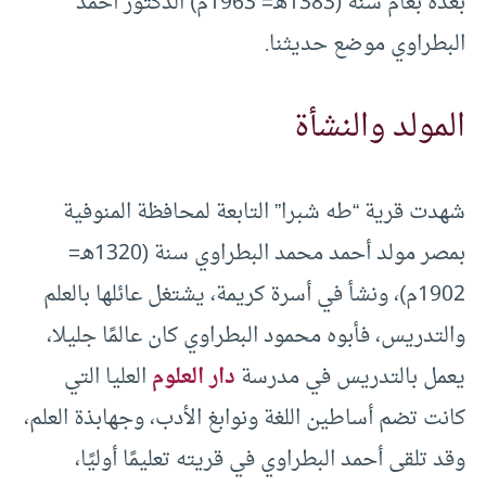
بعده بعام سنة (1383هـ= 1963م) الدكتور أحمد
البطراوي موضع حديثنا.
المولد والنشأة
شهدت قرية “طه شبرا” التابعة لمحافظة المنوفية
بمصر مولد أحمد محمد البطراوي سنة (1320هـ=
1902م)، ونشأ في أسرة كريمة، يشتغل عائلها بالعلم
والتدريس، فأبوه محمود البطراوي كان عالمًا جليلا،
يعمل بالتدريس في مدرسة
دار العلوم
العليا التي
كانت تضم أساطين اللغة ونوابغ الأدب، وجهابذة العلم،
وقد تلقى أحمد البطراوي في قريته تعليمًا أوليًا،