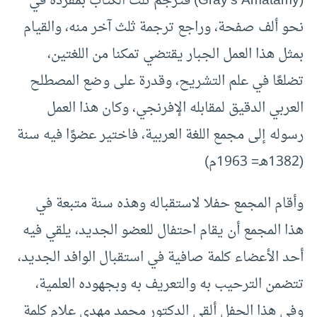
(Gray’s Amatamy) فترجم ثلث الكتاب بمفرده في
نحو ألف صفحة، وراجع ترجمة ثلث آخر منه، والقيام
بمثل هذا العمل الجبار يقتضي تمكنا من اللغتين،
تضلعًا في علم التشريح، وقدرة على وضع المصطلح
العربي الدقيق لمقابله الإفرنجي، وكان هذا العمل
رسوله إلى مجمع اللغة العربية، فاختير عضوًا فيه سنة
(1382هـ= 1963م)
وأقام المجمع حفلا لاستقباله وهذه سنة متبعة في
هذا المجمع أن يقام احتفال للعضو الجديد، يلقي فيه
أحد الأعضاء كلمة صافية في استقبال الوافد الجديد،
تتضمن الترحيب به والتعريف به وبجهوده العلمية،
وفي هذا الحفل ألقى الدكتور محمد مهدي علام كلمة