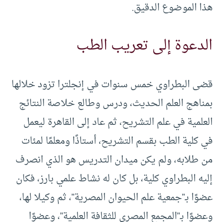
هذا الموضوع الدقيق.
الدعوة إلى تعريب الطب
قضى البطراوي خمس سنوات في إنجلترا تزود خلالها
بمناهج العلم الحديث، ودرس وطالع خلاصة النتائج
العلمية في علم التشريح، ثم عاد إلى القاهرة ليعمل
في كلية الطب بقسم التشريح، أستاذًا ومعلمًا لمئات
من طلابه، ولم يكن ميدان التدريس هو الذي انصرف
إليه البطراوي كلية، بل كان له نشاط علمي بارز، فكان
عضوًا بـ”جمعية علم الحيوان المصرية”، ثم وكيلا لها،
وعضوًا بـ”المجمع المصري للثقافة العلمية”، وعضوًا