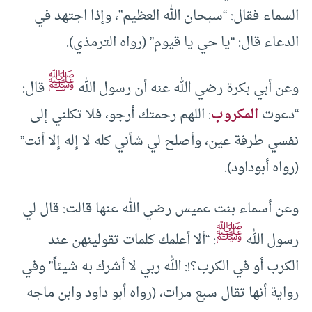
السماء فقال: “سبحان الله العظيم”، وإذا اجتهد في
الدعاء قال: “يا حي يا قيوم” (رواه الترمذي).
ﷺ
وعن أبي بكرة رضي الله عنه أن رسول الله
قال:
“دعوت
المكروب
: اللهم رحمتك أرجو، فلا تكلني إلى
نفسي طرفة عين، وأصلح لي شأني كله لا إله إلا أنت”
(رواه أبوداود).
وعن أسماء بنت عميس رضي الله عنها قالت: قال لي
ﷺ
رسول الله
: “ألا أعلمك كلمات تقولينهن عند
الكرب أو في الكرب؟!: الله ربي لا أشرك به شيئاً” وفي
رواية أنها تقال سبع مرات، (رواه أبو داود وابن ماجه