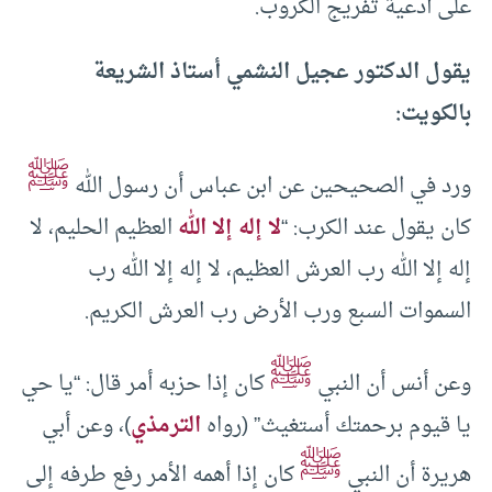
على أدعية تفريج الكروب.
يقول الدكتور عجيل النشمي أستاذ الشريعة
بالكويت:
ﷺ
ورد في الصحيحين عن ابن عباس أن رسول الله
كان يقول عند الكرب: “
لا إله إلا الله
العظيم الحليم، لا
إله إلا الله رب العرش العظيم، لا إله إلا الله رب
السموات السبع ورب الأرض رب العرش الكريم.
ﷺ
وعن أنس أن النبي
كان إذا حزبه أمر قال: “يا حي
يا قيوم برحمتك أستغيث” (رواه
الترمذي
)، وعن أبي
ﷺ
هريرة أن النبي
كان إذا أهمه الأمر رفع طرفه إلى