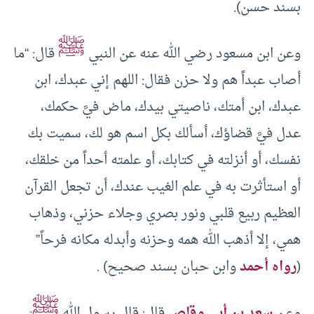
بسند حسن).
ﷺ
وعن ابن مسعود رضي الله عنه عن النبي
قال: “ما
أصاب عبداً هم ولا حزن فقال: اللهم إني عبدك، ابن
عبدك، ابن أمتك، ناصيتي بيدك، ماض فيَّ حكمك،
عدل فيَّ قضاؤك، أسألك بكل اسم هو لك، سميت بك
نفسك، أو أنزلته في كتابك، أو علمته أحداً من خلقك،
أو استأثرت به في علم الغيب عندك، أن تجعل القرآن
العظيم ربيع قلبي ونور بصري وجلاء حزني، وذهاب
همي، إلا أذهب الله همه وحزنه وأبدله مكانه فرحاً”
(
رواه أحمد
وابن حبان بسند صحيح) .
ﷺ
وعن
سعد بن أبي وقاص
قال: قال رسول الله
: