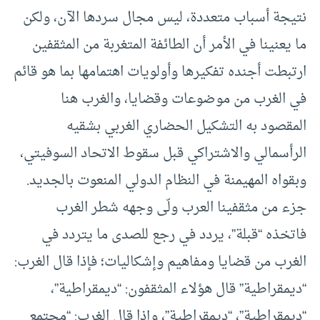
نتيجة أسباب متعددة، ليس مجال سردها الآن، ولكن
ما يعنينا في الأمر أن الطائفة المتغربة من المثقفين
ارتبطت أجنده تفكيرها وأولويات اهتمامها بما هو قائم
في الغرب من موضوعات وقضايا، والغرب هنا
المقصود به التشكيل الحضاري الغربي بشقيه
الرأسمالي والاشتراكي قبل سقوط الاتحاد السوفيتي،
وبقواه المهيمنة في النظام الدولي المنعوت بالجديد.
جزء من مثقفينا العرب ولّى وجهه شطر الغرب
فاتخذه “قبلة”، يردد في رجع للصدى ما يتردد في
الغرب من قضايا ومفاهيم وإشكاليات؛ فإذا قال الغرب:
“ديمقراطية” قال هؤلاء المثقفون: “ديمقراطية”،
“ديمقراطية”، “ديمقراطية”، وإذا قال الغرب: “مجتمع