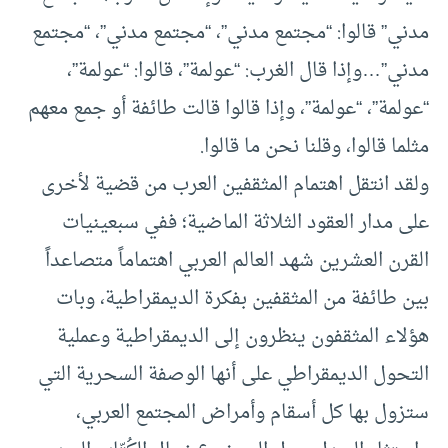
مدني” قالوا: “مجتمع مدني”، “مجتمع مدني”، “مجتمع
مدني”…وإذا قال الغرب: “عولمة”، قالوا: “عولمة”،
“عولمة”، “عولمة”، وإذا قالوا قالت طائفة أو جمع معهم
مثلما قالوا، وقلنا نحن ما قالوا.
ولقد انتقل اهتمام المثقفين العرب من قضية لأخرى
على مدار العقود الثلاثة الماضية؛ ففي سبعينيات
القرن العشرين شهد العالم العربي اهتماماً متصاعداً
بين طائفة من المثقفين بفكرة الديمقراطية، وبات
هؤلاء المثقفون ينظرون إلى الديمقراطية وعملية
التحول الديمقراطي على أنها الوصفة السحرية التي
ستزول بها كل أسقام وأمراض المجتمع العربي،