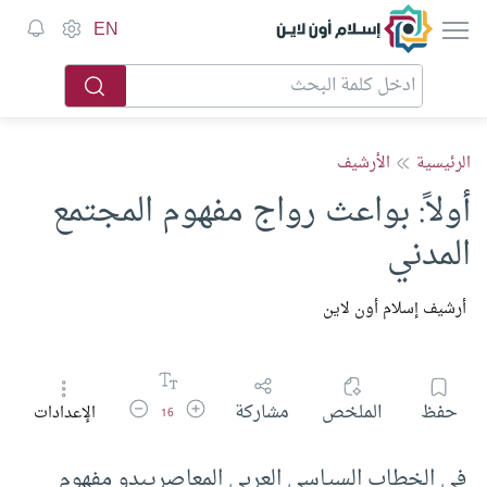
إسلام أون لاين
EN
الرئيسية
الأرشيف
أولاً: بواعث رواج مفهوم المجتمع
المدني
أرشيف إسلام أون لاين
زيادة حجم الخط
تقليل حجم الخط
حفظ
الملخص
مشاركة
الإعدادات
16
في الخطاب السياسي العربي المعاصر
يبدو مفهوم