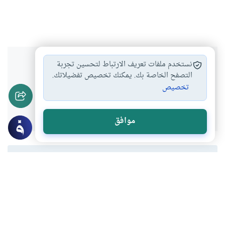
هل انتفعت بهذا المحتوى؟
نستخدم ملفات تعريف الارتباط لتحسين تجربة
التصفح الخاصة بك. يمكنك تخصيص تفضيلاتك.
تخصيص
نعم
لا
موافق
المحتوى والموارد المذكورة لا تعكس بالضرورة وجهة نظر
موقع "إسلام أون لاين".
موضوعات ذات صلة