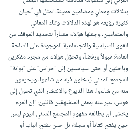
العربي إلى منظومة متكاملة يستخدمها البعض
بدلالات ومعانٍ ومضامين معينة، تمثل في أحيان
كثيرة رؤيته هو لهذه الدلالات وتلك المعاني
والمضامين، وجعلها هؤلاء معياراً لتحديد الموقف من
القوى السياسية والاجتماعية الموجودة على الساحة
العامة: قبولاً ورفضاً، وتحوّل هؤلاء من مجرد مفكرين
وباحثين أو حتى سياسيين إلى “حراس” على “بوابة”
المجتمع المدني يُدخلون فيه من شاءوا، ويحرمون
منه من شاءوا. هذا الذيوع والانتشار الذي تحول إلى
هوس، عبر عنه بعض المتفيهقين قائلين: “إن المرء
يخشى أن يطالعه مفهوم المجتمع المدني اليوم ليس
حين يفتح كتاباً أو مجلة، بل حين يفتح الباب أو