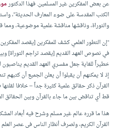
عن بعض المفكرين غير المسلمين. فهذا الدكتور
مور
الكتب المقدسة على ضوء المعارف الحديثة”، واستعر
والتوراة، وناقشها مناقشة علمية موضوعية، ومما قا
“إن التطور العلمي كشف للمفكرين [يقصد المفكرين 
في نصوص العهد القديم [يقصد تراجم التوراة] وبين
خطيراً للغاية جعل مفسري العهد القديم يناصبون الت
إذ لا يمكنهم أن يقبلوا أن يعلن الجميع أن كتبهم 
القرآن ذكر حقائق علمية كثيرة جداً – خلافا لقلتها
قط أي تناقض بين ما جاء بالقرآن وبين الحقائق العل
هذا ما قرره عالم غير مسلم وشرح فيه أبعاد المشكلة
القرآن الكريم، ولصرف أنظار الناس في عصر العلم ا