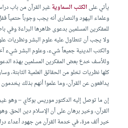
يأتي على
الكتب السماوية
غير القرآن من باب دراسة
وعلماء اليهود والنصارى أنه يجب وجوباً حتمياً قفل ه
للمفكرين المسلمين بدعوى ظاهرها البراءة وفي با
ولا يجب أن تتطاول عليه علوم البشر ونظريات علو
والكتب الدينية جميعاً شيء، وعلوم البشر شيء آ
وللأسف خدع بعض المفكرين المسلمين بهذه الدعوى 
كلها نظريات تخلو من الحقائق العلمية الثابتة، وسارو
يدافعون عن القرآن، وما علموا أنهم بذلك يخدمون أ
إن ما توصل إليه الدكتور موريس بوكاي – وهو غير
القرآن، وخير برهان على أن الإسلام دين الحق. وهو 
خير ألف مرة، في خدمة القرآن من جهود أعداء دراس