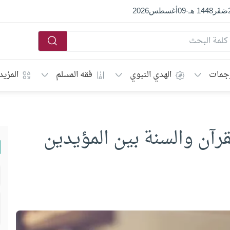
صَفَر
1448 هـ
-
09
أغسطس
2026
جمات
الهدي النبوي
فقه المسلم
المزيد
قرآن والسنة بين المؤيدين