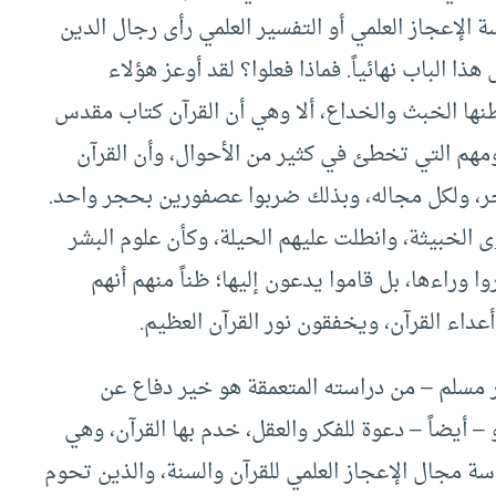
 الإعجاز العلمي أو التفسير العلمي رأى رجال الدين
ذا الباب نهائياً. فماذا فعلوا؟ لقد أوعز هؤلاء
طنها الخبث والخداع، ألا وهي أن القرآن كتاب مقدس
مهم التي تخطئ في كثير من الأحوال، وأن القرآن
خر، ولكل مجاله، وبذلك ضربوا عصفورين بحجر واحد.
الخبيثة، وانطلت عليهم الحيلة، وكأن علوم البشر
ا وراءها، بل قاموا يدعون إليها؛ ظناً منهم أنهم
عداء القرآن، ويخفقون نور القرآن العظيم.
 مسلم – من دراسته المتعمقة هو خير دفاع عن
– أيضاً – دعوة للفكر والعقل، خدم بها القرآن، وهي
ة مجال الإعجاز العلمي للقرآن والسنة، والذين تحوم