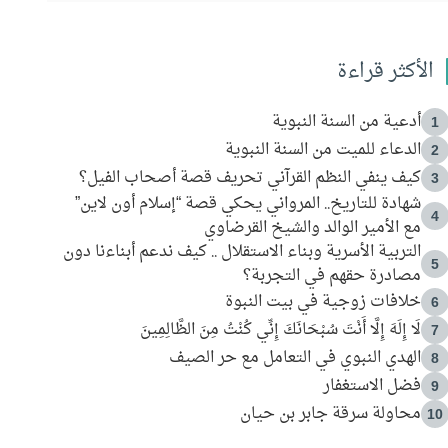
الأكثر قراءة
أدعية من السنة النبوية
1
الدعاء للميت من السنة النبوية
2
كيف ينفي النظم القرآني تحريف قصة أصحاب الفيل؟
3
شهادة للتاريخ.. المرواني يحكي قصة “إسلام أون لاين”
4
مع الأمير الوالد والشيخ القرضاوي
التربية الأسرية وبناء الاستقلال .. كيف ندعم أبناءنا دون
5
مصادرة حقهم في التجربة؟
خلافات زوجية في بيت النبوة
6
لَا إِلَهَ إِلَّا أَنْتَ سُبْحَانَكَ إِنِّي كُنْتُ مِنَ الظَّالِمِينَ
7
الهدي النبوي في التعامل مع حر الصيف
8
فضل الاستغفار
9
محاولة سرقة جابر بن حيان
10