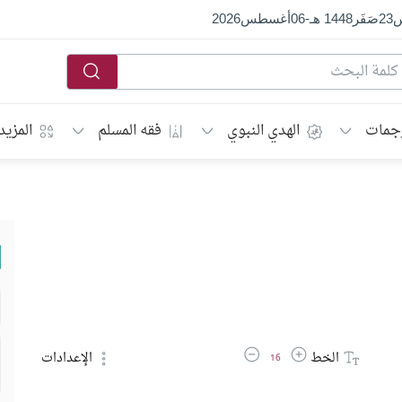
س
23
صَفَر
1448 هـ
-
06
أغسطس
2026
جمات
الهدي النبوي
فقه المسلم
المزيد
زيادة حجم الخط
تقليل حجم الخط
الخط
الإعدادات
16