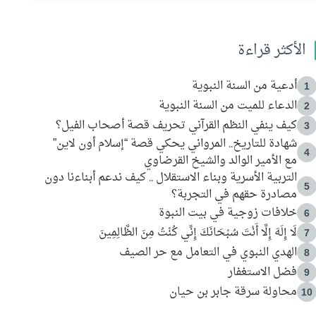
الأكثر قراءة
أدعية من السنة النبوية
1
الدعاء للميت من السنة النبوية
2
كيف ينفي النظم القرآني تحريف قصة أصحاب الفيل؟
3
شهادة للتاريخ.. المرواني يحكي قصة “إسلام أون لاين”
4
مع الأمير الوالد والشيخ القرضاوي
التربية الأسرية وبناء الاستقلال .. كيف ندعم أبناءنا دون
5
مصادرة حقهم في التجربة؟
خلافات زوجية في بيت النبوة
6
لَا إِلَهَ إِلَّا أَنْتَ سُبْحَانَكَ إِنِّي كُنْتُ مِنَ الظَّالِمِينَ
7
الهدي النبوي في التعامل مع حر الصيف
8
فضل الاستغفار
9
محاولة سرقة جابر بن حيان
10