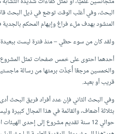
متجانسين علميًّا، أو تمثل كفاءات شديدة التشابه
البحث، وفي أغلب الوقت توضع في ذيل البحث قائمة 
المنشود بهدف ملء فراغ وإيهام المحكم بالجدية ف
ولقد كان من سوء حظي – منذ فترة ليست ببعيدة
أحدهما احتوى على خمس صفحات تمثل المشروع بأكم
والخمسين مرجعًا أُخِذَت برمتها من رسالة ماجستير
قريب أو بعيد.
وفي البحث الثاني فإن عدد أفراد فريق البحث أدى
بثلاثة أضعاف، والقائمة في هذا المجال كبيرة ول
حوالي 12 سنة تقديم مشروع إلى إحدى الهيئات