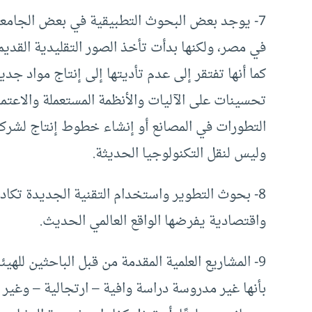
7- يوجد بعض البحوث التطبيقية في بعض الجامعا
في مصر، ولكنها بدأت تأخذ الصور التقليدية القد
كما أنها تفتقر إلى عدم تأديتها إلى إنتاج مواد ج
تحسينات على الآليات والأنظمة المستعملة والاعتم
التطورات في المصانع أو إنشاء خطوط إنتاج لشركا
وليس لنقل التكنولوجيا الحديثة.
8- بحوث التطوير واستخدام التقنية الجديدة تك
واقتصادية يفرضها الواقع العالمي الحديث.
9- المشاريع العلمية المقدمة من قبل الباحثين لل
بأنها غير مدروسة دراسة وافية – ارتجالية – وغير