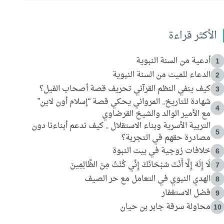
الأكثر قراءة
أدعية من السنة النبوية
1
الدعاء للميت من السنة النبوية
2
كيف ينفي النظم القرآني تحريف قصة أصحاب الفيل؟
3
شهادة للتاريخ.. المرواني يحكي قصة “إسلام أون لاين”
4
مع الأمير الوالد والشيخ القرضاوي
التربية الأسرية وبناء الاستقلال .. كيف ندعم أبناءنا دون
5
مصادرة حقهم في التجربة؟
خلافات زوجية في بيت النبوة
6
لَا إِلَهَ إِلَّا أَنْتَ سُبْحَانَكَ إِنِّي كُنْتُ مِنَ الظَّالِمِينَ
7
الهدي النبوي في التعامل مع حر الصيف
8
فضل الاستغفار
9
محاولة سرقة جابر بن حيان
10