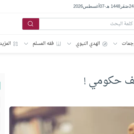
24
صَفَر
1448 هـ
-
07
أغسطس
2026
جمات
الهدي النبوي
فقه المسلم
المزيد
ظف حكومي !