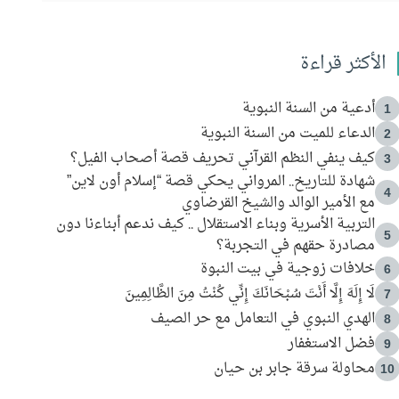
الأكثر قراءة
أدعية من السنة النبوية
1
الدعاء للميت من السنة النبوية
2
كيف ينفي النظم القرآني تحريف قصة أصحاب الفيل؟
3
شهادة للتاريخ.. المرواني يحكي قصة “إسلام أون لاين”
4
مع الأمير الوالد والشيخ القرضاوي
التربية الأسرية وبناء الاستقلال .. كيف ندعم أبناءنا دون
5
مصادرة حقهم في التجربة؟
خلافات زوجية في بيت النبوة
6
لَا إِلَهَ إِلَّا أَنْتَ سُبْحَانَكَ إِنِّي كُنْتُ مِنَ الظَّالِمِينَ
7
الهدي النبوي في التعامل مع حر الصيف
8
فضل الاستغفار
9
محاولة سرقة جابر بن حيان
10