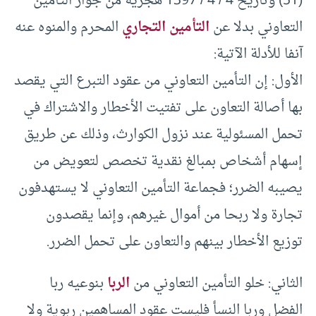
(51) وتاريخ 4 / 4 / 1397 هجرية من جواز التأمين
التعاوني بدلا عن
التأمين التجاري
المحرم والمنوه عنه
آنفا للأدلة الآتية:
الأول: إن التأمين التعاوني من عقود التبرع التي يقصد
بها أصالة التعاون على تفتيت الأخطار والاشتراك في
تحمل المسئولية عند نزول الكوارث، وذلك عن طريق
إسهام أشخاص بمبالغ نقدية تخصص لتعويض من
يصيبه الضرر؛ فجماعة التأمين التعاوني لا يستهدفون
تجارة ولا ربحا من أموال غيرهم، وإنما يقصدون
توزيع الأخطار بينهم والتعاون على تحمل الضرر.
الثاني: خلو التأمين التعاوني من
الربا
بنوعيه ربا
الفضل وربا النسأ فليست عقود المساهمين ربوية ولا