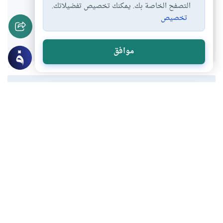
التصفح الخاصة بك. يمكنك تخصيص تفضيلاتك.
تخصيص
نعم
لا
موافق
المحتوى والموارد المذكورة لا تعكس بالضرورة وجهة نظر
موقع "إسلام أون لاين".
موضوعات ذات صلة
أرشيف
مراجعات
مراجعة كتاب الموهبة وحدها لا تكفي أبدا لـ
جون سي ماكسويل
يعد كتاب الموهبة وحدها لا تكفي أبدا من
أشهر كتب التنمية البشرية وتطوير الذات، ألّفه