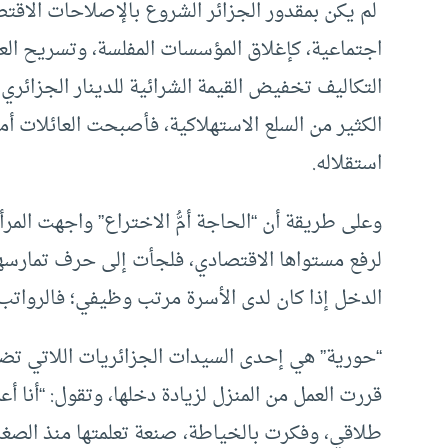
اجتماعية، كإغلاق المؤسسات المفلسة، وتسريح العما
التكاليف تخفيض القيمة الشرائية للدينار الجزائري
الكثير من السلع الاستهلاكية، فأصبحت العائلات أ
استقلاله.
وعلى طريقة أن “الحاجة أمُّ الاختراع” واجهت المر
لرفع مستواها الاقتصادي، فلجأت إلى حرف تمارسها ف
الدخل إذا كان لدى الأسرة مرتب وظيفي؛ فالرواتب 
“حورية” هي إحدى السيدات الجزائريات اللاتي تضر
قررت العمل من المنزل لزيادة دخلها، وتقول: “أنا أ
طلاقي، وفكرت بالخياطة، صنعة تعلمتها منذ الصغر،