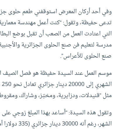
وفي أحد أركان المعرض استوقفني طعم حلوى جزائ
تدعى حفيظة، وتقول: “كنت أعمل مهندسة معمارية، 
التي اعتادت العمل من الصعب أن تقبل بوضع البطال
مدرسة لتعليم فن صنع الحلوى الجزائرية والأجنبية
صنع الحلوى للأعراس”.
موسم العمل عند السيدة حفيظة هو فصل الصيف ال
ال
مثل “قنيدلات، ودزايرية، ومخبّـز، وشاراك، ومقروط 
وتقول هذه السيدة: “أساعد بهذا المبلغ زوجي على تح
الشهر، رغم أنه 30000 دينار جزائري (335 دولارا أمريكيا)؛ لأن المعيشة ارتفعت”.