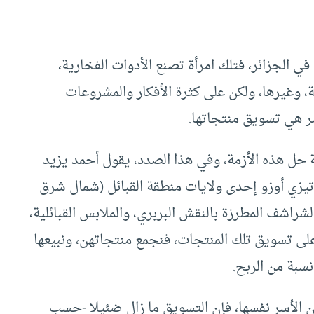
 الجزائر، فتلك امرأة تصنع الأدوات الفخارية،
، وغيرها، ولكن على كثرة الأفكار والمشروعات
أسر هي تسويق منتجاتها.
 حل هذه الأزمة، وفي هذا الصدد، يقول أحمد يزيد
تيزي أوزو إحدى ولايات منطقة القبائل (شمال شرق
لشراشف المطرزة بالنقش البربري، والملابس القبائلية،
لى تسويق تلك المنتجات، فنجمع منتجاتهن، ونبيعها
سبة من الربح.
 الأسر نفسها، فإن التسويق ما زال ضئيلا -حسب