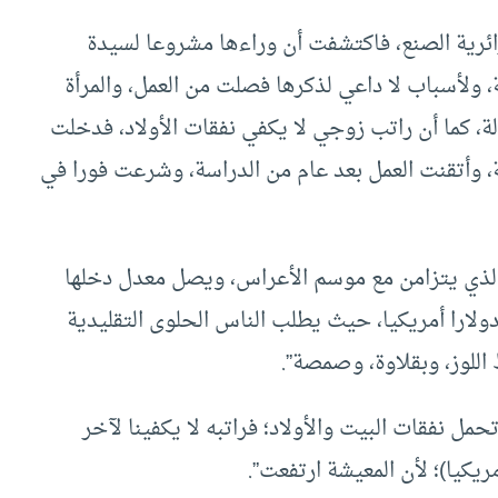
رية الصنع، فاكتشفت أن وراءها مشروعا لسيدة
ولأسباب لا داعي لذكرها فصلت من العمل، والمرأة
ة، كما أن راتب زوجي لا يكفي نفقات الأولاد، فدخلت
، وأتقنت العمل بعد عام من الدراسة، وشرعت فورا في
ذي يتزامن مع موسم الأعراس، ويصل معدل دخلها
شهري إلى 20000 دينار جزائري تعادل نحو 250 دولارا أمريكيا، حيث يطلب الناس الحلوى التقليدية
اللوز، وبقلاوة، وصمصة”.
مل نفقات البيت والأولاد؛ فراتبه لا يكفينا لآخر