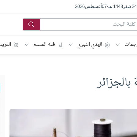
24
صَفَر
1448 هـ
-
07
أغسطس
2026
جمات
الهدي النبوي
فقه المسلم
المزيد
بالجزائر