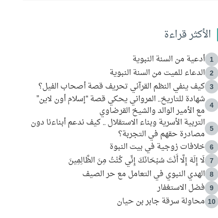
الأكثر قراءة
أدعية من السنة النبوية
1
الدعاء للميت من السنة النبوية
2
كيف ينفي النظم القرآني تحريف قصة أصحاب الفيل؟
3
شهادة للتاريخ.. المرواني يحكي قصة “إسلام أون لاين”
4
مع الأمير الوالد والشيخ القرضاوي
التربية الأسرية وبناء الاستقلال .. كيف ندعم أبناءنا دون
5
مصادرة حقهم في التجربة؟
خلافات زوجية في بيت النبوة
6
لَا إِلَهَ إِلَّا أَنْتَ سُبْحَانَكَ إِنِّي كُنْتُ مِنَ الظَّالِمِينَ
7
الهدي النبوي في التعامل مع حر الصيف
8
فضل الاستغفار
9
محاولة سرقة جابر بن حيان
10