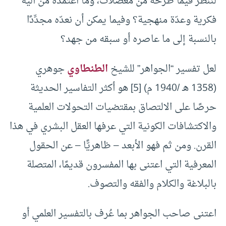
لننظر فيما طرحه من معضلات، وما اعتمده من آلية
فكرية وعدّة منهجية؟ وفيما يمكن أن نعدّه مجدِّدًا
بالنسبة إلى ما عاصره أو سبقه من جهد؟
لعل تفسير “الجواهر” للشيخ
الطنطاوي
جوهري
(1358 هـ /1940 م) [5] هو أكثر التفاسير الحديثة
حرصًا على الالتصاق بمقتضيات التحولات العلمية
والاكتشافات الكونية التي عرفها العقل البشري في هذا
القرن. ومن ثم فهو الأبعد – ظاهريًّا – عن الحقول
المعرفية التي اعتنى بها المفسرون قديمًا، المتصلة
بالبلاغة والكلام والفقه والتصوف.
اعتنى صاحب الجواهر بما عُرف بالتفسير العلمي أو