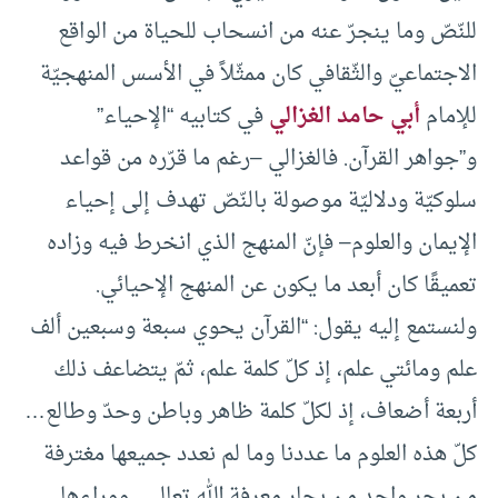
للنّصّ وما ينجرّ عنه من انسحاب للحياة من الواقع
الاجتماعيّ والثّقافي كان ممثّلاً في الأسس المنهجيّة
للإمام
أبي حامد الغزالي
في كتابيه “الإحياء”
و”جواهر القرآن. فالغزالي –رغم ما قرّره من قواعد
سلوكيّة ودلاليّة موصولة بالنّصّ تهدف إلى إحياء
الإيمان والعلوم– فإنّ المنهج الذي انخرط فيه وزاده
تعميقًا كان أبعد ما يكون عن المنهج الإحيائي.
ولنستمع إليه يقول: “القرآن يحوي سبعة وسبعين ألف
علم ومائتي علم، إذ كلّ كلمة علم، ثمّ يتضاعف ذلك
أربعة أضعاف، إذ لكلّ كلمة ظاهر وباطن وحدّ وطالع…
كلّ هذه العلوم ما عددنا وما لم نعدد جميعها مغترفة
من بحر واحد من بحار معرفة الله تعالى.. ووراءها