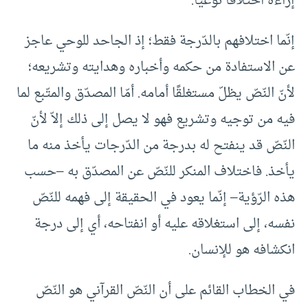
إزاءه اختلافًا نوعيًّا.
إنّما اختلافهم بالدّرجة فقط؛ إذ الجاحد للوحي عاجز
عن الاستفادة من حكمه وأخباره وهدايته وتشريعه؛
لأنّ النّصّ يظلّ مستغلقًا أمامه. أمّا المصدّق والمتّبع لما
فيه من توجيه وتشريع فهو لا يصل إلى ذلك إلاّ لأنّ
النّصّ قد ينفتح له بدرجة من الدّرجات يأخذ منه ما
يأخذ. فاختلاف المنكر للنّصّ عن المصدّق به –حسب
هذه الرّؤية– إنّما يعود في الحقيقة إلى فهمه للنّصّ
نفسه، إلى استغلاقه عليه أو انفتاحه، أي إلى درجة
انكشافه هو للإنسان.
في الخطاب القائم على أن النّصّ القرآني هو النّصّ