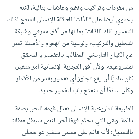
من مفردات وتراكيب ونظم وعلاقات بنائية، لكنه
يحتوي أيضا على “الذّات” العاقلة للإنسان المنتج لذلك
التفسير. تلك “الذات” بما لها من أفق معرفي وشبكة
للتحليل والتركيب، ونوعية من الهموم والأسئلة تعبر
عن الكيان التاريخي المطالب بالتفسير والمحقق
لمشروعيته. ولأن أفق التجربة الإنسانية أمر متغير،
كان عاديًّا أن يقع تجاوز أي تفسير بقدر من الأقدار،
وكان سائغًا أن ينفتح باب لتفسير جديد.
الطبيعة التاريخية للإنسان تعدّل فهمه للنص بصفة
دائمة، وهي التي تحتّم فهمًا آخر للنص سيظل مطالبًا
بالتعديل؛ لأنه قائم على معطى متغير هو معطى