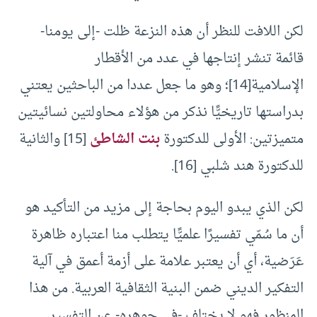
لكن اللافت للنظر أن هذه النزعة ظلت -إلى يومنا-
قائمة تنشر إنتاجها في عدد من الأقطار
الإسلامية[14]؛ وهو ما جعل عددا من الباحثين يعتني
بدراستها تاريخيًّا نذكر من هؤلاء محاولتين نسائيتين
متميزتين: الأولى للدكتورة
بنت الشاطئ
[15] والثانية
للدكتورة هند شلبي [16].
لكن الذي يبدو اليوم بحاجة إلى مزيد من التأكيد هو
أن ما سُمّي تفسيرًا علميًّا يتطلب منا اعتباره ظاهرة
عَرَضية، أي أن يعتبر علامة على أزمة أعمق في آلية
التفكير الديني ضمن البنية الثقافية العربية. من هذا
المنظور فهو لا يختلف -في جوهره- عن التفسير