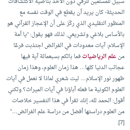
سبيل للمسلمين للرقي دون الأخذ بناصية الاكتشافات
الحديثة- كان يريد أن يقطع في الوقت نفسه مع
المنظور التقليدي الذي ركّز على أن الإعجاز القرآني هو
بالأساس بلاغي وتشريعي. لذلك فهو يقول: “يا أمة
الإسلام: آيات معدودات في الفرائض اجتذبت فرعًا
من
علم الرياضيات
فما بالكم بسبعمائة آية فيها
عجائب الدنيا كلها… هذا زمان العلوم، وهذا زمان
ظهور نور الإسلام… ليت شعري لماذا لا نعمل في آيات
العلوم الكونية ما فعله آباؤنا في آيات الميراث؟ ولكني
أقول: الحمد لله، إنك تقرأ في هذا التفسير خلاصات
من العلوم دراستها أفضل من دراسة علم الفرائض…”
[7].