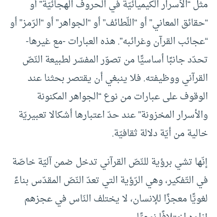
مثل “الأسرار الكيميائيّة في الحروف الهجائيّة” أو
“حقائق المعاني” أو “اللّطائف” أو “الجواهر” أو “الرّمز” أو
“عجائب القرآن وغرائبه”. هذه العبارات -مع غيرها-
تحدّد جانبًا أساسيًّا من تصوّر المفسّر لطبيعة النّصّ
القرآني ووظيفته. فلا ينبغي أن يقتصر بحثنا عند
الوقوف على عبارات من نوع “الجواهر المكنونة
والأسرار المخزونة” عند حدّ اعتبارها أشكالا تعبيريّة
خالية من أيّة دلالة ثقافيّة.
إنّها تشي برؤية للنّصّ القرآني تدخل ضمن آليّة خاصّة
في التّفكير، وهي الرّؤية التي تعدّ النّصّ المقدّس بناءً
لغويًّا معجزًا للإنسان، لا يختلف النّاس في عجزهم