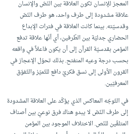
المعجز للإنسان تكون العلاقة بين النّصّ والإنسان
علاقة مشدودة إلى طرف واحد، هو طرف النّصّ
وقدسيّته. بينما كانت العلاقة في فترات الإبداع
الحضاري جدليّة بين الطّرفين، أي أنّها علاقة تدفع
المؤمن بقدسيّة القرآن إلى أن يكون فاعلاً في واقعه
بحسب درجة وعيه المنفتح. بذلك تحوّل الإعجاز في
القرون الأولى إلى نسق فكريّ دافع للتّميّز والتّفوّق
المعرفيّين.
في التّوجّه المعاكس الذي يؤكّد على العلاقة المشدودة
إلى طرف النّصّ لا يبدو هناك فرق نوعيّ بين أصناف
المتلقّين للنّص. الاختلاف الموجود بين المؤمن