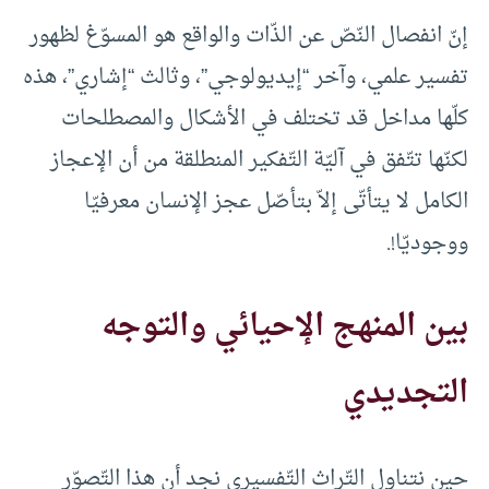
إنّ انفصال النّصّ عن الذّات والواقع هو المسوّغ لظهور
تفسير علمي، وآخر “إيديولوجي”، وثالث “إشاري”، هذه
كلّها مداخل قد تختلف في الأشكال والمصطلحات
لكنّها تتّفق في آليّة التّفكير المنطلقة من أن الإعجاز
الكامل لا يتأتّى إلاّ بتأصّل عجز الإنسان معرفيّا
ووجوديّا!.
بين المنهج الإحيائي والتوجه
التجديدي
حين نتناول التّراث التّفسيري نجد أن هذا التّصوّر