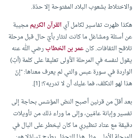
والاختلاط بشعوب البلاد المفتوحة إلا حدّة.
هكذا ظهرت تفاسير لكامل آي
القرآن الكريم
مجيبة
عن أسئلة ومشاغل ما كانت لتثار بأيّ حال قبل مرحلة
تلاقح الثقافات. كان
عمر بن الخطاب
رضي الله عنه
يقول لنفسه في المرحلة الأولى تعليقا على كلمة (أبّ)
الواردة في سورة عبس والتي لم يعرف معناها: “إنّ
هذا لهو التكلف، فما عليك أن لا تدريه؟! [1].
بعد أقلّ من قرنين أصبح النصّ المؤسّس بحاجة إلى
تفسير وإبانة عامّين، وإلى ما وراء ذلك من تأويلات
دقيقة مع عتاد تنظيري ما كان ليخطر على البال في
المرحلة الأولى. مثل هذا التحوّل يطرح تساؤلا هو: