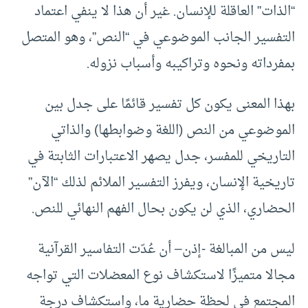
“الذات” العاقلة للإنسان. غير أن هذا لا ينفي اعتماد
التفسير الجانب الموضوعي في “النص”، وهو المتصل
بمفرداته ونحوه وتراكيبه وأسباب نزوله.
بهذا المعنى يكون كل تفسير قائمًا على جدل بين
الموضوعي من النص (اللغة وضوابطها) والذاتي
التاريخي للمفسر، جدل يصهر الاعتبارات الثابتة في
تاريخية الإنسان، ويفرز التفسير الملائم لذلك “الآن”
الحضاري، الذي لن يكون بحال الفهم النهائي للنص.
ليس من المبالغة -إذن– أن عُدّت التفاسير القرآنية
مجالا متميزًا لاستكشاف نوع المعضلات التي تواجه
المجتمع في لحظة حضارية ما، واستكشاف درجة