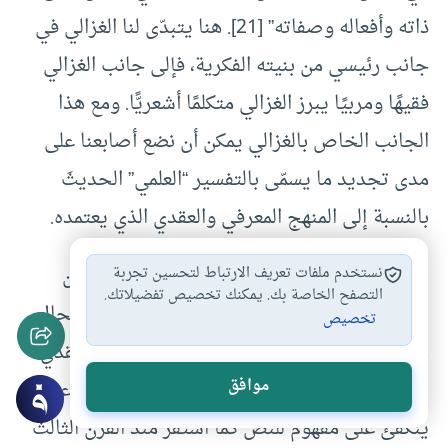
ذاته وأفعاله وصفاته” [21]. هنا يتبدّى لنا الغزالي في
جانب رئيسي من بنيته الفكرية، فإلى جانب الغزالي
فقيهًا ومربيًا يبرز الغزالي متكلمًا أشعريًّا. ومع هذا
الجانب الخاص بالغزالي يمكن أن نضع أصابعنا على
مدى تجديد ما يسمّى بالتفسير “العلمي” الحديثَ
بالنسبة إلى المنهج المعرفي والعقدي الذي يعتمده.
إن حديث الشيخ جوهري –وهو المعاصر لنا– عن
نستخدم ملفات تعريف الارتباط لتحسين تجربة
التصفح الخاصة بك. يمكنك تخصيص تفضيلاتك.
البيولوجيا والجيولوجيا لا ينبغي أن يغيّب عنا بحال
تخصيص
من الأحوال خطّ التواصل مع البناء الفكري والعقدي
موافق
للغزالي والأشعري من قبله. فهو -بوعي أو دون وعي-
ينكفئ على مفهوم للنص كما استقرّ منذ القرن الثالث