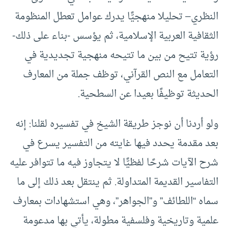
النظري– تحليلا منهجيًّا يدرك عوامل تعطل المنظومة
الثقافية العربية الإسلامية، ثم يؤسس -بناء على ذلك-
رؤية تتيح من بين ما تتيحه منهجية تجديدية في
التعامل مع النص القرآني، توظف جملة من المعارف
الحديثة توظيفًا بعيدا عن السطحية.
ولو أردنا أن نوجز طريقة الشيخ في تفسيره لقلنا: إنه
بعد مقدمة يحدد فيها غايته من التفسير يسرع في
شرح الآيات شرحًا لفظيًّا لا يتجاوز فيه ما تتوافر عليه
التفاسير القديمة المتداولة. ثم ينتقل بعد ذلك إلى ما
سماه “اللطائف” و”الجواهر”، وهي استشهادات بمعارف
علمية وتاريخية وفلسفية مطولة، يأتي بها مدعومة