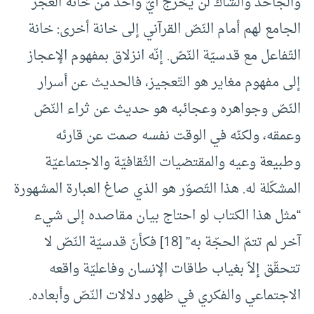
والجاحد والشّاك لن يخرج أيّ واحد من خانة العجز
الجامع لهم أمام النّصّ القرآني إلى خانة أخرى: خانة
التّفاعل مع قدسيّة النّصّ. إنّه انزلاق بمفهوم الإعجاز
إلى مفهوم مغاير هو التّعجيز، فالحديث عن أسرار
النّصّ وجواهره وعجائبه هو حديث عن ثراء النّصّ
وعمقه، ولكنّه في الوقت نفسه صمت عن قارئه
وطبيعة وعيه والمقتضيات الثّقافيّة والاجتماعيّة
المشكّلة له. هذا التّصوّر هو الذي صاغ العبارة المشهورة
“مثل هذا الكتاب لو احتاج بيان مقاصده إلى شيء
آخر لم تتمّ الحجّة به” [18] فكأنّ قدسيّة النّصّ لا
تتحقّق إلاّ بغياب طاقات الإنسان وفاعليّة واقعه
الاجتماعي والفكري في ظهور دلالات النّصّ وأبعاده.