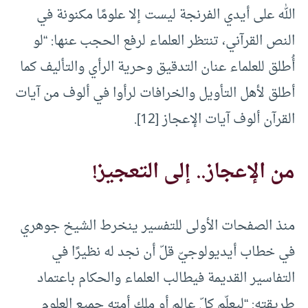
الله على أيدي الفرنجة ليست إلا علومًا مكنونة في
النص القرآني، تنتظر العلماء لرفع الحجب عنها: “لو
أُطلق للعلماء عنان التدقيق وحرية الرأي والتأليف كما
أطلق لأهل التأويل والخرافات لرأوا في ألوف من آيات
القرآن ألوف آيات الإعجاز [12].
من الإعجاز.. إلى التعجيز!
منذ الصفحات الأولى للتفسير ينخرط الشيخ جوهري
في خطاب أيديولوجيّ قلّ أن نجد له نظيرًا في
التفاسير القديمة فيطالب العلماء والحكام باعتماد
طريقته: “ليعلّم كلّ عالم أو ملك أمته جميع العلوم