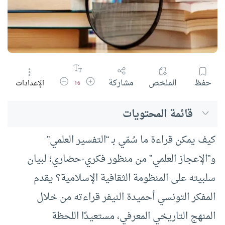
زيادة حجم الخط
تقليل حجم الخط
حفظ
الملخص
مشاركة
الإعدادات
16
قائمة المحتويات
كيف يمكن قراءة ما سُمّي بـ “التفسير العلمي”
و”الإعجاز العلمي” من منظور فكري-حضاري؛ لبيان
سلبيته على المنظومة الثقافية الإسلامية؟ يقدم
المفكر التونسي أحميدة النيفر قراءته من خلال
المنهج التاريخي المعرفي، مستعيدًا اللحظة