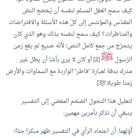
كيف سمح العقل المسلم لنفسه أن يُخضع النصّ
المقدّس والمؤسّس إلى كلّ هذه الأسئلة والافتراضات
والمناظرات؟ كيف سمح لنفسه بذلك وهو الذي كان
يتحرّج من جمع كامل النص؛ لأنّه صنيع لم يقع زمن
ﷺ
الرّسول
[2] أو كان لا يرى بأسًا أن يظل غير
مدرك بدقة لعبارة “فاطر” الواردة مع السماوات والأرض
زمنا طويلا؟[3].
لتعليل هذا التحول الضخم المفضي إلى التفسير
ينبغي أن نذكر بأمرين مهمين:
أوّلهما: أن اعتماد الرأي في التفسير ظهر مبكرا جدّا؛