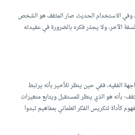
، وفي الاستخدام الحديث صار المثقف هو الشخص
سفة الآخر، ولا يجذر فكره بالضرورة في عقيدته
جهة الفقيه، ففي حين ينظر للأخير بأنه يرتبط
قف- بأنه هو الذي ينظر للمستقبل ويتابع متغيرات
وم كأداة لتكريس الفكر العلماني بمفاهيم تبدوا