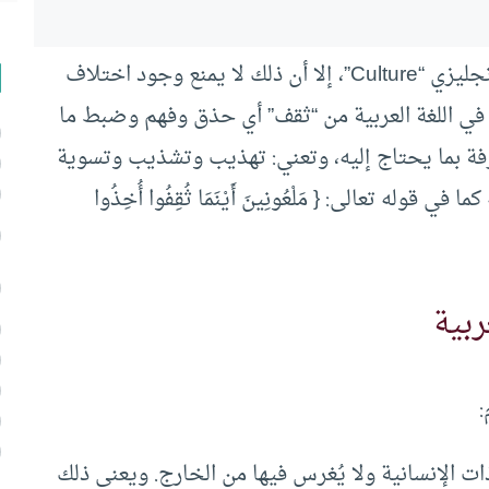
على الرغم من سيادة لفظ الثقافة كمرادف للفظ الإنجليزي “Culture”، إلا أن ذلك لا يمنع وجود اختلاف
ة” في اللغة العربية من “ثقف” أي حذق وفهم وضبط ما
فة بما يحتاج إليه، وتعني: تهذيب وتشذيب وتسوية
له تعالى: { مَلْعُونِينَ أَيْنَمَا ثُقِفُوا أُخِذُوا
:
لذات الإنسانية ولا يُغرس فيها من الخارج. ويعني ذلك