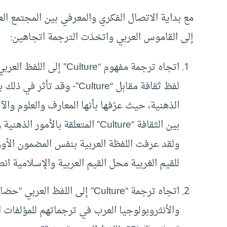
إلى القاموس العربي واتخذت الترجمة اتجاهين:
اتجاه ترجمة مفهوم “Culture” إلى اللفظ العربي “ثقافة”: فكان
لفظ ثقافة مقابل “Culture”- 
الذهنية، حيث عرّفها بأنها المعارف والعلوم والآد
ولقد عرفت اللفظة العربية بنفس المضمون الأور
للقيم الغربية محل القيم العربية والإسلامية انط
اتجاه ترجمة “Culture” إلى الل
والأنثروبولوجيا العرب في ترجماتهم للمؤلفات 