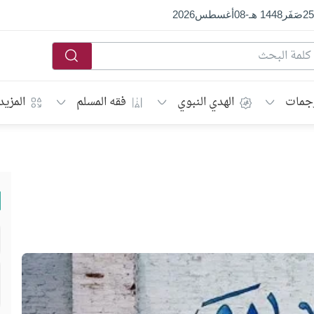
25
صَفَر
1448 هـ
-
08
أغسطس
2026
جمات
الهدي النبوي
فقه المسلم
المزيد