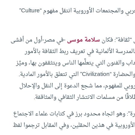
مع بداية الاتصال الفكري والمعرفي بين المجتمع العربي والمجتمعات الأوروبية انتقل مفهوم “Culture”
سلامة موسى
-في مصر-أول من أفشى
وقد تأثر في ذلك بالمدرسة الألمانية في تعريف ربط الثقافة بالأمور
اب والفنون التي يتعلَّمها الناس ويتثقفون بها، وميَّز
بين الثقافة “Culture” المتعلقة بالأمور الذهنية والحضارة “Civilization” التي تتعلق بالأمور المادية.
وبي للمفهوم، مما شجع الدعوة إلى النقل والإحلال
لاقًا من مسلمات الانتشار الثقافي والمثاقفة.
فظ العربي “حضارة”: وهو اتجاه محدود برز في كتابات علماء الاجتماع
الأوروبية في هذين الحقلين، وفي المقابل ترجموا لفظ