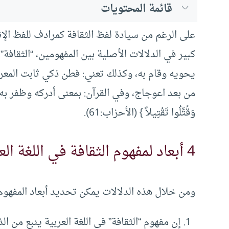
قائمة المحتويات
كبير في الدلالات الأصلية بين المفهومين، “الثقاف
يحويه وقام به، وكذلك تعني: فطن ذكي ثابت المعر
من بعد اعوجاج، وفي القرآن: بمعنى أدركه وظفر به كما في قو
وَقُتِّلُوا تَقْتِيلاً } (الأحزاب:61).
4 أبعاد لمفهوم الثقافة في اللغة العربية
ومن خلال هذه الدلالات يمكن تحديد أبعاد المفهوم
إن مفهوم “الثقافة” في اللغة العربية ينبع من ا