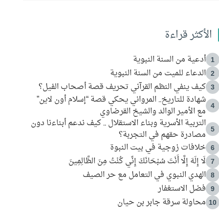
الأكثر قراءة
أدعية من السنة النبوية
1
الدعاء للميت من السنة النبوية
2
كيف ينفي النظم القرآني تحريف قصة أصحاب الفيل؟
3
شهادة للتاريخ.. المرواني يحكي قصة “إسلام أون لاين”
4
مع الأمير الوالد والشيخ القرضاوي
التربية الأسرية وبناء الاستقلال .. كيف ندعم أبناءنا دون
5
مصادرة حقهم في التجربة؟
خلافات زوجية في بيت النبوة
6
لَا إِلَهَ إِلَّا أَنْتَ سُبْحَانَكَ إِنِّي كُنْتُ مِنَ الظَّالِمِينَ
7
الهدي النبوي في التعامل مع حر الصيف
8
فضل الاستغفار
9
محاولة سرقة جابر بن حيان
10