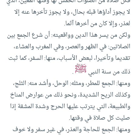
فكل صلاة من الصلوات الخمس لها وقتها المعين، الذي
لا يجوز أداؤها قبله بحال، ولا يجوز تأخرها عنه إلا
لعذر، وإلا كان من أخرها آثما.
ولكن من يسر هذا الدين وواقعيته: أن شرع الجمع بين
الصلاتين: في الظهر والعصر، وفي المغرب والعشاء،
تقديما وتأخيرا، لبعض الأسباب، منها: السفر، كما ثبت
ﷺ
ذلك من سنة النبي
.
ومنها: الجمع للمطر، ومثله: الوحل، وأشد منه: الثلج،
وكذلك الريح الشديدة، ونحو ذلك من عوارض المناخ
والطبيعة، التي يترتب عليها الحرج وشدة المشقة إذا
صليت كل صلاة في وقتها.
ومنها: الجمع للحاجة والعذر، في غير سفر ولا خوف