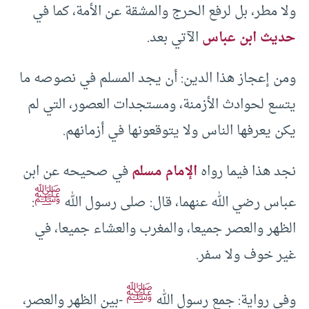
ولا مطر، بل لرفع الحرج والمشقة عن الأمة، كما في
حديث ابن عباس
الآتي بعد.
ومن إعجاز هذا الدين: أن يجد المسلم في نصوصه ما
يتسع لحوادث الأزمنة، ومستجدات العصور، التي لم
يكن يعرفها الناس ولا يتوقعونها في أزمانهم.
نجد هذا فيما رواه
الإمام مسلم
في صحيحه عن ابن
ﷺ
عباس رضي الله عنهما، قال: صلى رسول الله
:
الظهر والعصر جميعا، والمغرب والعشاء جميعا، في
غير خوف ولا سفر.
ﷺ
وفي رواية: جمع رسول الله
-بين الظهر والعصر،