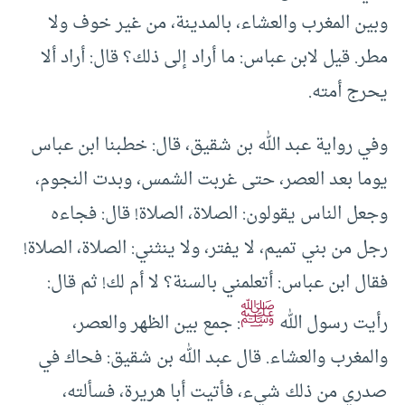
وبين المغرب والعشاء، بالمدينة، من غير خوف ولا
مطر. قيل لابن عباس: ما أراد إلى ذلك؟ قال: أراد ألا
يحرج أمته.
وفي رواية عبد الله بن شقيق، قال: خطبنا ابن عباس
يوما بعد العصر، حتى غربت الشمس، وبدت النجوم،
وجعل الناس يقولون: الصلاة، الصلاة! قال: فجاءه
رجل من بني تميم، لا يفتر، ولا ينثني: الصلاة، الصلاة!
فقال ابن عباس: أتعلمني بالسنة؟ لا أم لك! ثم قال:
ﷺ
رأيت رسول الله
: جمع بين الظهر والعصر،
والمغرب والعشاء. قال عبد الله بن شقيق: فحاك في
صدري من ذلك شيء، فأتيت أبا هريرة، فسألته،