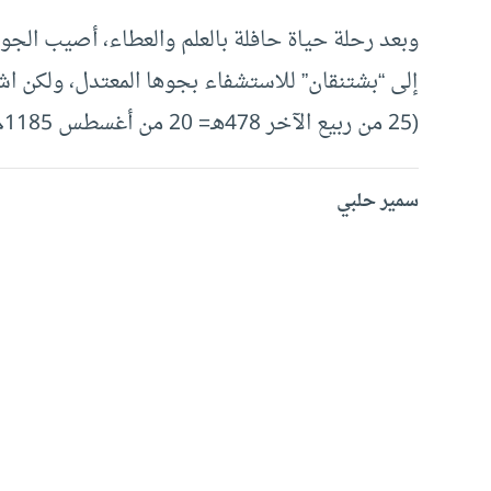
وبعد رحلة حياة حافلة بالعلم والعطاء، أصيب الجو
إلى “بشتنقان” للاستشفاء بجوها المعتدل، ولكن اش
(25 من ربيع الآخر 478هـ= 20 من أغسطس 1185م) عن عمر بلغ تسعا وخمسين عاما.‏‏
سمير حلبي