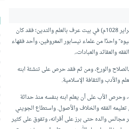
ولد الجويني في (18 من المحرم 419هـ= 12 من فبراير 1028م) في بيت عرف بالعلم والتدين؛ فقد كان
يوه” واحدًا من علماء نيسابور المعروفين، وأحد فقهاء
قه والعقائد والعبادات،.
بالصلاح والورع، ومن ثم فقد حرص على تنشئة ابنه
م والأدب والثقافة الإسلامية.
ت، وحرص الأب على أن يعلم ابنه بنفسه منذ حداثة
في تعليمه الفقه والخلاف والأصول. واستطاع الجويني
مجالس والده حتى برز على أقرانه، وتفوق على كثير