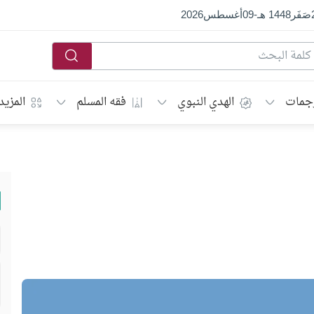
صَفَر
1448 هـ
-
09
أغسطس
2026
جمات
الهدي النبوي
فقه المسلم
المزيد