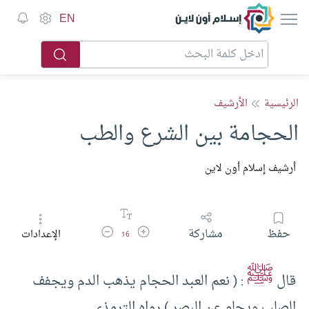
إسلام أون لاين
EN
الرئيسية
الأرشيف
الحجامة بين الشرع والطب
أرشيف إسلام أون لاين
زيادة حجم الخط
تقليل حجم الخط
حفظ
مشاركة
الإعدادات
16
ﷺ
قال
: ( نعم العبد الحجام يذهب الدم ويجفف
الصلب ويجلو عن البصر ) رواه الترمذي