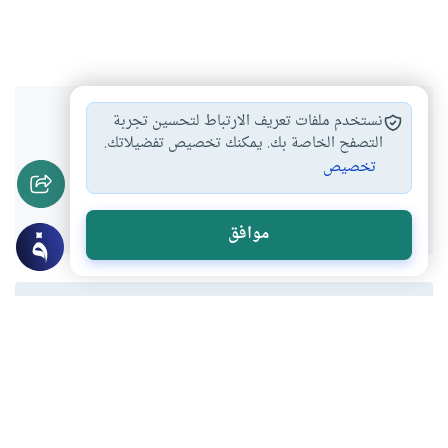
هل انتفعت بهذا المحتوى؟
نستخدم ملفات تعريف الارتباط لتحسين تجربة
التصفح الخاصة بك. يمكنك تخصيص تفضيلاتك.
تخصيص
نعم
لا
موافق
المحتوى والموارد المذكورة لا تعكس بالضرورة وجهة نظر
موقع "إسلام أون لاين".
موضوعات ذات صلة