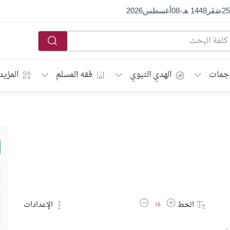
25
صَفَر
1448 هـ
-
08
أغسطس
2026
جمات
الهدي النبوي
فقه المسلم
المزيد
زيادة حجم الخط
تقليل حجم الخط
الخط
الإعدادات
16