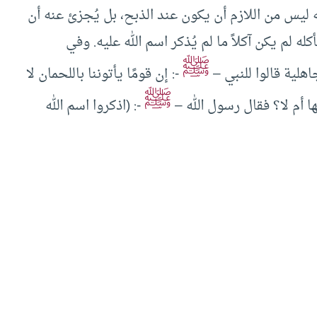
ه ليس من اللازم أن يكون عند الذبح، بل يُجزئ عنه أن
كله لم يكن آكلاً ما لم يُذكر اسم الله عليه. وفي
ﷺ
لية قالوا للنبي –
-: إن قومًا يأتوننا باللحمان لا
ﷺ
ها أم لا؟ فقال رسول الله –
-: (اذكروا اسم الله