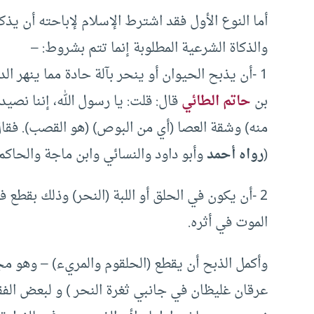
أما النوع الأول فقد اشترط الإسلام لإباحته أن يذ
والذكاة الشرعية المطلوبة إنما تتم بشروط: –
1 -أن يذبح الحيوان أو ينحر بآلة حادة مما ينهر الدم ويفري الأوداج،
بن
حاتم الطائي
قال: قلت: يا رسول الله، إننا نصيد 
منه) وشقة العصا (أي من البوص) (هو القصب). فقال: 
(
رواه أحمد
وأبو داود والنسائي وابن ماجة والحاكم 
2 -أن يكون في الحلق أو اللبة (النحر)
وذلك بقطع في
الموت في أثره.
وأكمل الذبح أن يقطع (الحلقوم والمريء) – وهو مج
عرقان غليظان في جانبي ثغرة النحر ) و لبعض الفقه