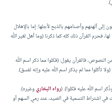
).
ن إلى آلهتهم وأصنامهم بالذبح لأجلها: إما بالإهلال
ا، فحرم القرآن ذلك كله كما ذكرنا (وما أهل لغير الله
من النصوص، فالقرآن يقول: (فكلوا مما ذكر اسم الله
ياته مؤمنين) (الأنعام: 118). ويقول (ولا تأكلوا مما لم يذكر اسم الله عليه وإنه لفسق).
كر اسم الله عليه فكلوا). (
رواه البخاري
وغيره).
في اشتراط التسمية في الصيد، عند رمي السهم أو