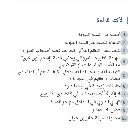
الأكثر قراءة
أدعية من السنة النبوية
1
الدعاء للميت من السنة النبوية
2
كيف ينفي النظم القرآني تحريف قصة أصحاب الفيل؟
3
شهادة للتاريخ.. المرواني يحكي قصة “إسلام أون لاين”
4
مع الأمير الوالد والشيخ القرضاوي
التربية الأسرية وبناء الاستقلال .. كيف ندعم أبناءنا دون
5
مصادرة حقهم في التجربة؟
خلافات زوجية في بيت النبوة
6
لَا إِلَهَ إِلَّا أَنْتَ سُبْحَانَكَ إِنِّي كُنْتُ مِنَ الظَّالِمِينَ
7
الهدي النبوي في التعامل مع حر الصيف
8
فضل الاستغفار
9
محاولة سرقة جابر بن حيان
10