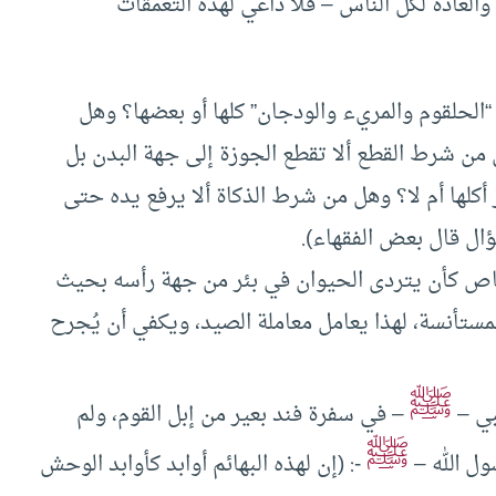
لعادة لكل الناس – فلا داعي لهذه التعمقات
: “الحلقوم والمريء والودجان” كلها أو بعضها؟ وهل
 من شرط القطع ألا تقطع الجوزة إلى جهة البدن بل
كلها أم لا؟ وهل من شرط الذكاة ألا يرفع يده حتى
ال قال بعض الفقهاء).
اص كأن يتردى الحيوان في بئر من جهة رأسه بحيث
المستأنسة، لهذا يعامل معاملة الصيد، ويكفي أن يُجرح
ﷺ
بي –
– في سفرة فند بعير من إبل القوم، ولم
ﷺ
ل الله –
-: (إن لهذه البهائم أوابد كأوابد الوحش