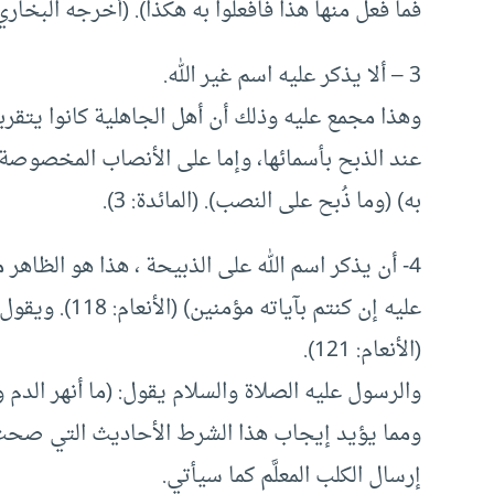
فما فعل منها هذا فافعلوا به هكذا). (أخرجه البخاري
3 – ألا يذكر عليه اسم غير الله.
وهذا مجمع عليه وذلك أن أهل الجاهلية كانوا يتقربو
عند الذبح بأسمائها، وإما على الأنصاب المخصوصة له
به) (وما ذُبح على النصب). (المائدة: 3).
4- أن يذكر اسم الله على الذبيحة
، هذا هو الظاهر 
عليه إن كنتم بآ
(الأنعام: 121).
والرسول عليه الصلاة والسلام يقول: (ما أنهر الدم وذُ
ومما يؤيد إيجاب هذا الشرط الأحاديث التي صحت 
إرسال الكلب المعلَّم كما سيأتي.