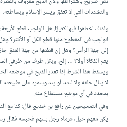
نص صريح باشتراطها ولأن الذبح معروف بالفطرة وا
والتشددات التي لا تتفق ويسر الإسلام وبساطته.
ولذلك اختلفوا فيها كثيرًا. هل الواجب قطع الأربعة
الواجب في المقطوع منها قطع الكل أو الأكثر؟ وهل
إلى جهة الرأس؟ وهل إن قطعها من جهة العنق جاز أ
يتم الذكاة أولا؟ … إلخ. وبكل طرف من طرفي السؤ
ويسقط هذا الشرط إذا تعذر الذبح في موضعه الخ
لا ينال حلقه ولا لبته، أو يند ويتمرد على طبيعته 
بمحدد في أي موضع مستطاع منه.
وفي الصحيحين عن رافع بن خديج قال: كنا مع الن
يكن معهم خيل، فرماه رجل بسهم فحبسه فقال رسو