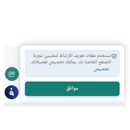
هل انتفعت بهذا المحتوى؟
نستخدم ملفات تعريف الارتباط لتحسين تجربة
التصفح الخاصة بك. يمكنك تخصيص تفضيلاتك.
تخصيص
نعم
لا
موافق
المحتوى والموارد المذكورة لا تعكس بالضرورة وجهة نظر
موقع "إسلام أون لاين".