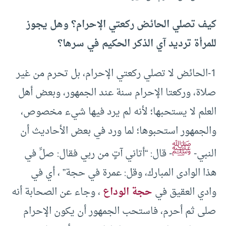
كيف تصلي الحائض ركعتي الإحرام؟ وهل يجوز
للمرأة ترديد آي الذكر الحكيم في سرها؟
1-الحائض لا تصلي ركعتي الإحرام، بل تحرم من غير
صلاة، وركعتا الإحرام سنة عند الجمهور، وبعض أهل
العلم لا يستحبها؛ لأنه لم يرد فيها شيء مخصوص،
والجمهور استحبوها؛ لما ورد في بعض الأحاديث أن
ﷺ
النبي-
- قال: “أتاني آتٍ من ربي فقال: صلِّ في
هذا الوادى المبارك، وقل: عمرة في حجة” ، أي في
وادي العقيق في
حجة الوداع
، وجاء عن الصحابة أنه
صلى ثم أحرم، فاستحب الجمهور أن يكون الإحرام