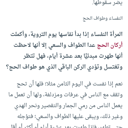
يضر سقوطها.
النفساء وطواف الحج
المرأة النفساء إذا بدأ نفاسها يوم التروية، وأكملت
أركان الحج
عدا الطواف والسعي إلا أنها لاحظت
أنها طهرت مبدئيًّا بعد عشرة أيام، فهل تتظر
وتغتسل وتؤدي الركن الباقي الذي هو طواف الحج؟
نعم إذا نفست في اليوم الثامن مثلا؛ فلها أن تحج
وتقف مع الناس في عرفات ومزدلفة، ولها أن تعمل ما
يعمل الناس من رمي الجمار والتقصير ونحر الهدي
وغير ذلك، ويبقى عليها الطواف والسعي؛ فتؤجله
حتى تطهر، فإذا طهرت بعد عشرة أيام أو أكثر أو أقل