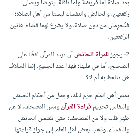
بعد صلاة إما فريضة وإما نافلة: يتوضأ ويصلى
ركعتين، والحائض والنفساء ليستا من أهل الصلاة؛
فتُحرِمان من دون صلاة، ولا يشرع لهما قضاء هاتين
الركعتين.
2- يجوز
للمرأة الحائض
أن تردد القرآن لفظًا على
الصحيح، أما في قلبها؛ فهذا عند الجميع، إنما الخلاف
هل تتلفظ به أم لا؟
بعض أهل العلم حرم ذلك، وجعل من أحكام الحيض
والنفاس تحريم
قراءة القرآن
ومس المصحف، لا عن
ظهر قلب ولا من المصحف؛ حتى تغتسل الحائض
والنفساء. وذهب بعض أهل العلم إلى جواز قراءتها