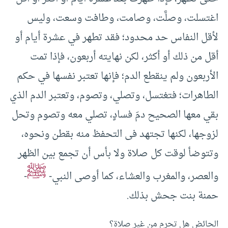
اغتسلت، وصلَّت، وصامت، وطافت وسعت، وليس
لأقل النفاس حد محدود؛ فقد تطهر في عشرة أيام أو
أقل من ذلك أو أكثر، لكن نهايته أربعون، فإذا تمت
الأربعون ولم ينقطع الدم؛ فإنها تعتبر نفسها في حكم
الطاهرات؛ فتغتسل، وتصلي، وتصوم، وتعتبر الدم الذي
بقي معها الصحيح دمَ فسادٍ، تصلي معه وتصوم وتحل
لزوجها، لكنها تجتهد فى التحفظ منه بقطن ونحوه،
وتتوضأ لوقت كل صلاة ولا بأس أن تجمع بين الظهر
ﷺ
والعصر، والمغرب والعشاء، كما أوصى النبي-
-
حمنة بنت جحش بذلك.
الحائض هل تحرم من غير صلاة؟