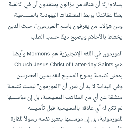
بسلام! إلا أن هناك من يزالون يعتقدون أن في الألفية
بعدًا عقائديًّا يربط المعتقدات اليهودية بالمسيحية،
ومن هؤلاء من يعرفون باسم “المورمون”، حيث الدين
يختلط بالأحلام ويصبح دينًا حسب الطلب!
المورمون في اللغة الإنجليزية هم Mormons وأيضا
هم: Church Jesus Christ of Latter-day Saints
بمعنى كنيسة يسوع المسيح للقديسين العصريين.
وفي البداية لا بد أن نقرر أن “المورمون” ليست كنيسة
منشقة عن أي من المذاهب المسيحية، بل إن مؤسسها
لم تكن له أي علاقة بالمسيحية قبل تأسيسه
للمورمونية، بل إن مؤسسها يعتبر نفسه رسولاً للقارة