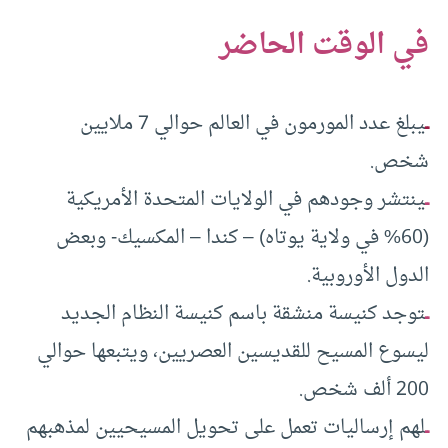
في الوقت الحاضر
ــ
يبلغ عدد المورمون في العالم حوالي 7 ملايين
شخص.
ــ
ينتشر وجودهم في الولايات المتحدة الأمريكية
(60% في ولاية يوتاه) – كندا – المكسيك- وبعض
الدول الأوروبية.
ــ
توجد كنيسة منشقة باسم كنيسة النظام الجديد
ليسوع المسيح للقديسين العصريين، ويتبعها حوالي
200 ألف شخص.
ــ
لهم إرساليات تعمل على تحويل المسيحيين لمذهبهم