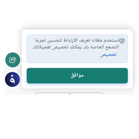
اليهودية
الديانات
المورمون
بالمسيحية
#
#
#
#
نستخدم ملفات تعريف الارتباط لتحسين تجربة
جوزيف سميث
التصفح الخاصة بك. يمكنك تخصيص تفضيلاتك.
#
تخصيص
هل انتفعت بهذا المحتوى؟
موافق
نعم
لا
المحتوى والموارد المذكورة لا تعكس بالضرورة وجهة نظر