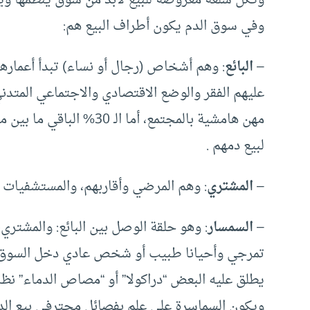
وفي سوق الدم يكون أطراف البيع هم:
–
البائع
مهن هامشية بالمجتمع، أما
لبيع دمهم .
–
المشتري
: وهم المرضي وأقاربهم، والمستشفيات 
–
السمسار
: وهو حلقة الوصل بين البائع: والمشت
تمرجي وأحيانا طبيب أو شخص عادي دخل السوق كب
يطلق عليه البعض “دراكولا” أو “مصاص الدماء” نظر
ويكون السماسرة على علم بفصائل محترفي بيع الد