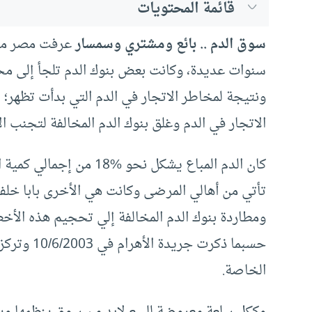
قائمة المحتويات
سوق الدم .. بائع ومشتري وسمسار
عرفت مصر مثله
سنوات عديدة، وكانت بعض بنوك الدم تلجأ إلى محت
الاتجار في الدم وغلق بنوك الدم المخالفة لتجنب ا
كان الدم المباع يشكل نحو 
تأتي من أهالي المرضى وكانت هي الأخرى بابا خلفيا
حسبما ذكرت
الخاصة.‏
وككل سلعة معروضة للبيع لابد من سوق ينظمها ويلز