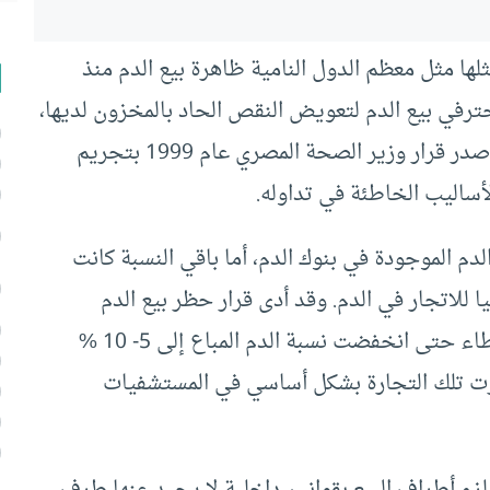
ا مثل معظم الدول النامية ظاهرة بيع الدم منذ
رفي بيع الدم لتعويض النقص الحاد بالمخزون لديها،
ونتيجة لمخاطر الاتجار في الدم التي بدأت تظهر؛ صدر قرار وزير الصحة المصري عام ‏1999‏ بتجريم
لأساليب الخاطئة في تداوله.
‏18%‏ من إجمالي كمية الدم الموجودة في بنوك الدم‏، أما باقي النسبة كانت
 للاتجار في الدم. وقد أدى قرار حظر بيع الدم
ومطاردة بنوك الدم المخالفة إلي تحجيم هذه الأخطاء‏ حتى انخفضت نسبة الدم المباع إلى 5- 10 %
 جريدة الأهرام في 10/6/2003 وتركزت تلك التجارة بشكل أساسي في المستشفيات
م أطراف البيع بقوانين داخلية لا يحيد عنها طرف،