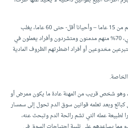
: وهم أشخاص (رجال أو نساء) تبدأ أعمارهم من 15 عاما – وأحيانا أقل- حتى 60 عاما، يغلب
عليهم الفقر والوضع الاقتصادي والاجتماعي المتدني، 70% منهم مدمنون ومتشردون وأفراد يعملون في
 الـ 30% الباقي ما بين متبرعين مخدوعين أو أفراد اضطرتهم الظروف المادية
الخاصة.
ري، وهو شخص قريب من المهنة عادة ما يكون ممرض أو
ائع وبعد تعلمه قوانين سوق الدم تحول إلى سمسار
ا لطبيعة عمله التي تشم رائحة الدم وتبحث عنه،
م مما يساعدهم على تلبية احتياجات السوق في