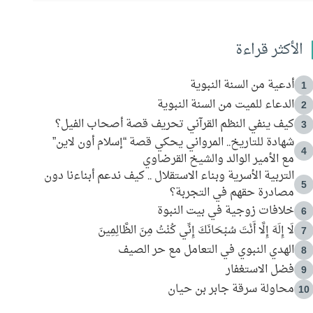
الأكثر قراءة
أدعية من السنة النبوية
1
الدعاء للميت من السنة النبوية
2
كيف ينفي النظم القرآني تحريف قصة أصحاب الفيل؟
3
شهادة للتاريخ.. المرواني يحكي قصة “إسلام أون لاين”
4
مع الأمير الوالد والشيخ القرضاوي
التربية الأسرية وبناء الاستقلال .. كيف ندعم أبناءنا دون
5
مصادرة حقهم في التجربة؟
خلافات زوجية في بيت النبوة
6
لَا إِلَهَ إِلَّا أَنْتَ سُبْحَانَكَ إِنِّي كُنْتُ مِنَ الظَّالِمِينَ
7
الهدي النبوي في التعامل مع حر الصيف
8
فضل الاستغفار
9
محاولة سرقة جابر بن حيان
10