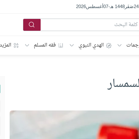
24
صَفَر
1448 هـ
-
07
أغسطس
2026
جمات
الهدي النبوي
فقه المسلم
المزيد
السمسار