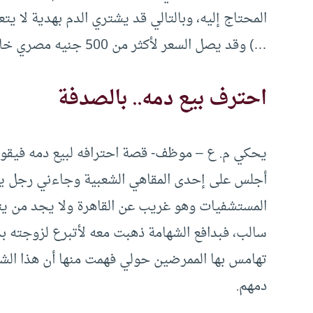
المحتاج إليه، وبالتالي قد يشتري الدم بهدية لا
…) وقد يصل السعر لأكثر من 500 جنيه مصري خاصة لمشتقات الدم مثل الصفائح الدموية.
احترف بيع دمه.. بالصدفة
يحكي م. ع – موظف- قصة احترافه لبيع دمه فيقو
أجلس على إحدى المقاهي الشعبية وجاءني رجل ي
سالب، فبدافع الشهامة ذهبت معه لأتبرع لزوجته ب
تهامس بها الممرضين حولي فهمت منها أن هذا ال
دمهم.