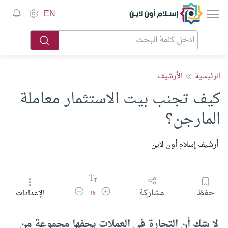
إسلام أون لاين
EN
الرئيسية
الأرشيف
كيف تجنب بيت الاستثمار معاملة
المارجن؟
أرشيف إسلام أون لاين
زيادة حجم الخط
تقليل حجم الخط
حفظ
مشاركة
الإعدادات
16
لا شك أن التجارة في العملات يحفها مجموعة من