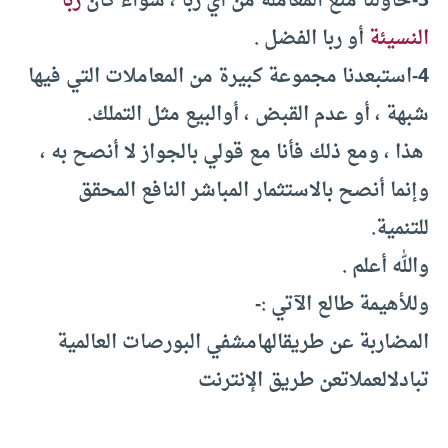
3-حاولنا منع المعاملة من أي ربا ، سواء كان
ربا
النسيئة
أو ربا الفضل
.
4-استبعدنا مجموعة كبيرة من المعاملات التي فيها
شبهة ، أو عدم القبض ، أوالبيع مثل التملك
.
هذا ، ومع ذلك فأنا مع قولي بالجواز لا أنصح به ،
وإنما أنصح بالاستثمار المباشر النافع المحقق
للتنمية
.
والله أعلم .
وللأهيمة طالع الآتي :-
المضاربة عن طريقالهامشفي البورصات العالمية
تبادلالعملاتعن طريق الإنترنت