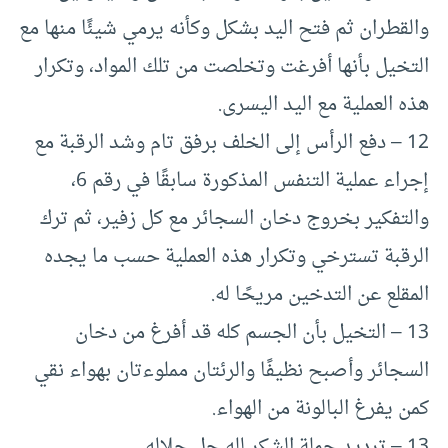
والقطران ثم فتح اليد بشكل وكأنه يرمي شيئًا منها مع
التخيل بأنها أفرغت وتخلصت من تلك المواد، وتكرار
هذه العملية مع اليد اليسرى.
12 – دفع الرأس إلى الخلف برفق تام وشد الرقبة مع
إجراء عملية التنفس المذكورة سابقًا في رقم 6،
والتفكير بخروج دخان السجائر مع كل زفير، ثم ترك
الرقبة تسترخي وتكرار هذه العملية حسب ما يجده
المقلع عن التدخين مريحًا له.
13 – التخيل بأن الجسم كله قد أفرغ من دخان
السجائر وأصبح نظيفًا والرئتان مملوءتان بهواء نقي
كمن يفرغ البالونة من الهواء.
13 – ترديد جملة الشكر لله جل جلاله.