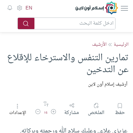
إسلام أون لاين
EN
الرئيسية
الأرشيف
تمارين التنفس والاسترخاء للإقلاع
عن التدخين
أرشيف إسلام أون لاين
زيادة حجم الخط
تقليل حجم الخط
حفظ
الملخص
مشاركة
الإعدادات
16
عزيزي علاء.. وعليك سلام الله ورحمته وبركاته.