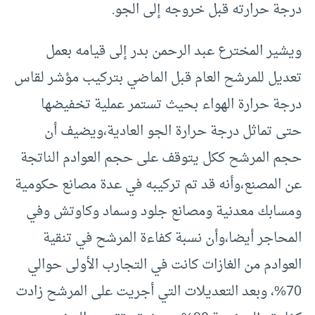
درجة حرارته قبل خروجه إلى الجو.
ويشير المخترع عبد الرحمن بدر إلى قيامه بعمل
تعديل للمرشح العام قبل الماضي بتركيب مؤشر لقاس
درجة حرارة الهواء بحيث تستمر عملية تخفيضها
حتى تماثل درجة حرارة الجو العادية،ويضيف أن
حجم المرشح ككل يتوقف على حجم العوادم الناتجة
عن المصنع،وأنه قد تم تركيبه في عدة مصانع حكومية
ومسابك معدنية ومصانع جلود وسماد وكاوتش وفي
المحاجر أيضا،وأن نسبة كفاءة المرشح في تنقية
العوادم من الغازات كانت في التجارب الأولى حوالي
70%، وبعد التعديلات التي أجريت على المرشح زادت