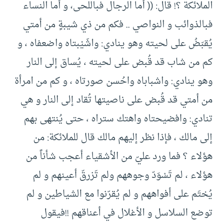
الملائكة ؟! قال: (( أما الرجال فباللحى، و أما النساء
فبالذوائب و النواصي .. فكم من ذي شيبةٍ من أمتي
يُقبَضُ على لحيته وهو ينادي: واشَيْبتاه واضعفاه ، و
كم من شاب قد قُبض على لحيته ، يُساق إلى النار
وهو ينادي: واشباباه واحُسن صورتاه ، و كم من امرأة
من أمتي قد قُبض على ناصيتها تُقاد إلى النار و هي
تنادي: وافضيحتاه واهتك ستراه ، حتى يُنتهى بهم
إلى مالك ، فإذا نظر إليهم مالك قال للملائكة: من
هؤلاء ؟ فما ورد عليّ من الأشقياء أعجب شأناً من
هؤلاء ، لم تَسْوَدّ وجوههم ولم تَزرقّ أعينهم و لم
يُختَم على أفواههم و لم يُقرّنوا مع الشياطين و لم
توضع السلاسل و الأغلال في أعناقهم !!فيقول