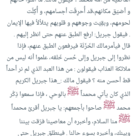
العاصية من أمة محمد ؟ فيقول مالك: ما أسوأ حالهم
و أضيَق مكانهم،قد أُحرِقَت أجسامهم، و أُكِلَت
لحومهم، وبقِيَت وجوههم و قلوبهم يتلألأ فيها الإيمان
. فيقول جبريل: ارفع الطبق عنهم حتى انظر إليهم .
قال فيأمرمالك الخَزَنَة فيرفعون الطبق عنهم، فإذا
نظروا إلى جبريل وإلى حُسن خَلقه، علموا أنه ليس من
ملائكة العذاب فيقولون : من هذا العبد الذي لم نر أحداً
قط أحسن منه ؟ فيقول مالك :_هذا جبريل الكريم
ﷺ
الذي كان يأتي محمداً
بالوحي ، فإذا سمعوا ذِكْر
ﷺ
محمد
صاحوا بأجمعهم: يا جبريل أقرئ محمداً
ﷺ
منا السلام، وأخبره أن معاصينا فرّقت بيننا
وبينك، وأخبره بسوء حالنا . فينطلق جبريل حتى