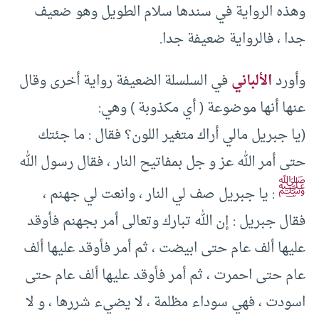
وهذه الرواية في سندها سلام الطويل وهو ضعيف
جدا ، فالرواية ضعيفة جدا.
وأورد
الألباني
في السلسلة الضعيفة رواية أخرى وقال
عنها أنها موضوعة ( أي مكذوبة ) وهي:
(يا جبريل مالي أراك متغير اللون؟ فقال : ما جئتك
حتى أمر الله عز و جل بمفاتيح النار ، فقال رسول الله
ﷺ
: يا جبريل صف لي النار ، وانعت لي جهنم ،
فقال جبريل : إن الله تبارك وتعالى أمر بجهنم فأوقد
عليها ألف عام حتى ابيضت ، ثم أمر فأوقد عليها ألف
عام حتى احمرت ، ثم أمر فأوقد عليها ألف عام حتى
اسودت ، فهي سوداء مظلمة ، لا يضيء شررها ، و لا