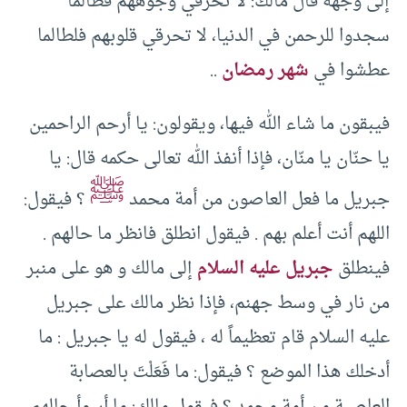
إلى وجهه قال مالك: لا تحرقي وجوههم فطالما
سجدوا للرحمن في الدنيا، لا تحرقي قلوبهم فلطالما
عطشوا في
شهر رمضان
..
فيبقون ما شاء الله فيها، ويقولون: يا أرحم الراحمين
يا حنّان يا منّان، فإذا أنفذ الله تعالى حكمه قال: يا
ﷺ
جبريل ما فعل العاصون من أمة محمد
؟ فيقول:
اللهم أنت أعلم بهم . فيقول انطلق فانظر ما حالهم .
فينطلق
جبريل عليه السلام
إلى مالك و هو على منبر
من نار في وسط جهنم، فإذا نظر مالك على جبريل
عليه السلام قام تعظيماً له ، فيقول له يا جبريل : ما
أدخلك هذا الموضع ؟ فيقول: ما فَعَلْتَ بالعصابة