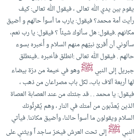
يقوم بين يدي الله تعالى ، فيقول الله تعالى: كيف
رأيت أمة محمد؟ فيقول: يارب ما أسوأ حالهم و أضيق
مكانهم .فيقول: هل سألوك شيئاً ؟ فيقول: يا رب نعم،
سألوني أن أُقرئ نبيّهم منهم السلام و أُخبره بسوء
حالهم . فيقول الله تعالى :انطلق فأخبره ..فينطلق
ﷺ
جبريل إلى النبي
وهو في خيمة من درّة بيضاء
لها أربعة آلاف باب، لكل باب مصراعان من ذهب ،
فيقول: يا محمد . . قد جئتك من عند العصابة العصاة
الذين يُعذّبون من أمتك في النار ، وهم يُقرِئُونك
السلام ويقولون ما أسوأ حالنا، وأضيق مكاننا. فيأتي
ﷺ
النبي
إلى تحت العرش فيخرّ ساجد اً ويثني على