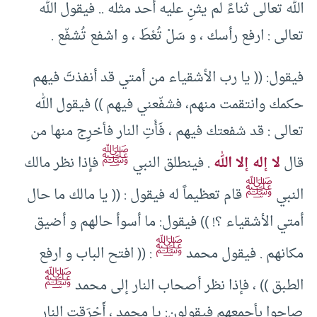
الله تعالى ثناءً لم يثنِ عليه أحد مثله .. فيقول الله
تعالى : ارفع رأسك ، و سَلْ تُعْطَ ، و اشفع تُشفّع .
فيقول: (( يا رب الأشقياء من أمتي قد أنفذتَ فيهم
حكمك وانتقمت منهم، فشفّعني فيهم )) فيقول الله
تعالى : قد شفعتك فيهم ، فَأْتِ النار فأخرِج منها من
ﷺ
قال
لا إله إلا الله
. فينطلق النبي
فإذا نظر مالك
ﷺ
النبي
قام تعظيماً له فيقول : (( يا مالك ما حال
أمتي الأشقياء ؟! )) فيقول: ما أسوأ حالهم و أضيق
ﷺ
مكانهم . فيقول محمد
: (( افتح الباب و ارفع
ﷺ
الطبق )) ، فإذا نظر أصحاب النار إلى محمد
صاحوا بأجمعهم فيقولون: يا محمد ، أَحْرَقت النار