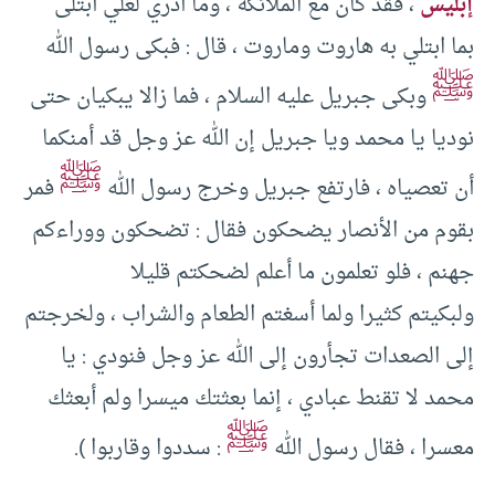
إبليس
، فقد كان مع الملائكة ، وما أدري لعلي أبتلى
بما ابتلي به هاروت وماروت ، قال : فبكى رسول الله
ﷺ
وبكى جبريل عليه السلام ، فما زالا يبكيان حتى
نوديا يا محمد ويا جبريل إن الله عز وجل قد أمنكما
ﷺ
أن تعصياه ، فارتفع جبريل وخرج رسول الله
فمر
بقوم من الأنصار يضحكون فقال : تضحكون ووراءكم
جهنم ، فلو تعلمون ما أعلم لضحكتم قليلا
ولبكيتم كثيرا ولما أسغتم الطعام والشراب ، ولخرجتم
إلى الصعدات تجأرون إلى الله عز وجل فنودي : يا
محمد لا تقنط عبادي ، إنما بعثتك ميسرا ولم أبعثك
ﷺ
معسرا ، فقال رسول الله
: سددوا وقاربوا ).