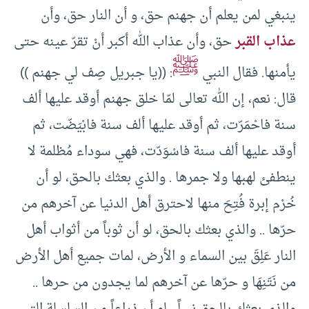
ينبغي لمن يعلم أن جهنم حق، و أن النار حق، وأن
عذاب القبر
حق، وأن عذاب الله أكبر أنْ تقرّ عينه حتى
ﷺ
يأمنها. فقال النبي
: ((يا جبريل صِف لي جهنم ))
قال: نعم، إن الله تعالى لمّا خلق جهنم أوقد عليها ألف
سنة فاحْمَرّت، ثم أوقد عليها ألف سنة فابْيَضّت، ثم
أوقد عليها ألف سنة فاسْوَدّت، فهي سوداء مُظلمة لا
ينطفئ لهبها ولا جمرها . والذي بعثك بالحق، لو أن
خُرْم إبرة فُتِحَ منها لاحترق أهل الدنيا عن آخرهم من
حرّها .. والذي بعثك بالحق، لو أن ثوباً من أثواب أهل
النار عَلِقَ بين السماء و الأرض، لمات جميع أهل الأرض
من نَتَنِهَا و حرّها عن آخرهم لما يجدون من حرها ..