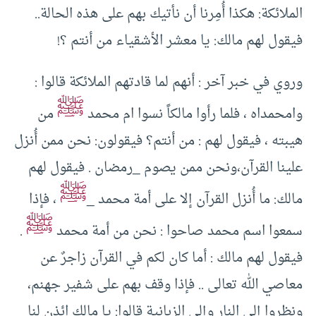
الملائكة: هكذا أُمِرنا أن نأتيك بهم على هذه الحالة..
فيقول لهم مالك: يا معشر الأشقياء من أنتم ؟!
وروي في خبر آخر : أنهم لما قادتهم الملائكة قالوا :
ﷺ
وامحمداه ، فلما رأوا مالكاً نسوا ام محمد
من
هيبته ، فيقول لهم : من أنتم؟ فيقولون: نحن ممن أُنزل
علينا القرآن،ونحن ممن يصوم _رمضان . فيقول لهم
ﷺ
مالك: ما أُنزل القرآن إلا على أمة محمد _
، فإذا
ﷺ
سمعوا اسم محمد صاحوا : نحن من أمة محمد
.
فيقول لهم مالك : أما كان لكم في القرآن زاجرٌ عن
معاصي الله تعالى .. فإذا وقف بهم على شفير جهنم،
ونظروا إلى النار وإلى الزبانية قالوا: يا مالك ائذن لنا