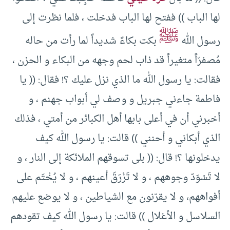
لها الباب )) ففتح لها الباب فدخلت ، فلما نظرت إلى
ﷺ
رسول الله
بكت بكاءً شديداً لما رأت من حاله
مُصفرّاً متغيراً قد ذاب لحم وجهه من البكاء و الحزن ،
فقالت: يا رسول الله ما الذي نزل عليك ؟! فقال: (( يا
فاطمة جاءني جبريل و وصف لي أبواب جهنم ، و
أخبرني أن في أعلى بابها أهل الكبائر من أمتي ، فذلك
الذي أبكاني و أحنني )) قالت: يا رسول الله كيف
يدخلونها ؟! قال: (( بلى تسوقهم الملائكة إلى النار ، و
لا تَسْوَدّ وجوههم ، و لا تَزْرَقّ أعينهم ، و لا يُخْتَم على
أفواههم، و لا يقرّنون مع الشياطين ، و لا يوضع عليهم
السلاسل و الأغلال )) قالت: يا رسول الله كيف تقودهم