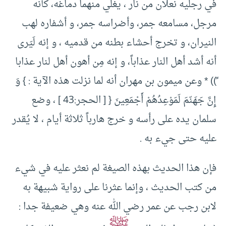
في رجليه نعلان من نار ، يغلي منهما دماغه، كأنه
مرجل، مسامعه جمر، وأضراسه جمر، و أشفاره لهب
النيران، و تخرج أحشاء بطنه من قدميه ، و إنه لَيَرى
أنه أشد أهل النار عذاباً، و إنه مِن أهون أهل لنار عذابا
ً)) * وعن ميمون بن مهران أنه لما نزلت هذه الآية : } وَ
إِنَّ جَهَنّمَ لَمَوْعِدُهُمْ أَجْمَعِينَ { [ الحجر:43 ] ، وضع
سلمان يده على رأسه و خرج هارباً ثلاثة أيام ، لا يُقدر
عليه حتى جيء به .
فإن هذا الحديث بهذه الصيغة لم نعثر عليه في شيء
من كتب الحديث ، وإنما عثرنا على رواية شبيهة به
لابن رجب عن عمر رضي الله عنه وهي ضعيفة جدا :