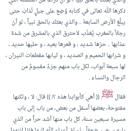
والذي بعثك بالحق نبياً ، لو أن ذراعاً من السلسلة التي
ذكرها الله تعالى في كتابه وُضِع على جبلٍ لَذابَ حتى
يبلُغ الأرض السابعة .. والذي بعثك بالحق نبياً ، لو أنّ
رجلاً بالمغرب يُعَذّب لاحترق الذي بالمشرق من شدة
عذابها .. حرّها شديد ، و قعرها بعيد ، و حليها حديد ،
و شرابها الحميم و الصديد ، و ثيابها مقطعات النيران ،
لها سبعة أبواب، لكل باب منهم جزءٌ مقسومٌ من
الرجال والنساء .
ﷺ
فقال
: (( أهي كأبوابنا هذه ؟! )) قال: لا ، ولكنها
مفتوحة، بعضها أسفل من بعض، من باب إلى باب
مسيرة سبعين سنة، كل باب منها أشد حراً من الذي
يليه سبعين ضعفاً ، يُساق أعداء الله إليها فإذا انتهوا