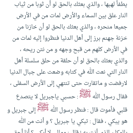
يطفأ لهبها ، والذي بعثك بالحق لو أن ثوبا من ثياب
النار علق بين السماء والأرض لمات من في الأرض
جميعا منحره ، والذي بعثك بالحق لو أن خازنا من
خزنة جهنم برز إلى أهل الدنيا فنظروا إليه لمات من
في الأرض كلهم من قبح وجهه و من نتن ريحه ،
والذي بعثك بالحق لو أن حلقة من حلق سلسلة أهل
النار التي نعت الله في كتابه وضعت على جبال الدنيا
لارفضت و ماتقارت حتى تنتهي إلى الأرض السفلى ،
ﷺ
فقال رسول الله
: حسبي ياجبريل لا يتصدع
ﷺ
قلبي فأموت قال : فنظر رسول الله
إلى جبريل و
هو يبكي ، فقال : تبكي يا جبريل ؟ و أنت من الله
بالمكان الذي أنت به ! قال : ومالي لا أبكي ؟ أنا أحق