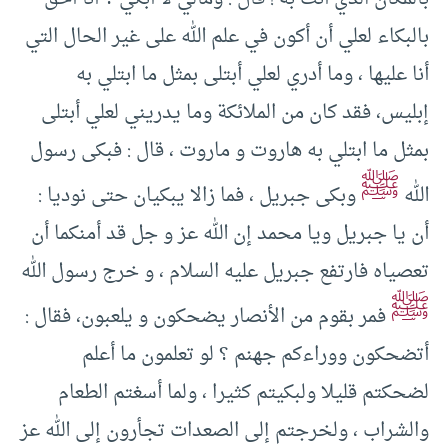
بالبكاء لعلي أن أكون في علم الله على غير الحال التي
أنا عليها ، وما أدري لعلي أبتلى بمثل ما ابتلي به
إبليس، فقد كان من الملائكة وما يدريني لعلي أبتلى
بمثل ما ابتلي به هاروت و ماروت ، قال : فبكى رسول
ﷺ
الله
وبكى جبريل ، فما زالا يبكيان حتى نوديا :
أن يا جبريل ويا محمد إن الله عز و جل قد أمنكما أن
تعصياه فارتفع جبريل عليه السلام ، و خرج رسول الله
ﷺ
فمر بقوم من الأنصار يضحكون و يلعبون، فقال :
أتضحكون ووراءكم جهنم ؟ لو تعلمون ما أعلم
لضحكتم قليلا ولبكيتم كثيرا ، ولما أسغتم الطعام
والشراب ، ولخرجتم إلى الصعدات تجأرون إلى الله عز