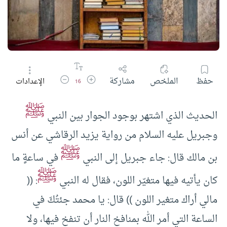
زيادة حجم الخط
تقليل حجم الخط
حفظ
الملخص
مشاركة
الإعدادات
16
ﷺ
الحديث الذي اشتهر بوجود الجوار بين النبي
وجبريل عليه السلام من رواية يزيد الرقاشي عن أنس
ﷺ
بن مالك قال: جاء جبريل إلى النبي
في ساعةٍ ما
ﷺ
كان يأتيه فيها متغيّر اللون، فقال له النبي
: ((
مالي أراك متغير اللون )) قال: يا محمد جئتُكَ في
الساعة التي أمر الله بمنافخ النار أن تنفخ فيها، ولا