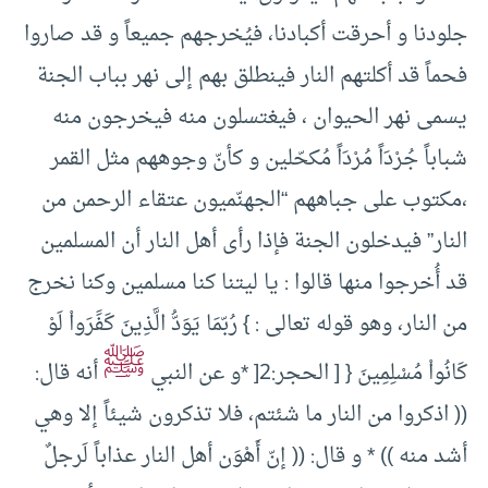
جلودنا و أحرقت أكبادنا، فيُخرجهم جميعاً و قد صاروا
فحماً قد أكلتهم النار فينطلق بهم إلى نهر بباب الجنة
يسمى نهر الحيوان ، فيغتسلون منه فيخرجون منه
شباباً جُرْدَاً مُرْدَاً مُكحّلين و كأنّ وجوههم مثل القمر
،مكتوب على جباههم “الجهنّميون عتقاء الرحمن من
النار” فيدخلون الجنة فإذا رأى أهل النار أن المسلمين
قد أُخرجوا منها قالوا : يا ليتنا كنا مسلمين وكنا نخرج
من النار، وهو قوله تعالى : } رُبّمَا يَوَدُّ الَّذِينَ كَفََرَواْ لَوْ
ﷺ
كَانُواْ مُسْلِمِينَ { [ الحجر:2[ *و عن النبي
أنه قال:
(( اذكروا من النار ما شئتم، فلا تذكرون شيئاً إلا وهي
أشد منه )) * و قال: (( إنّ أَهْوَن أهل النار عذاباً لَرجلٌ