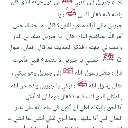
ﷺ
(جاء جبريل إلى النبي
في غير حينه الذي كان
ﷺ
يأتيه فيه فقال النبي
: يا
جبريل مالي أراك متغير اللون؟ قال : ما جئتك حتى
أمر الله بمنافيخ النار ، قال : يا جبريل صف لي النار
وانعت لي جهنم ، فذكر الحديث ثم قال : فقال رسول
ﷺ
الله
: حسبي يا جبريل لا ينصدع قلبي فأموت
ﷺ
قال : فنظر رسول الله
إلى جبريل وهو يبكي ،
ﷺ
فقال رسول الله
: تبكي يا جبريل وأنت من الله
بالمكان الذي أنت فيه ؟ فقال : وما لي لا أبكي ،
أنا أحق بالبكاء لعلي أن أكون في علم الله على غير
الحال التي أنا عليها ، وما أدري لعلي أبتلى بما ابتلي به