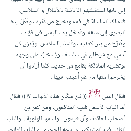
إلى بابها استقبلتهم الزبانية بالأغلال و السلاسل،
فتسلك السلسلة في فمه وتخرج من دُبُرِه ، وتُغَلّ يده
اليسرى إلى عنقه، وتُدخَل يده اليمنى في فؤاده،
وتُنزَع من بين كتفيه ، وتُشدّ بالسلاسل، ويُقرّن كل
آدمي مع شيطان في سلسلة ، ويُسحَبُ على وجهه
،وتضربه الملائكة بقامع من حديد، كلما أرادوا أن
يخرجوا منها من غم أُعيدوا فيها .
ﷺ
فقال النبي
: (( مَنْ سكّان هذه الأبواب ؟! )) فقال:
أما الباب الأسفل ففيه المنافقون، ومَن كفر مِن
أصحاب المائدة، وآل فرعون ، واسمها الهاوية .. والباب
الثاني فيه المشركون و اسمه الجحيم ..و الباب الثالث