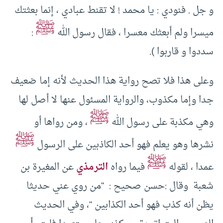
و جل . فنودي : يا محمد ! لا تقنط عبادي ، إنما بعثتك
ﷺ
ميسرا ولم أبعثك معسرا ، فقال رسول الله
:
سددوا و قاربوا ).
وعلى هذا فلا تصح رواية هذا الحديث لأنه إما ضعيف
جدا وإما مكذوب، والرواية المسئول عنها لا أصل لها
ﷺ
وهي مكذبة على رسول الله
، ومن رواها أو
ﷺ
نشرها وهو يعلم فهو أحد الكاذبين على الرسول
ﷺ
عمدا ، لقوله
فيما رواه
الترمذي
عن المغيرة بن
شعبة وقال :حسن صحيح : “من روي عني حديثا
يظن أنه كذب فهو أحد الكذابين “، وفي الحديث