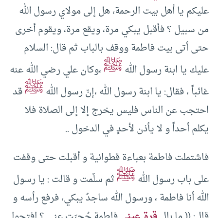
عليكم يا أهل بيت الرحمة، هل إلى مولاي رسول الله
من سبيل ؟ فأقبل يبكي مرة، ويقع مرة، ويقوم أخرى
حتى أتى بيت فاطمة ووقف بالباب ثم قال: السلام
ﷺ
عليك يا ابنة رسول الله
،وكان علي رضي الله عنه
ﷺ
غائباً ، فقال: يا ابنة رسول الله ،إنّ رسول الله
قد
احتجب عن الناس فليس يخرج إلا إلى الصلاة فلا
يكلم أحداً و لا يأذن لأحدٍ في الدخول ..
فاشتملت فاطمة بعباءة قطوانية و أقبلت حتى وقفت
ﷺ
على باب رسول الله
ثم سلّمت و قالت : يا رسول
الله أنا فاطمة ، ورسول الله ساجدٌ يبكي، فرفع رأسه و
قال: (( ما بال
قرة عيني
فاطمة حُجِبَت عني ؟ افتحوا