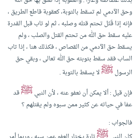
بذلك غضاضة وعاراً . والعقوبة إذا تعلق بها حق الله
وحق الآدمي لم تسقط بالتوبة، كعقوبة قاطع الطريق ،
فإنه إذا قَتَل تحتم قتله وصلبه ، ثم لو تاب قبل القدرة
عليه سقط حق الله من تحتم القتل والصلب ، ولم
يسقط حق الآدمي من القصاص ، فكذلك هنا ، إذا تاب
الساب فقد سقط بتوبته حق الله تعالى ، وبقي حق
ﷺ
الرسول
لا يسقط بالتوبة .
ﷺ
فإن قيل : ألا يمكن أن نعفو عنه ، لأن النبي
قد
عفا في حياته عن كثير ممن سبوه ولم يقتلهم ؟
فالجواب :
ﷺ
كان النبي
تارة يختار العفو عمن سبه ، وربما أمر