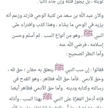
توبته ، بل يجوز قتله وإن جاء تائبا .
وكان عبد الله بن سعد من كتبة الوحي فارتد وزعم أنه
يزيد في الوحي ما يشاء ، وهذا كذب وافتراء على
ﷺ
النبي
، وهو من أنواع السب . ثم أسلم وحسن
إسلامه ، فرضي الله عنه .
وأما النظر الصحيح :
ﷺ
فقالوا : إن سب النبي
يتعلق به حقان ؛ حق لله ،
وحق لآدمي . فأما حق الله فظاهر ، وهو القدح في
رسالته وكتابه ودينه . وأما حق الآدمي فظاهر أيضا
ﷺ
فإنه أدخل المَعَرَّة على النبي
بهذا السب ، وأناله