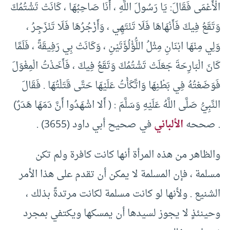
الْأَعْمَى فَقَالَ: يَا رَسُولَ اللَّهِ ، أَنَا صَاحِبُهَا ، كَانَتْ تَشْتُمُكَ
وَتَقَعُ فِيكَ فَأَنْهَاهَا فَلَا تَنْتَهِي ، وَأَزْجُرُهَا فَلَا تَنْزَجِرُ ،
وَلِي مِنْهَا ابْنَانِ مِثْلُ اللُّؤْلُؤَتَيْنِ ، وَكَانَتْ بِي رَفِيقَةً ، فَلَمَّا
كَانَ الْبَارِحَةَ جَعَلَتْ تَشْتُمُكَ وَتَقَعُ فِيكَ ، فَأَخَذْتُ الْمِغْوَلَ
فَوَضَعْتُهُ فِي بَطْنِهَا وَاتَّكَأْتُ عَلَيْهَا حَتَّى قَتَلْتُهَا . فَقَالَ
النَّبِيُّ صَلَّى اللَّهُ عَلَيْهِ وَسَلَّمَ : ( أَلا اشْهَدُوا أَنَّ دَمَهَا هَدَرٌ)
. صححه
الألباني
في صحيح أبي داود (3655) .
والظاهر من هذه المرأة أنها كانت كافرة ولم تكن
مسلمة ، فإن المسلمة لا يمكن أن تقدم على هذا الأمر
الشنيع . ولأنها لو كانت مسلمة لكانت مرتدةً بذلك ،
وحينئذٍ لا يجوز لسيدها أن يمسكها ويكتفي بمجرد