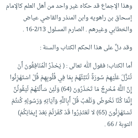
وهذا الإجماع قد حكاه غير واحد من أهل العلم كالإمام
إسحاق بن راهويه وابن المنذر والقاضي عياض
والخطابي وغيرهم . الصارم المسلول 2/13-16 .
وقد دلَّ على هذا الحكم الكتاب والسنة :
أما الكتاب؛ فقول الله تعالى : ( يَحْذَرُ الْمُنَافِقُونَ أَنْ
تُنَزَّلَ عَلَيْهِمْ سُورَةٌ تُنَبِّئُهُمْ بِمَا فِي قُلُوبِهِمْ قُلْ اسْتَهْزِئُوا
إِنَّ اللَّهَ مُخْرِجٌ مَا تَحْذَرُونَ (64) وَلَئِنْ سَأَلْتَهُمْ لَيَقُولُنَّ
إِنَّمَا كُنَّا نَخُوضُ وَنَلْعَبُ قُلْ أَبِاللَّهِ وَآيَاتِهِ وَرَسُولِهِ كُنتُمْ
تَسْتَهْزِئُونَ (65) لا تَعْتَذِرُوا قَدْ كَفَرْتُمْ بَعْدَ إِيمَانِكُمْ)
التوبة / 66 .