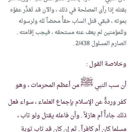
بقتله إذا رأى المصلحة في ذلك ، والآن قد تَعَذَّر عفوُه
بموته ، فبقي قتل الساب حقاًّ محضاً لله ولرسوله
وللمؤمنين لم يعف عنه مستحقه ، فيجب إقامته .
الصارم المسلول 2/438 .
وخلاصة القول :
ﷺ
أن سب النبي
من أعظم المحرمات ، وهو
كفر وردةٌَ عن الإسلام بإجماع العلماء ، سواء فعل
ذلك جاداًّ أم هازلاً . وأن فاعله يقتل ولو تاب ،
مسلما كان أم كافراً . ثم إن كان قد تاب توبة