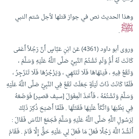
وهذا الحديث نص في جواز قتلها لأجل شتم النبي
ﷺ
.
وروى أبو داود (4361) عَنْ ابْنِ عَبَّاسٍ أَنَّ رَجُلاً أَعْمَى
كَانَتْ لَهُ أُمُّ وَلَدٍ تَشْتُمُ النَّبِيَّ صَلَّى اللَّهُ عَلَيْهِ وَسَلَّمَ ،
وَتَقَعُ فِيهِ ، فَيَنْهَاهَا فَلَا تَنْتَهِي ، وَيَزْجُرُهَا فَلَا تَنْزَجِرُ ،
فَلَمَّا كَانَتْ ذَاتَ لَيْلَةٍ جَعَلَتْ تَقَعُ فِي النَّبِيِّ صَلَّى اللَّهُ عَلَيْهِ
وَسَلَّمَ وَتَشْتُمُهُ ، فَأَخَذَ الْمِغْوَلَ [سيف قصير] فَوَضَعَهُ
فِي بَطْنِهَا وَاتَّكَأَ عَلَيْهَا فَقَتَلَهَا . فَلَمَّا أَصْبَحَ ذُكِرَ ذَلِكَ
لِرَسُولِ اللَّهِ صَلَّى اللَّهُ عَلَيْهِ وَسَلَّمَ فَجَمَعَ النَّاسَ فَقَالَ :
أَنْشُدُ اللَّهَ رَجُلًا فَعَلَ مَا فَعَلَ لِي عَلَيْهِ حَقٌّ إِلَّا قَامَ . فَقَامَ