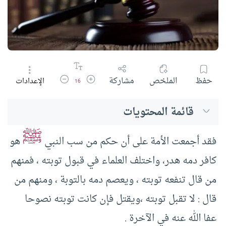
زيادة حجم الخط
تقليل حجم الخط
حفظ
الملخص
مشاركة
الإعدادات
16
قائمة المحتويات
ﷺ
فقد أجمعت الأمة على أن حكم من سب النبي
هو
كافر دمه هدر، واختلف العلماء في قبول توبته ، فمنهم
من قال تنفعه توبته ، ويعصم دمه بالتوبة ، ومنهم من
قال : لا تقبل توبته ،ويقتل فإن كانت توبته نصوحا
عفا الله عنه في الآخرة .