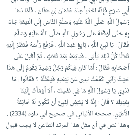
أَبِي سَرْحٍ فَإِنَّهُ اخْتَبَأَ عِنْدَ عُثْمَانَ بْنِ عَفَّانَ ، فَلَمَّا دَعَا
رَسُولُ اللَّهِ صَلَّى اللَّهُ عَلَيْهِ وَسَلَّمَ النَّاسَ إِلَى الْبَيْعَةِ جَاءَ
بِهِ حَتَّى أَوْقَفَهُ عَلَى رَسُولِ اللَّهِ صَلَّى اللَّهُ عَلَيْهِ وَسَلَّمَ
فَقَالَ : يَا نَبِيَّ اللَّهِ ، بَايِعْ عَبْدَ اللَّهِ . فَرَفَعَ رَأْسَهُ فَنَظَرَ إِلَيْهِ
ثَلاثًا كُلُّ ذَلِكَ يَأْبَى ، فَبَايَعَهُ بَعْدَ ثَلاثٍ ، ثُمَّ أَقْبَلَ عَلَى
أَصْحَابِهِ فَقَالَ : أَمَا كَانَ فِيكُمْ رَجُلٌ رَشِيدٌ يَقُومُ إِلَى هَذَا
حَيْثُ رَآنِي كَفَفْتُ يَدِي عَنْ بَيْعَتِهِ فَيَقْتُلُهُ ؟ فَقَالُوا : مَا
نَدْرِي يَا رَسُولَ اللَّهِ مَا فِي نَفْسِكَ ، أَلا أَوْمَأْتَ إِلَيْنَا
بِعَيْنِكَ ؟ قَالَ : إِنَّهُ لا يَنْبَغِي لِنَبِيٍّ أَنْ تَكُونَ لَهُ خَائِنَةُ
الأَعْيُنِ. صححه الألباني في صحيح أبي داود (2334) .
وهذا نص في أن مثل هذا المرتد الطاعن لا يجب قبول