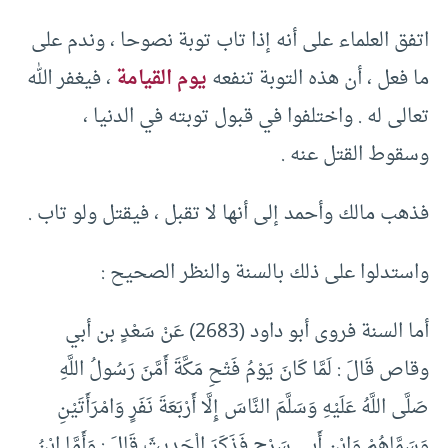
اتفق العلماء على أنه إذا تاب توبة نصوحا ، وندم على
ما فعل ، أن هذه التوبة تنفعه
يوم القيامة
، فيغفر الله
تعالى له . واختلفوا في قبول توبته في الدنيا ،
وسقوط القتل عنه .
فذهب مالك وأحمد إلى أنها لا تقبل ، فيقتل ولو تاب .
واستدلوا على ذلك بالسنة والنظر الصحيح :
أما السنة فروى أبو داود (2683) عَنْ سَعْدٍ بن أبي
وقاص قَالَ : لَمَّا كَانَ يَوْمُ فَتْحِ مَكَّةَ أَمَّنَ رَسُولُ اللَّهِ
صَلَّى اللَّهُ عَلَيْهِ وَسَلَّمَ النَّاسَ إِلَّا أَرْبَعَةَ نَفَرٍ وَامْرَأَتَيْنِ
وَسَمَّاهُمْ وَابْن أَبِي سَرْحٍ فَذَكَرَ الْحَدِيثَ قَالَ : وَأَمَّا ابْنُ