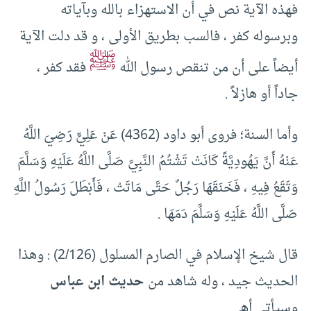
فهذه الآية نص في أن الاستهزاء بالله وبآياته
وبرسوله كفر ، فالسب بطريق الأولى ، و قد دلت الآية
ﷺ
أيضاً على أن من تنقص رسول الله
فقد كفر ،
جاداً أو هازلاً .
وأما السنة؛ فروى أبو داود (4362) عَنْ عَلِيٍّ رَضِيَ اللَّهُ
عَنْهُ أَنَّ يَهُودِيَّةً كَانَتْ تَشْتُمُ النَّبِيَّ صَلَّى اللَّهُ عَلَيْهِ وَسَلَّمَ
وَتَقَعُ فِيهِ ، فَخَنَقَهَا رَجُلٌ حَتَّى مَاتَتْ ، فَأَبْطَلَ رَسُولُ اللَّهِ
صَلَّى اللَّهُ عَلَيْهِ وَسَلَّمَ دَمَهَا .
قال شيخ الإسلام في الصارم المسلول (2/126) : وهذا
الحديث جيد ، وله شاهد من
حديث ابن عباس
وسيأتي أهـ