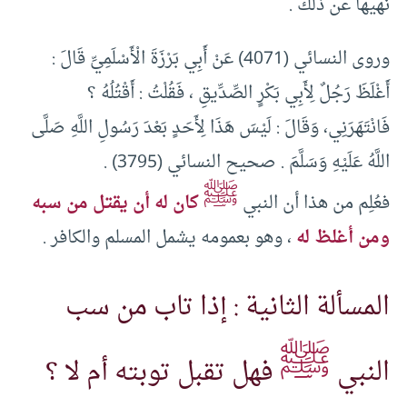
نهيها عن ذلك .
وروى النسائي (4071) عَنْ أَبِي بَرْزَةَ الْأَسْلَمِيِّ قَالَ :
أَغْلَظَ رَجُلٌ لِأَبِي بَكْرٍ الصِّدِّيقِ ، فَقُلْتُ : أَقْتُلُهُ ؟
فَانْتَهَرَنِي، وَقَالَ : لَيْسَ هَذَا لِأَحَدٍ بَعْدَ رَسُولِ اللَّهِ صَلَّى
اللَّهُ عَلَيْهِ وَسَلَّمَ . صحيح النسائي (3795) .
ﷺ
فعُلِم من هذا أن النبي
كان له أن يقتل من سبه
ومن أغلظ له
، وهو بعمومه يشمل المسلم والكافر .
المسألة الثانية : إذا تاب من سب
ﷺ
النبي
فهل تقبل توبته أم لا ؟