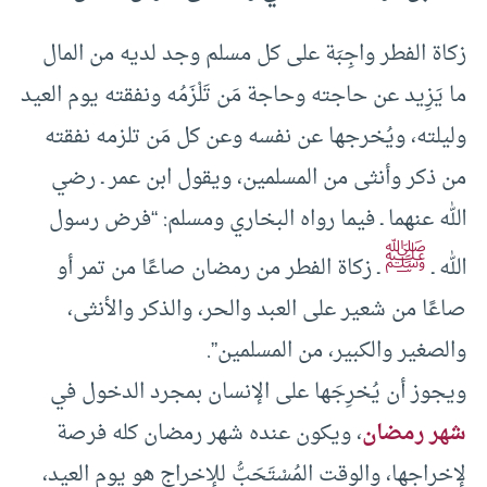
زكاة الفطر واجِبَة على كل مسلم وجد لديه من المال
ما يَزِيد عن حاجته وحاجة مَن تَلْزَمُه ونفقته يوم العيد
وليلته، ويُخرجها عن نفسه وعن كل مَن تلزمه نفقته
من ذكر وأنثى من المسلمين، ويقول ابن عمر ـ رضي
الله عنهما ـ فيما رواه البخاري ومسلم: “فرض رسول
ﷺ
الله ـ
ـ زكاة الفطر من رمضان صاعًا من تمر أو
صاعًا من شعير على العبد والحر، والذكر والأنثى،
والصغير والكبير، من المسلمين”.
ويجوز أن يُخرِجَها على الإنسان بمجرد الدخول في
شهر رمضان
، ويكون عنده شهر رمضان كله فرصة
لإخراجها، والوقت المُسْتَحَبُّ للإخراج هو يوم العيد،