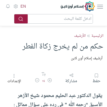
إسلام أون لاين
EN
الرئيسية
الأرشيف
حكم من لم يخرج زكاة الفطر
أرشيف إسلام أون لاين
زيادة حجم الخط
تقليل حجم الخط
حفظ
مشاركة
الإعدادات
16
يقول الدكتور عبد الحليم محمود شيخ الأزهر
الأسبق “رحمه الله ” في رده على سؤال مماثل :