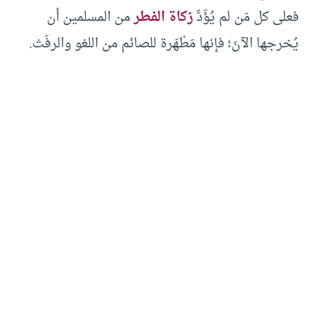
فعلى كل مَن لم يُؤَدِّ
زكاة الفطر
من المسلمين أن
يُخرجها الآنَ؛ فإنها مَطْهَرة للصائم من اللغو والرفَث.