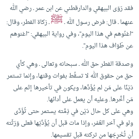
فقد رَوَى البيهقي والدارقطني عن ابن عمر ـ رضي الله
ﷺ
عنهما ـ قال: فرض رسول الله ـ
ـ زكاة الفطر، وقال:
“اغنُوهم في هذا اليوم”، وفي رواية البيهقي: “اغنوهم
عن طَوَاف هذا اليوم”.
وصدقة الفطر حق الله ـ سبحانه وتعالى ـ وهي كأي
حق من حقوق الله لا تسقُط بفوات وقتها، وإنما تستمر
دَيْنًا على مَن لم يُؤَدِّها، ويكون في تأخيرها إثم على
مَن أخَّرها. وعليه أن يعمل على أدائها.
وهي على كل حال دَيْن في ذِمَّته يستمر حتى تُؤَدَّى
ولو في آخر العُمْر، وإذا مات قبل أن يُؤَدِّيَها فعلى وَرَثَته
أن تُخْرِجَها من تركته قبل تقسيمها.