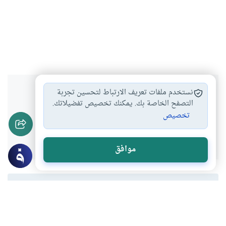
هل انتفعت بهذا المحتوى؟
نستخدم ملفات تعريف الارتباط لتحسين تجربة
التصفح الخاصة بك. يمكنك تخصيص تفضيلاتك.
تخصيص
نعم
لا
موافق
المحتوى والموارد المذكورة لا تعكس بالضرورة وجهة نظر
موقع "إسلام أون لاين".