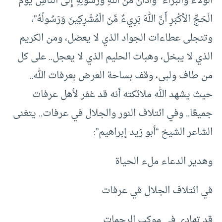
الولاء والبراء “وَأَذَانٌ مِّنَ اللهِ وَرَسُولِهِ إِلَى النَّاسِ يَوْمَ
الْحَجِّ الأكْبَرِ أَنَّ اللهَ بَرِيءٌ مِّنَ الْمُشْرِكِينَ وَرَسُولُهُ”،
وتتجلى عطاءات الجواد الذي لا يعضل، ومن الكريم
الذي لا يبخل، وهبات الحليم الذي لا يعجل.. على كل
من طاف ولبى، وقف بساحة العرض بعرفات الله..
حيث يشهد الله ملائكته أنه قد غفر لأهل عرفات
جميعًا.. وفي ائتلاف النور والجلال في عرفات.. يتغنى
الشاعر الشيخ “أبو زيد إبراهيم”:
وهدير الدعاء ملء الحياة
في ائتلاف الجلال في عرفات
قد تهادى في موكب الرحمات