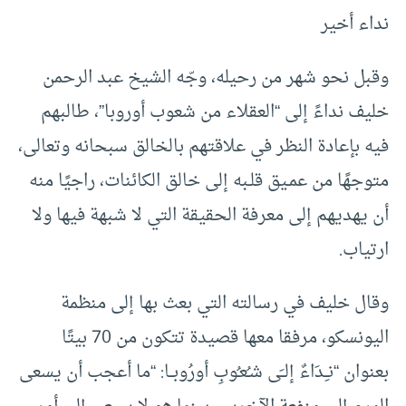
نداء أخير
وقبل نحو شهر من رحيله، وجّه الشيخ عبد الرحمن
خليف نداءً إلى “العقلاء من شعوب أوروبا”، طالبهم
فيه بإعادة النظر في علاقتهم بالخالق سبحانه وتعالى،
متوجهًا من عمـيق قلـبه إلى خالق الكائنات، راجيًا منه
أن يهديهم إلى معرفة الحقيقة التي لا شبهة فيها ولا
ارتياب.
وقال خليف في رسالته التي بعث بها إلى منظمة
اليونسكو، مرفقا معها قصيدة تتكون من 70 بيتًا
بعنوان “نـِـدَاءٌ إلــَى شـُعـُوبِ أورُوبــا: “ما أعجب أن يسعى