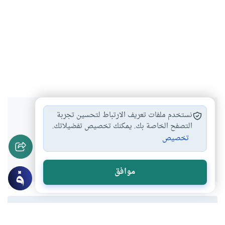
هل انتفعت بهذا المحتوى؟
نستخدم ملفات تعريف الارتباط لتحسين تجربة
التصفح الخاصة بك. يمكنك تخصيص تفضيلاتك.
تخصيص
نعم
لا
موافق
المحتوى والموارد المذكورة لا تعكس بالضرورة وجهة نظر
موقع "إسلام أون لاين".