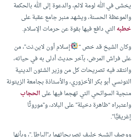
يخشى في الله لومة لائم، والدعوة إلى الله بالحكمة
والموعظة الحسنة، ويشهد منبر جامع عقبة على
خطبه
التي دافع فيها بقوة عن حرمات الإسلام.
وكان الشيخ قد خص “
إسلام أون لاين.نت”، من
على فراش المرض، بآخر حديث أدلى به في حياته،
وانتقد فيه تصريحات كل من وزير الشئون الدينية
التونسي أبو بكر الأخزوري، والأستاذة بجامعة الزيتونة
منجية السوائحي التي تهجما فيها على
الحجاب
واعتبراه “ظاهرة دخيلة” على البلاد، و”موروثًا
إغريقيًّا”.
ووصف الشيخ خليف تصريحاتهما بـ”الباطل”، وبأنها