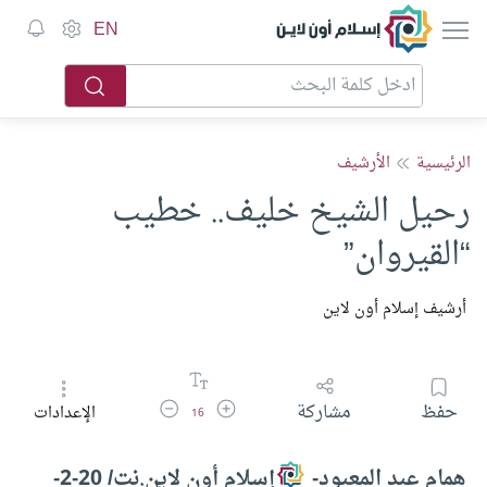
إسلام أون لاين
EN
الرئيسية
الأرشيف
رحيل الشيخ خليف.. خطيب
“القيروان”
أرشيف إسلام أون لاين
زيادة حجم الخط
تقليل حجم الخط
حفظ
مشاركة
الإعدادات
16
همام عبد المعبود-
إسلام أون لاين.نت/ 20-2-