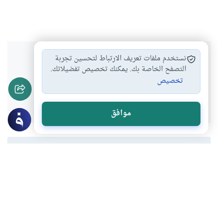
هل انتفعت بهذا المحتوى؟
نستخدم ملفات تعريف الارتباط لتحسين تجربة
التصفح الخاصة بك. يمكنك تخصيص تفضيلاتك.
تخصيص
نعم
لا
موافق
المحتوى والموارد المذكورة لا تعكس بالضرورة وجهة نظر
موقع "إسلام أون لاين".
موضوعات ذات صلة