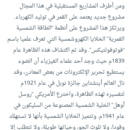
ومن أطرف المشاريع المستقبلية في هذا المجال
مشروع جديد يعتمد على القمر في توليد الكهرباء.
ويرتكز هذا المشروع على أنظمة “الطاقة الشمسية
القمرية” الخلايا الكهروشمسية التي تعرف علميا باسم
“فوتوفولتيكس”. وقد تم اكتشاف هذه الظاهرة عام
1839م حيث وجد أحد علماء الفيزياء أن الضوء
يستطيع تحرير الإلكترونات من بعض المعادن، وقد
نال العالم أينشتاين جائزة نوبل في عام 1921م
لتفسيره لهذه الظاهرة، واخترع الأمريكي “روسل
أوهل” الخلية الشمسية المصنوعة من السليكون في
عام 1941م. وتتميز الخلايا الشمسية بأنها لا تستهلك
وقودا، ولا تلوث الجو، وحياتها طويلة، ولا تتطلب إلا