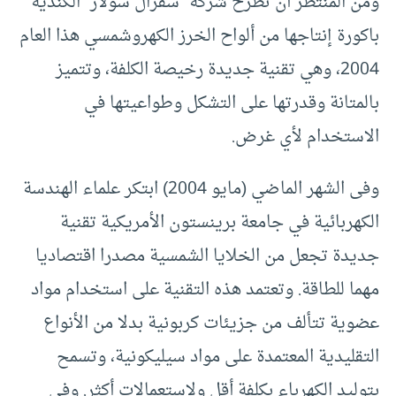
ومن المنتظر أن تطرح شركة “سفرال سولار” الكندية
باكورة إنتاجها من ألواح الخرز الكهروشمسي هذا العام
2004، وهي تقنية جديدة رخيصة الكلفة، وتتميز
بالمتانة وقدرتها على التشكل وطواعيتها في
الاستخدام لأي غرض.
وفى الشهر الماضي (مايو 2004) ابتكر علماء الهندسة
الكهربائية في جامعة برينستون الأمريكية تقنية
جديدة تجعل من الخلايا الشمسية مصدرا اقتصاديا
مهما للطاقة. وتعتمد هذه التقنية على استخدام مواد
عضوية تتألف من جزيئات كربونية بدلا من الأنواع
التقليدية المعتمدة على مواد سيليكونية، وتسمح
بتوليد الكهرباء بكلفة أقل ولاستعمالات أكثر. وفي