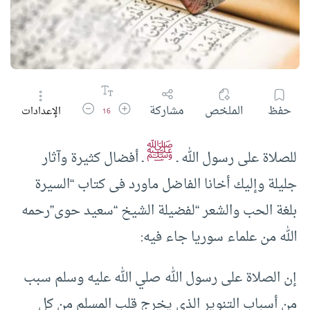
زيادة حجم الخط
تقليل حجم الخط
حفظ
الملخص
مشاركة
الإعدادات
16
ﷺ
للصلاة على رسول الله ـ
ـ أفضال كثيرة وآثار
جليلة وإليك أخانا الفاضل ماورد فى كتاب “السيرة
بلغة الحب والشعر “لفضيلة الشيخ “سعيد حوى”رحمه
الله من علماء سوريا جاء فيه:
إن الصلاة على رسول الله صلي الله عليه وسلم سبب
من أسباب التنوير الذي يخرج قلب المسلم من كل