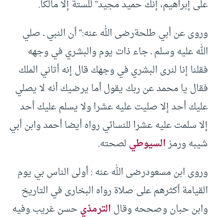
على إبراهيم، إنك حميد مجيد” للستة إلا مالكا.
وروى عن أبي طلحةرضى الله عنه:” أن النبي ـ صلي
الله عليه وسلم ـ جاء ذات يوم والبشري في وجهه
فقلنا إنا لنرى البشري في وجهك قال إنه أتاني الملك
فقال يا محمد عن ربك يقول أما يرضيك أنه لا يصلي
عليك أحد إلا صليت عليه عشرا ولا يسلم عليك أحد
إلا سلمت عليه عشرا للنسائي رواه أيضا أحمد وابن أبي
شيبه ورمز
السيوطي
لصحته.
وروى ابن مسعودرضى الله عنه : أولى الناس بي يوم
القيامة أكثرهم على صلاة رواه البخارى في التاريخ
وابن حبان وصححه وقال
الترمذي
حسن غريب وفيه