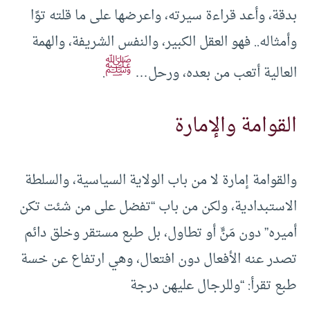
بدقة، وأعد قراءة سيرته، واعرضها على ما قلته توًا
وأمثاله.. فهو العقل الكبير، والنفس الشريفة، والهمة
ﷺ
العالية أتعب من بعده، ورحل…
.
القوامة والإمارة
والقوامة إمارة لا من باب الولاية السياسية، والسلطة
الاستبدادية، ولكن من باب “تفضل على من شئت تكن
أميره” دون مَنٍّ أو تطاول، بل طبع مستقر وخلق دائم
تصدر عنه الأفعال دون افتعال، وهي ارتفاع عن خسة
طبع تقرأ: “وللرجال عليهن درجة