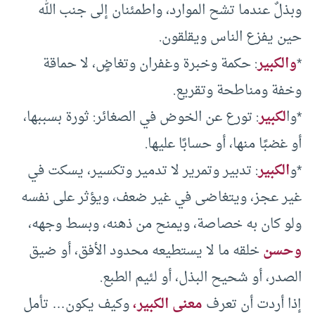
وبذلٌ عندما تشح الموارد، واطمئنان إلى جنب الله
حين يفزع الناس ويقلقون.
*
والكبير
: حكمة وخبرة وغفران وتغاضٍ، لا حماقة
وخفة ومناطحة وتقريع.
*وا
لكبير
: تورع عن الخوض في الصغائر: ثورة بسببها،
أو غضبًا منها، أو حسابًا عليها.
*و
الكبير
: تدبير وتمرير لا تدمير وتكسير، يسكت في
غير عجز، ويتغاضى في غير ضعف، ويؤثر على نفسه
ولو كان به خصاصة، ويمنح من ذهنه، وبسط وجهه،
وحسن
خلقه ما لا يستطيعه محدود الأفق، أو ضيق
الصدر، أو شحيح البذل، أو لئيم الطبع.
إذا أردت أن تعرف
معنى الكبير،
وكيف يكون… تأمل