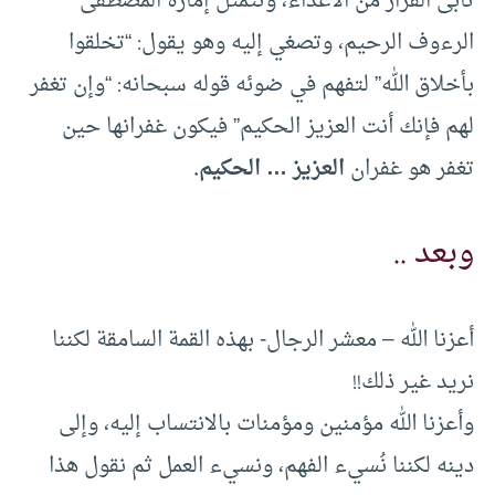
تأبى الفرار من الأعداء، وتتمثل إمارة المصطفى
الرءوف الرحيم، وتصغي إليه وهو يقول: “تخلقوا
بأخلاق الله” لتفهم في ضوئه قوله سبحانه: “وإن تغفر
لهم فإنك أنت العزيز الحكيم” فيكون غفرانها حين
تغفر هو غفران
العزيز … الحكيم.
وبعد ..
أعزنا الله – معشر الرجال- بهذه القمة السامقة لكننا
نريد غير ذلك!!
وأعزنا الله مؤمنين ومؤمنات بالانتساب إليه، وإلى
دينه لكننا نُسيء الفهم، ونسيء العمل ثم نقول هذا