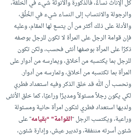
كل الإناث نساءً، فالذكورة والأنوثة شيء في الخلقة،
والرجولة والانتساب إلى النساء شيء في الخُلُق،
والأدلة على ذلك أكثر من أن يتسع لها المقام، وعليه
فإن قوامة الرجل على المرأة لا تكون للرجل بوصفه
ذكرًا على المرأة بوصفها أنثى فحسب، ولكن تكون
للرجل بما يكتسبه من أخلاق، ويمارسه من أدوار على
المرأة بما تكتسبه من أخلاق، وتمارسه من أدوار.
ونحسب أن الله قد خلق الذكر وفيه استعداد فطري
لكي يكون رجلاً مسئولاً ومديرًا وراعيًا، كما خلق الأنثى
ولديها استعداد فطري لتكون امرأة حانية ومسئولة
وراعية، ويكتسب الرجل “
القوامة” “بقيامه
” على
شئون أسرته مننفقة، وتدبير عيش، وإدارة شئون،