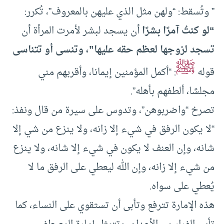
” وتُسقط: “ولهن مثل الذي عليهن بالمعروف”، تُكرر:
“لو كنتُ آمرًا بشرًا
أن يسجد لبشر لأمرت المرأة أن
تسجد لزوجها لعظم حقه عليها”، وتنسى أو تتناسى
ﷺ
قوله
: “أكمل المؤمنين إيمانا، وأقربهم مني
مجلسًا، ألطفهم بأهله”.
تصرخ “واضربوهن”، وتدوس على سيرة من قال ونفذ:
“لا يكون الرفق في شيء إلا زانه، ولا ينزع من شي إلا
شانه، وإن العنف لا يكون في شيء إلا شانه، ولا ينزع
من شيء إلا زانه، وإن الله ليعطي على الرفق ما لا
يُعطي على سواه.
هذه الإمارة تترفع وتأبى أن تستقوي على النساء، كما