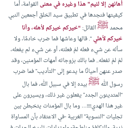
أهانهن إلا لئيم” هذا وغيره في معنى
القوامة، أما
كيفيتها فنجدها في تطبيق سيد الخلق أجمعين النبي
ﷺ
محمد
القائل:
“خيركم خيركم لأهله، وأنا
خيركم لأهلي
“. قالها وعاشها فما ضرب خادمًا، ولا
سأله عن شيء فعله لمَ فعلته، أو عن شيء لم يفعله،
لمَ لمْ تفعله.. فما بالك بزوجاته أمهات المؤمنين، وقد
صدر عنهن أحيانًا ما يدعو إلى “التأديب” فما ضرب
ﷺ
رسول الله
بيده إلا في سبيل الله، فما بال
“المتدينون الجدد” يفعلون غير ذلك، ويسيرون على
غير هذا الهدي!!!!… وما بال المؤمنات يتخبطن بين
تجليات “النسوية” الغربية -في الاعتقاد بأن المساواة
ندية، والتكافؤ مناطحة- وامتدادات تاريخ الجدات في