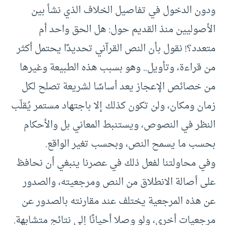
ودون الدخول في تفاصيل الخلاف الذي نشأ بين
الأصوليين منذ القديم حول: هل الحق واحد أم
متعدد؟! نقول بأن النص القرآني تحديدًا يحتمل أكثر
من قراءة، وتأويل.. وهو بسبب هذه الطبيعة وغيرها
من خصائص الإعجاز يعد أساسًا لشريعة تصلح لكل
زمان ومكان، ولن تكون كذلك إلا باجتهاد مستمر يُقلّب
النظر في النصوص، ويستنبط المعاني بل والأحكام
بحسب ما يسمح النص، وبحسب تغير الواقع.
وفي محاولتنا لفعل ذلك في عصرنا ينبغي أن نحافظ
على أصالة الانطلاق من النص ومرجعيته، والصدور
عن هذه المرجعية يختلف عند مقارنته بالصدور عن
مرجعيات أخرى، ولو وصلا أحيانًا إلى نتائج متشابهة.