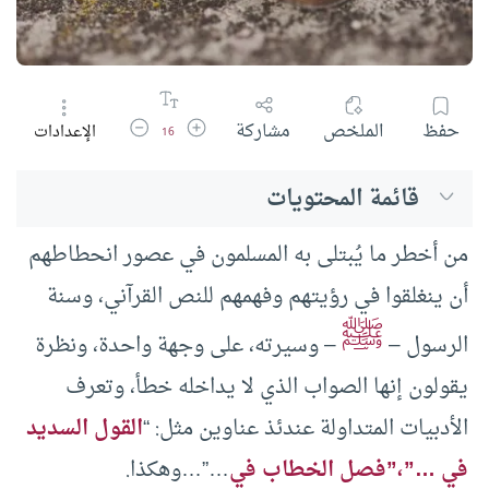
زيادة حجم الخط
تقليل حجم الخط
حفظ
الملخص
مشاركة
الإعدادات
16
قائمة المحتويات
من أخطر ما يُبتلى به المسلمون في عصور انحطاطهم
أن ينغلقوا في رؤيتهم وفهمهم للنص القرآني، وسنة
ﷺ
الرسول –
– وسيرته، على وجهة واحدة، ونظرة
يقولون إنها الصواب الذي لا يداخله خطأ، وتعرف
الأدبيات المتداولة عندئذ عناوين مثل: “
القول السديد
في …”،”فصل الخطاب في
…”…وهكذا.