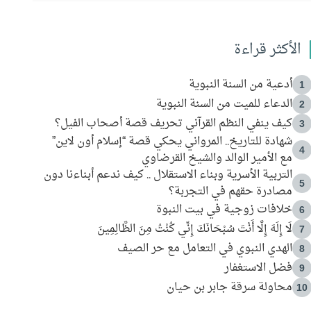
الأكثر قراءة
أدعية من السنة النبوية
1
الدعاء للميت من السنة النبوية
2
كيف ينفي النظم القرآني تحريف قصة أصحاب الفيل؟
3
شهادة للتاريخ.. المرواني يحكي قصة “إسلام أون لاين”
4
مع الأمير الوالد والشيخ القرضاوي
التربية الأسرية وبناء الاستقلال .. كيف ندعم أبناءنا دون
5
مصادرة حقهم في التجربة؟
خلافات زوجية في بيت النبوة
6
لَا إِلَهَ إِلَّا أَنْتَ سُبْحَانَكَ إِنِّي كُنْتُ مِنَ الظَّالِمِينَ
7
الهدي النبوي في التعامل مع حر الصيف
8
فضل الاستغفار
9
محاولة سرقة جابر بن حيان
10