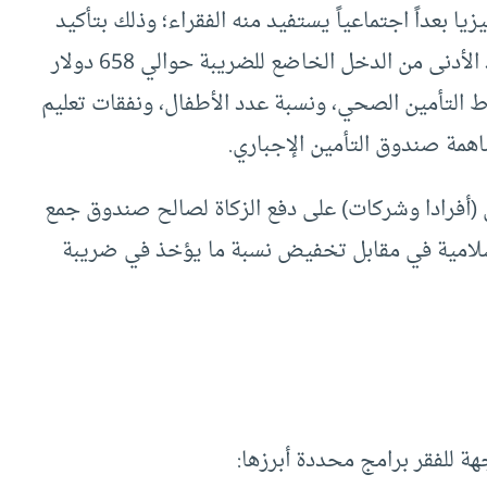
 بعداً اجتماعياً يستفيد منه الفقراء؛ وذلك بتأكيد
مبدأ التصاعدية في ضريبة الدخل، حيث يبلغ الحد الأدنى من الدخل الخاضع للضريبة حوالي 658 دولار
 التأمين الصحي، ونسبة عدد الأطفال، ونفقات تعليم
اهمة صندوق التأمين الإجباري.
ن (أفرادا وشركات) على دفع الزكاة لصالح صندوق جمع
لإسلامية في مقابل تخفيض نسبة ما يؤخذ في ضريبة
ة للفقر برامج محددة أبرزها: