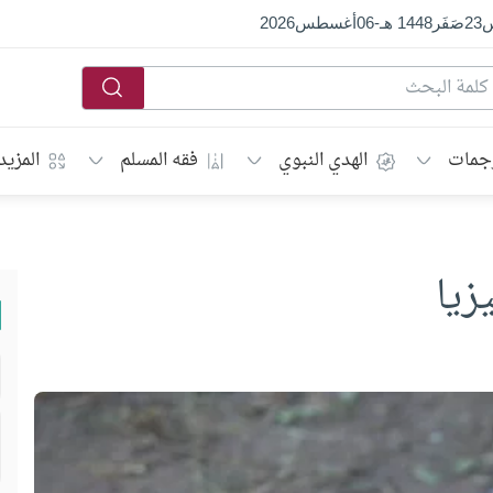
س
23
صَفَر
1448 هـ
-
06
أغسطس
2026
جمات
الهدي النبوي
فقه المسلم
المزيد
زيا