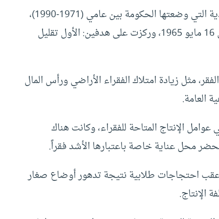
وقد تُرجمت فلسفة التنمية في السياسات الاقتصادية التي وضعتها الحكومة بين عامي (1971-1990)،
والتي وُضعت جراء الاشتباكات العرقية الدامية في 16 مايو 1965، وركزت على هدفين: الأول تقليل
قر، مثل زيادة امتلاك الفقراء الأراضي ورأس المال
ة العامة.
 عوامل الإنتاج المتاحة للفقراء، وكانت هناك
ضر محل عناية خاصة باعتبارها الأشد فقراً.
ا تزايد الاهتمام القومي بمشكلة الفقر في 1974 عقب احتجاجات طلابية نتيجة تدهور أوضاع صغار
 الإنتاج.