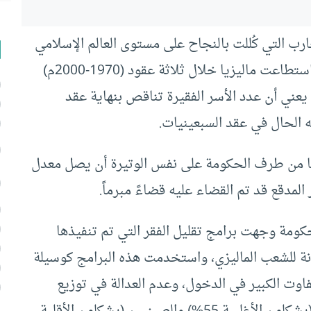
ارب التي كُللت بالنجاح على مستوى العالم الإسلامي
الذي يعيش 37% من سكانه تحت خط الفقر، فقد استطاعت ماليزيا خلال ثلاثة عقود (1970-2000م)
 من 52.4% إلى 5.5%؛ وهو ما يعني أن عدد الأسر الفقيرة تناقص بنهاية عقد
ه الحال في عقد السبعينيات.
يا من طرف الحكومة على نفس الوتيرة أن يصل معدل
حكومة وجهت برامج تقليل الفقر التي تم تنفيذها
كونة للشعب الماليزي، واستخدمت هذه البرامج كوسيلة
فاوت الكبير في الدخول، وعدم العدالة في توزيع
الثروة سبباً في وقوع اشتباكات دامية بين الملايو (يشكلون الأغلبية 55%) والصينيين (يشكلون الأقلية