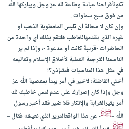
تكون
أفراحنا عبادة وطاعة لله عز وجل ويباركها الله
من فوق سبع سماوات
.
وإن كان لا محالة أن تلبس المخطوبة الذهب أو
غيره الذي يقدمه
الخاطب فلتقم بذلك أي واحدة من
الحاضرات -قريبة كانت أو مدعوة -، وإذا لم ير
الناس
منا الترجمة العملية لأخلاق الإسلام وتعاليمه
في مثل هذا المناسبات فمتى
إذن؟
!
أختي الفاضلة: لا
خير في أمر يبدأ بمعصية الله عز
وجل وإذا كان إصرارك على عدم لمس خاطبك لك
أمر يثير
الغرابة والإنكار فلا ضير فقد أخبر رسول
ﷺ
الله –
- عن هذا الواقع
المرير الذي نعيشه فقال –
ﷺ