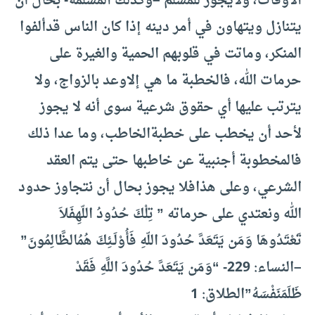
الأوقات، ولا
يجوز للمسلم –وكذلك المسلمة- بحال أن
يتنازل ويتهاون في أمر دينه إذا كان الناس قد
ألفوا
المنكر، وماتت في قلوبهم الحمية والغيرة على
حرمات الله، فالخطبة ما هي إلا
وعد بالزواج، ولا
يترتب عليها أي حقوق شرعية سوى أنه لا يجوز
لأحد أن يخطب على خطبة
الخاطب، وما عدا ذلك
فالمخطوبة أجنبية عن خاطبها حتى يتم العقد
الشرعي، وعلى هذا
فلا يجوز بحال أن نتجاوز حدود
الله ونعتدي على حرماته ” تِلْكَ حُدُودُ اللّهِ
فَلاَ
تَعْتَدُوهَا وَمَن يَتَعَدَّ حُدُودَ اللّهِ فَأُوْلَـئِكَ هُمُ
الظَّالِمُونَ”
–النساء: 229- “وَمَن يَتَعَدَّ حُدُودَ اللَّهِ فَقَدْ
ظَلَمَ
نَفْسَهُ”
الطلاق: 1