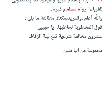
- “بدأ الإسلام غريباً وسيعود كما بدأ
فطوبى
للغرباء”
رواه مسلم
وغيره
.
والله أعلم
.
وللمزيد
يمكنك مطالعة ما يلي
:
قول المخطوبة لخاطبها.. يا حبيبي
عشرون مخالفة شرعية تقع ليلة الزفاف
مجموعة من الباحثين