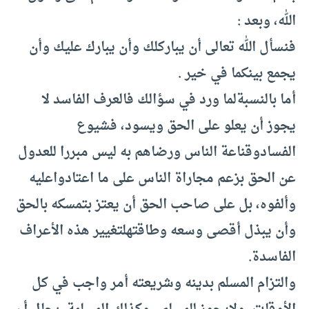
الله، وبعد
:
فنسأل الله تعالى أن يبارك
لك وأن يبارك عليك وأن
يجمع بينكما في خير
.
أما بالنسبة
لما ورد في سؤالك فالعرف الفاسد لا
يجوز أن يعلو على الحق ويسود، فشيوع
الفساد
وقناعة الناس ورضاهم به ليس مبررا للعدول
عن الحق بزعم مجاراة الناس على ما اعتادوا
عليه
وألفوه، بل على صاحب الحق أن يعتز بتمسكه بالحق
وأن يبذل أقصى وسعه وطاقته
لتغيير هذه الأعراف
الفاسدة
.
والتزام المسلم بدينه وشريعته أمر واجب في كل