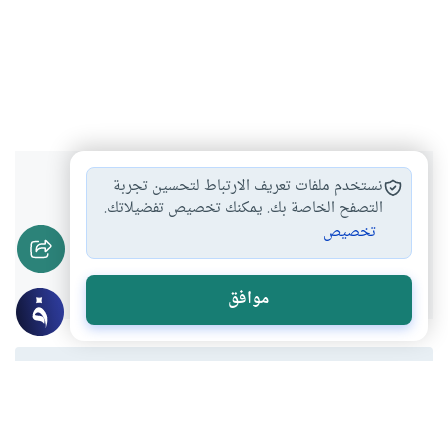
هل انتفعت بهذا المحتوى؟
نستخدم ملفات تعريف الارتباط لتحسين تجربة
التصفح الخاصة بك. يمكنك تخصيص تفضيلاتك.
تخصيص
نعم
لا
موافق
المحتوى والموارد المذكورة لا تعكس بالضرورة وجهة نظر
موقع "إسلام أون لاين".