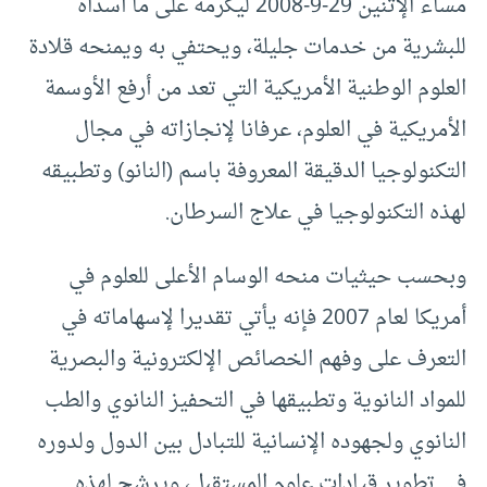
مساء الإثنين 29-9-2008 ليكرمه على ما أسداه
للبشرية من خدمات جليلة، ويحتفي به ويمنحه قلادة
العلوم الوطنية الأمريكية التي تعد من أرفع الأوسمة
الأمريكية في العلوم، عرفانا لإنجازاته في مجال
التكنولوجيا الدقيقة المعروفة باسم (النانو) وتطبيقه
لهذه التكنولوجيا في علاج السرطان.
وبحسب حيثيات منحه الوسام الأعلى للعلوم في
أمريكا لعام 2007 فإنه يأتي تقديرا لإسهاماته في
التعرف على وفهم الخصائص الإلكترونية والبصرية
للمواد النانوية وتطبيقها في التحفيز النانوي والطب
النانوي ولجهوده الإنسانية للتبادل بين الدول ولدوره
في تطوير قيادات علوم المستقبل، ويرشح لهذه