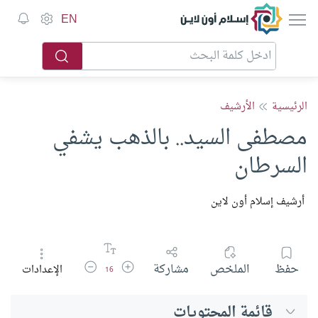
إسلام أون لاين
EN
الرئيسية
الأرشيف
مصطفى السيد.. بالذهب يشفي
السرطان
أرشيف إسلام أون لاين
زيادة حجم الخط
تقليل حجم الخط
حفظ
الملخص
مشاركة
الإعدادات
16
قائمة المحتويات