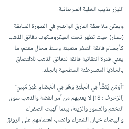
الليزر تذيب الخلية السرطانية.
ويمكن ملاحظة الفارق الواضح في الصورة السابقة
(يسار) حيث تظهر تحت الميكروسكوب دقائق الذهب
كأجسام فائقة الصغر مضيئة وسط مجال معتم، ما
يعني قدرة انتقائية فائقة لدقائق الذهب للالتصاق
بالخلايا المتسرطنة السطحية بالجلد.
“أَوَمَن يُنَشَّأُ فِي الْحِلْيَةِ وَهُوَ فِي الْخِصَامِ غَيْرُ مُبِينٍ”
[الزخرف : 18] لا يعنيهم من أمر الفضة والذهب سوى
التختم والتسور والزينة، بينما ألهبت الصفراء
والبيضاء خيال الشعراء وانصب اهتمامهم على الرونق