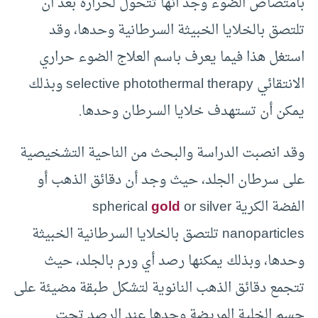
بامتصاص الضوء وجد أنها تتحول لحرارة بعد أن
تلتصق بالخلايا الخبيثة السرطانية وحدها، وقد
استغل هذا فيما يعرف باسم العلاج الضوء حراري
الانتقائي selective photothermal therapy وبذلك
يمكن أن تستهدف خلايا السرطان وحدها.
وقد انصبت الدراسة والبحث من الناحية التشخيصية
على سرطان الجلد، حيث وجد أن دقائق الذهب أو
الفضة الكرية spherical
or silver
gold
nanoparticles تلتصق بالخلايا السرطانية الخبيثة
وحدها، وبذلك يمكنها رصد أي ورم بالجلد، حيث
تتجمع دقائق الذهب النانوية لتشكل طبقة مضيئة على
جسم الخلية المريضة وحدها عند الرصد تحت