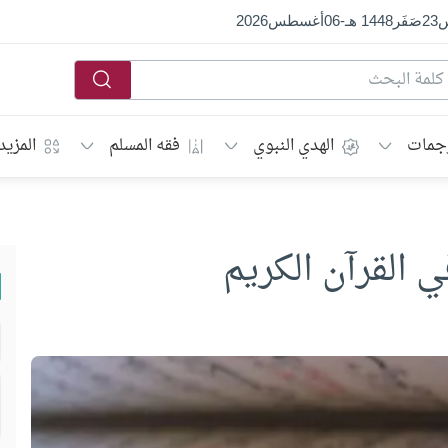
س
23
صَفَر
1448 هـ
-
06
أغسطس
2026
جمات
الهدي النبوي
فقه المسلم
المزيد
ي القرآن الكريم