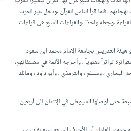
نها لغات ولهجات سبع ،نزل بها القرآن تيسيرًا للعرب
لهجاتهم ،فلما قرأ الناس القرآن ،ودخل غير العرب
راءة ،وجعله واحدًا ،والقراءات السبع هي قراءات
هيئة التدريس بجامعة الإمام محمد ابن سعود
اترة تواتراً معنوياً ، وأخرجه الأئمة في مصنفاتهم،
البخاري ، ومسلم ، والترمذي ، وأبو داود ، ومالك
سبعة حتى أوصلها السيوطي في الإتقان إلى أربعين
يه جمهور العلماء أن الأحرف السبعة سبع لغات من