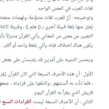
لغات العرب في المعنى الواحد .
وتوضيحه : أنَّ للعرب لغات متنوِّعة، ولهجات متعدّدة 
يُعبَّر عنها بلغة قبيلة أخرى بـ (( هلم )) ، وقبيلة ث
التعبير عن معنى من المعاني يأتي القرآن متنزلاً بأ
يكون هناك اختلاف فإنه يأتي بلفظ واحد أو أكثر ، و
ويحسن التنبيه على أمرين قد يلتبسان على بعض ا
الأول : أن هذه الأحرف السبعة التي كان القرآن يُقر
، فلما ذلّت به ألسنتهم ، وائتلفوا على قراءته ، 
قريش الذي يقرأ به القرآن اليوم .
الثاني : أن الأحرف السبعة ليست
القراءات السبع
ا