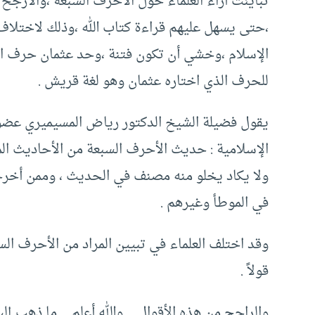
تباينت آراء العلماء حول الأحرف السبعة ،والأرجح أ
،حتى يسهل عليهم قراءة كتاب الله ،وذلك لاختلاف 
الإسلام ،وخشي أن تكون فتنة ،وحد عثمان حرف الق
للحرف الذي اختاره عثمان وهو لغة قريش .
يقول فضيلة الشيخ الدكتور رياض المسيميري عضو 
الإسلامية : حديث الأحرف السبعة من الأحاديث المتو
ولا يكاد يخلو منه مصنف في الحديث ، وممن أخرجه 
في الموطأ وغيرهم .
وقد اختلف العلماء في تبيين المراد من الأحرف ال
قولاً .
والراجح من هذه الأقوال _ والله أعلم _ ما ذهب إل