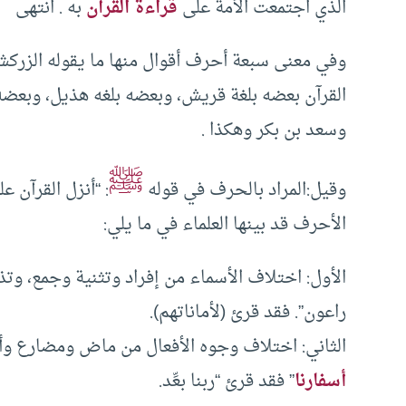
الذي اجتمعت الأمة على
قراءة القرآن
به . انتهى
وفي معنى سبعة أحرف أقوال منها ما يقوله الزركشى
القرآن بعضه بلغة قريش، وبعضه بلغه هذيل، وبعضه ب
وسعد بن بكر وهكذا .
ﷺ
وقيل:المراد بالحرف في قوله
: “أنزل القرآن 
الأحرف قد بينها العلماء في ما يلي:
الأول: اختلاف الأسماء من إفراد وتثنية وجمع، وت
راعون”. فقد قرئ (لأماناتهم).
الثاني: اختلاف وجوه الأفعال من ماض ومضارع وأمر
أسفارنا
” فقد قرئ “ربنا بعِّد.