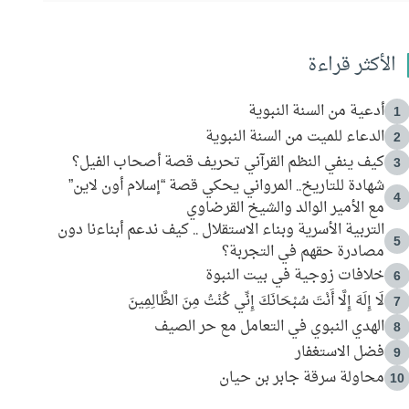
الأكثر قراءة
أدعية من السنة النبوية
1
الدعاء للميت من السنة النبوية
2
كيف ينفي النظم القرآني تحريف قصة أصحاب الفيل؟
3
شهادة للتاريخ.. المرواني يحكي قصة “إسلام أون لاين”
4
مع الأمير الوالد والشيخ القرضاوي
التربية الأسرية وبناء الاستقلال .. كيف ندعم أبناءنا دون
5
مصادرة حقهم في التجربة؟
خلافات زوجية في بيت النبوة
6
لَا إِلَهَ إِلَّا أَنْتَ سُبْحَانَكَ إِنِّي كُنْتُ مِنَ الظَّالِمِينَ
7
الهدي النبوي في التعامل مع حر الصيف
8
فضل الاستغفار
9
محاولة سرقة جابر بن حيان
10