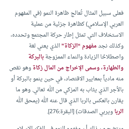
فعلى سبيل المثال تُعالج ظاهرة النمو (في المفهوم
العربي الإسلامي) كظاهرة جزئية من عملية
الاستخلاف التي تمثل إطار حركة المجتمع وتحدده،
وكذلك نجد
مفهوم “الزكاة”
الذي يعني لغة
واصطلاحًا الزيادة والنماء الممزوجة
بالبركة
والطهارة، وسمى الإخراج من المال زكاة
وهو نقص
منه مادياً بمعايير الاقتصاد، في حين ينمو بالبركة أو
بالأجر الذي يثاب به المزكي من الله تعالي. وهو ما
يقارن بالعكس بالربا الذي قال عنه الله (يمحق الله
الربا
ويربي الصدقات) [البقرة:276].
ويتضح من ذلك أن مفهوم النمو في الفكر الإسلامي