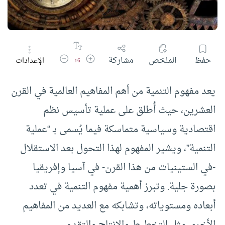
زيادة حجم الخط
تقليل حجم الخط
حفظ
الملخص
مشاركة
الإعدادات
16
يعد مفهوم التنمية من أهم المفاهيم العالمية في القرن
العشرين، حيث أُطلق على عملية تأسيس نظم
اقتصادية وسياسية متماسكة فيما يُسمى بـ “عملية
التنمية”، ويشير المفهوم لهذا التحول بعد الاستقلال
-في الستينيات من هذا القرن- في آسيا وإفريقيا
بصورة جلية. وتبرز أهمية مفهوم التنمية في تعدد
أبعاده ومستوياته، وتشابكه مع العديد من المفاهيم