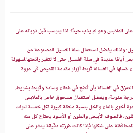
ى الملابس وهو لم يذب جيدًا؛ لذا يترسب قبل ذوبانه على
ل؛ ولذلك يفضل استعمال سلة الغسيل المصنوعة من
ابس أيامًا عديدة في سلة الغسيل حتى لا تتغير رائحتها.
لسهولة
ء غسلها في الغسالة تُربط أزرار مقدمة القميص في عروة
 التمزق في الغسالة بأن تُضع في غطاء وسادة وتُربط بشريط.
ل أن يغسل الصوف بماء فاتر لا تزيد حرارته على 35 درجة مئوية، ويفضل استعمال مسحوق خاص بالملابس
ة أخرى بالماء والخل بنسبة ملعقة كبيرة لكل خمسة لترات
للون، فالصوف الأبيض والملون أو الأسود يحتاج كل منه
لمحافظة على شكلها فإذا كانت غرزته دقيقة ينشر على