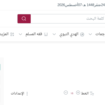
24
صَفَر
1448 هـ
-
07
أغسطس
2026
جمات
الهدي النبوي
فقه المسلم
المزيد
زيادة حجم الخط
تقليل حجم الخط
الخط
الإعدادات
16