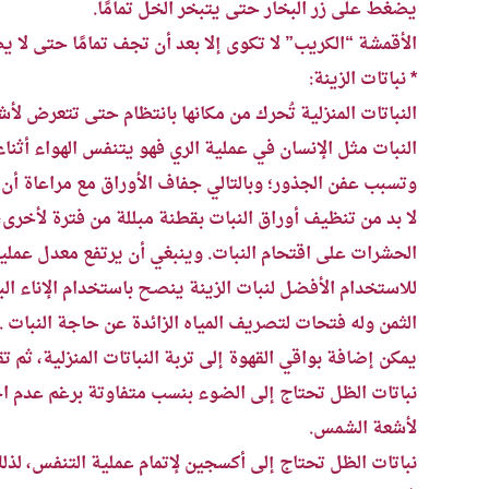
يضغط على زر البخار حتى يتبخر الخل تمامًا.
الأقمشة “الكريب” لا تكوى إلا بعد أن تجف تمامًا حتى لا ي
* نباتات الزينة:
النباتات المنزلية تُحرك من مكانها بانتظام حتى تتعرض ل
النبات مثل الإنسان في عملية الري فهو يتنفس الهواء أثناء 
وتسبب عفن الجذور؛ وبالتالي جفاف الأوراق مع مراعاة أن
لا بد من تنظيف أوراق النبات بقطنة مبللة من فترة لأخرى
الحشرات على اقتحام النبات. وينبغي أن يرتفع معدل عمل
للاستخدام الأفضل لنبات الزينة ينصح باستخدام الإناء ا
الثمن وله فتحات لتصريف المياه الزائدة عن حاجة النبات .
يمكن إضافة بواقي القهوة إلى تربة النباتات المنزلية، ثم 
نباتات الظل تحتاج إلى الضوء بنسب متفاوتة برغم عدم ا
لأشعة الشمس.
نباتات الظل تحتاج إلى أكسجين لإتمام عملية التنفس، لذل