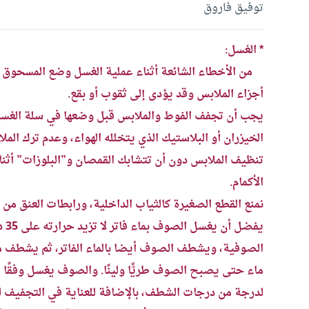
توفيق فاروق
* الغسل:
من الأخطاء الشائعة أثناء عملية الغسل وضع المسحوق عل
أجزاء الملابس وقد يؤدى إلى ثقوب أو بقع.
يجب أن تجفف الفوط والملابس قبل وضعها في سلة الغسي
الخيزران أو البلاستيك الذي يتخلله الهواء، وعدم ترك المل
تنظيف الملابس دون أن تتشابك القمصان و”البلوزات” أثنا
الأكمام.
نمنع القطع الصغيرة كالثياب الداخلية، ورابطات العنق من
يفض
الصوفية، ويشطف الصوف أيضا بالماء الفاتر، ثم يشطف مر
ماء حتى يصبح الصوف طريًّا ولينًا. والصوف يغسل وفقًا 
لدرجة من درجات الشطف، بالإضافة للعناية في التجفيف ل