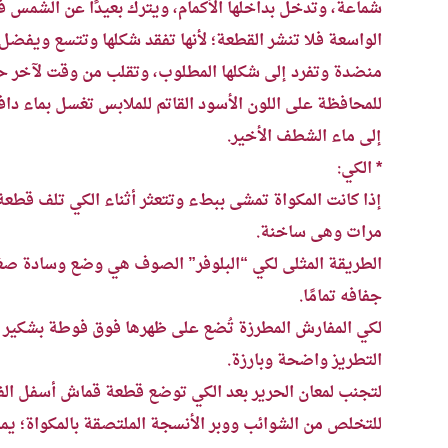
شماعة، وتدخل بداخلها الأكمام، ويترك بعيدًا عن الشمس في
الواسعة فلا تنشر القطعة؛ لأنها تفقد شكلها وتتسع ويفضل
منضدة وتفرد إلى شكلها المطلوب، وتقلب من وقت لآخر ح
للمحافظة على اللون الأسود القاتم للملابس تغسل بماء 
إلى ماء الشطف الأخير.
* الكي:
إذا كانت المكواة تمشى ببطء وتتعثر أثناء الكي تلف قطع
مرات وهى ساخنة.
الطريقة المثلى لكي “البلوفر” الصوف هي وضع وسادة صغيرة 
جفافه تمامًا.
لكي المفارش المطرزة تُضع على ظهرها فوق فوطة بشكير س
التطريز واضحة وبارزة.
لتجنب لمعان الحرير بعد الكي توضع قطعة قماش أسفل الف
للتخلص من الشوائب ووبر الأنسجة الملتصقة بالمكواة؛ يمل