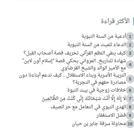
الأكثر قراءة
أدعية من السنة النبوية
1
الدعاء للميت من السنة النبوية
2
كيف ينفي النظم القرآني تحريف قصة أصحاب الفيل؟
3
شهادة للتاريخ.. المرواني يحكي قصة “إسلام أون لاين”
4
مع الأمير الوالد والشيخ القرضاوي
التربية الأسرية وبناء الاستقلال .. كيف ندعم أبناءنا دون
5
مصادرة حقهم في التجربة؟
خلافات زوجية في بيت النبوة
6
لَا إِلَهَ إِلَّا أَنْتَ سُبْحَانَكَ إِنِّي كُنْتُ مِنَ الظَّالِمِينَ
7
الهدي النبوي في التعامل مع حر الصيف
8
فضل الاستغفار
9
محاولة سرقة جابر بن حيان
10