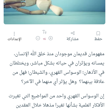
زيادة حجم الخط
تقليل حجم الخط
حفظ
مشاركة
الإعدادات
16
مفهومان قديمان موجودان منذ خلق الله الإنسان،
يمسانه ويؤثران في حياته بشكل مباشر، ويختلطان
في الأذهان؛ الوسواس القهري، والشيطان! فهل من
علاقة بينهما؟ وهل يؤثر أي منهما في الآخر؟
إن الوسواس القهري واحد من المواضيع التي تغيرت
الأفكار العلمية بشأنها تغيرا مذهلا خلال العقدين