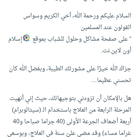
السلام عليكم ورحمة الله، أخي الكريم وسواس
القولون عند المسلمين
” على صفحة مشاكل وحلول للشباب بموقع
إسلام
أون لاين.نت.
جزاك الله خيرًا على مشورتك الطيبة، وبفضل الله كان
تحسني عظيما…
هل بالإمكان أن تزودني بتوجيهاتك، حيث إني أنهيت
المرحلة الرابعة من العلاج باستخدام الـ (سيتالوبرام)
أربعة أضعاف الجرعة الأولى (40 جراما صباحا و40
غراما مساء) وقد مضى عليّ سنة في العلاج، وبوسعي