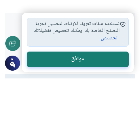
هل انتفعت بهذا المحتوى؟
نستخدم ملفات تعريف الارتباط لتحسين تجربة
التصفح الخاصة بك. يمكنك تخصيص تفضيلاتك.
تخصيص
نعم
لا
موافق
المحتوى والموارد المذكورة لا تعكس بالضرورة وجهة نظر
موقع "إسلام أون لاين".
موضوعات ذات صلة
أرشيف
مراجعات