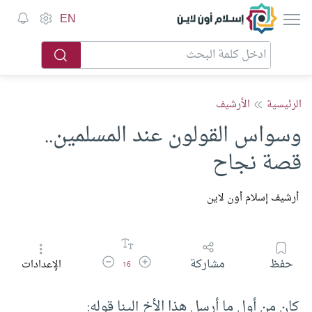
إسلام أون لاين
EN
الرئيسية
الأرشيف
وسواس القولون عند المسلمين..
قصة نجاح
أرشيف إسلام أون لاين
زيادة حجم الخط
تقليل حجم الخط
حفظ
مشاركة
الإعدادات
16
كان من أول ما أرسل هذا الأخ إلينا قوله: