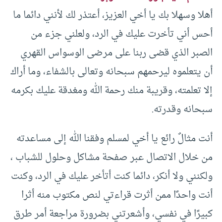
أهلا وسهلا بك يا أخي العزيز، أعتذر لك لأنني دائما ما
أحس أني تأخرت عليك في الرد، ولعلني جزء من
الصبر الذي قضى ربنا على مرضى الوسواس القهري
أن يتعلموه ليرحمهم سبحانه وتعالى بالشفاء، وما أراك
إلا تعلمته، وقريبة منك رحمة الله ومغدقة عليك بكرمه
سبحانه وقدرته.
أنت مثالٌ رائع يا أخي لمسلم وفقنا الله إلى مساعدته
من خلال الاتصال عبر صفحة مشاكل وحلول للشباب ،
ولكنني ولا أنكر، دائما كنت أتأخر عليك في الرد، وكنت
أنت واحدًا ممن أثرت قراءتي لنص مكتوب منه أثرا
كبيرًا في نفسي، وأشعرتني بضرورة مراجعة أمر طرق