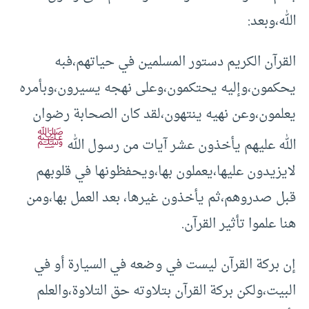
الله،وبعد:
القرآن الكريم دستور المسلمين في حياتهم،فبه
يحكمون،وإليه يحتكمون،وعلى نهجه يسيرون،وبأمره
يعلمون،وعن نهيه ينتهون،لقد كان الصحابة رضوان
ﷺ
الله عليهم يأخذون عشر آيات من رسول الله
لايزيدون عليها،يعملون بها،ويحفظونها في قلوبهم
قبل صدروهم،ثم يأخذون غيرها، بعد العمل بها،ومن
هنا علموا تأثير القرآن.
إن بركة القرآن ليست في وضعه في السيارة أو في
البيت،ولكن بركة القرآن بتلاوته حق التلاوة،والعلم