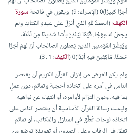
أقومُ ويُبَشِّرُ المؤمنين الذينَ يعملونَ الصالحاتِ أنَّ لهمْ
أجرًا كبيرًا)0 (الإسراء: 9). ويقول في فاتحة
سورة
الكهف
: (الحمدُ للهِ الذي أنزلَ على عبدهِ الكتابَ ولم
يجعلْ له عِوَجًا. قَيِّمًا لِيُنْذِرَ بأْسًا شديدًا مِنْ لَدُنْهُ،
ويُبَشِّرَ المُؤمنين الذينَ يَعملونَ الصالحاتِ أنَّ لهمْ أجْرًا
حَسَنًا. مَاكِثِينَ فيهِ أبَدًا)0 (
الكهف
: 1 ـ 3).
ولم يكن الغرض من إنزال القرآن الكريم أن يقتصر
الناس في أمره على اتخاذه أحجبة وتمائم، دون عملٍ
بما فيه، ودون التزام لأوامره، أو انتهاء عن نواهيه.
وليست رسالة القرآن الأساسية أن يقتصر الناس على
اتخاذه لوحات تُعلَّق في المنازل والمكاتب، أو تمائم
تعلق في الرقاب وعلى الصدور، أو تعويذة توضع من