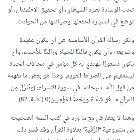
تحت الوسادة لطرد الشيطان، أو تحقيق الاطمئنان، أو
توضع في السيارة لحفظها وصيانتها من الحوادث.
ولكن رسالة القرآن الأساسية هي أن يكون عقيدة
وشريعة، وأن يكون قائدًا للحياة ورائدًا للأحياء، وأن
يكون دستورًا يهتدي به كل مؤمن في مجالات الحياة
ليستقيم على الصراط القويم، وهذا هو بعض ما نفهمه
من قول الله ـ سبحانه ـ في سورة الإسراء: (ونُنَزِّلُ مِنَ
القرآنِ ما هُوَ شِفَاءٌ ورَحْمَةٌ للمُؤْمِنِينَ)0 (الآية: 82).
وهذا لا يتعارض مع ما ورد في كتب السنة الصحيحة
من مشروعية “الرُّقْيَةِ” بتلاوة القرآن وقد فسر ذلك