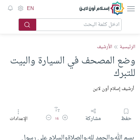
إسلام أون لاين
EN
الرئيسية
الأرشيف
وضع المصحف في السيارة والبيت
للتبرك
أرشيف إسلام أون لاين
زيادة حجم الخط
تقليل حجم الخط
حفظ
مشاركة
الإعدادات
16
بسم الله،والحمد لله،والصلاةوالسلام على رسول