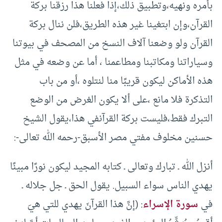
بأمره ونهيه،وتطبيق ذلك،إذا فعلنا هذا رزقنا بركة
القرآن،وإن ابتغينا غير هذه الطريق،فلن ننال بركة
القرآن ولو وضعنا آلاف النسخ من المصحف في بيوتنا
وسياراتنا ومكاتبنا ومطاعمنا ، أما عن وضعه في مثل
هذه الأماكن ليكون قريبًا منا لنتلوه ،أو من باب
التذكرة فلا مانع ،على ألا يكون الغرض من الوضع
التبرك فقط،فليست بركة القرآنفي هذا،يقول الشيخ
حسنين مخلوف مفتي مصر الأسبق-رحمه الله تعالى-:
أنزل الله ـ تبارك وتعالى ـ كتابه المجيد ليكون نورًا مبينًا
يهدي الناس سواء السبيل. يقول الحق ـ جل جلاله ـ
في
سورة الإسراء
: (إنَّ هذا القرآنَ يهدي للتي هيَ