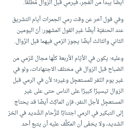
أيضًا يبدأ من الفجر، فيرمي قبل الزوال مُطلقًا.
وفي قول آخر عن وقت رمي الجمرات أيام التشريق
عند الحنفيّة أيضًا غير القول المشهور: أنّ اليومين
الثاني والثالث أيضًا يجوز الرّمي فيهما قبل الزّوال.
وعليه: يكون في الأيّام الأربعة كلّها مجال للرّمي من
الصّباح قبل الزوال في مختلف الاجتهادات، ولو في
غير يوم النّفر للمستعجِل وغيره؛ لأن في الرمي قبل
الزوال تيسيرًا كبيرًا على الناس حتى على غير
المستعجِل لأجل النفر، فإن الماكِث أيضًا قد يحتاج
إلى التبكير في الرمي اجتنابًا للزِّحام الشّديد في الحَرّ
الشديد، ولا يخفَى أن المكلَّف عليه أن يتبع أحد