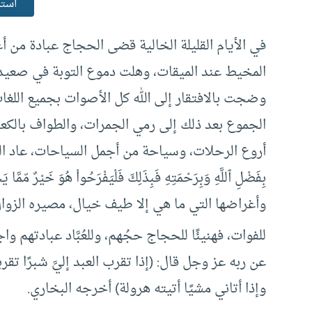
استم
في الأيام القليلة الخالية قضى الحجاج عبادة من أ
المخيط عند الميقات، وهلت دموع التوبة في صعيد 
وضجت بالافتقار إلى الله كل الأصوات بجميع اللغات
الجموع بعد ذلك إلى رمي الجمرات، والطواف بالكعب
أروع الرحلات، وسياحة من أجمل السياحات، عاد الحج
وأغراضها التي ما هي إلا طيف خيال، مصيره الزوال
للفوات، فهنيئًا للحجاج حجُهم، وللعُبَّاد عبادتهم و
عن ربه عز وجل قال: (إذا تقرب العبد إليَّ شبرًا تقرب
وإذا أتاني مشيًا أتيته هرولة) أخرجه البخاري.