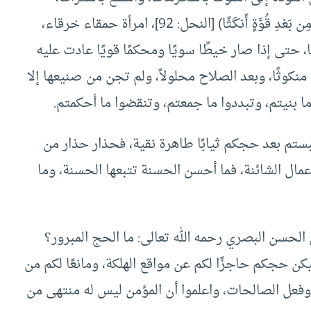
والتحاف المسبات، (وَلاَ تَكُونُواْ كَٱلَّتِى نَقَضَتْ غَزْلَهَا مِن بَعْدِ قُوَّةٍ أَنكَـٰثًا) [النحل: 92]، امرأة حمقاء خرقاء،
حتى إذا صار خيطًا سويًا ومحكمًا قويًا عادت عليه
كوثًا، وبعد الصلاح محلولاً، ولم تجن من صنيعها إلا
ما بنيتم، وتبددوا ما جمعتم، وتنقضوا ما أحكمتم.
ستم بعد حجكم ثيابًا طاهرة نقية، فحذار حذار من
أعمال الشائنة، فما أحسن الحسنة تتبعها الحسنة، وما
 الحسن البصري رحمه الله تعالى: ما الحج المبرور؟
فليكن حجكم حاجزًا لكم عن مواقع الهلكة، ومانعًا لكم من
ات وفعل الصالحات، واعلموا أن المؤمن ليس له منتهى من