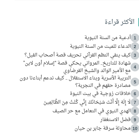
الأكثر قراءة
أدعية من السنة النبوية
1
الدعاء للميت من السنة النبوية
2
كيف ينفي النظم القرآني تحريف قصة أصحاب الفيل؟
3
شهادة للتاريخ.. المرواني يحكي قصة “إسلام أون لاين”
4
مع الأمير الوالد والشيخ القرضاوي
التربية الأسرية وبناء الاستقلال .. كيف ندعم أبناءنا دون
5
مصادرة حقهم في التجربة؟
خلافات زوجية في بيت النبوة
6
لَا إِلَهَ إِلَّا أَنْتَ سُبْحَانَكَ إِنِّي كُنْتُ مِنَ الظَّالِمِينَ
7
الهدي النبوي في التعامل مع حر الصيف
8
فضل الاستغفار
9
محاولة سرقة جابر بن حيان
10