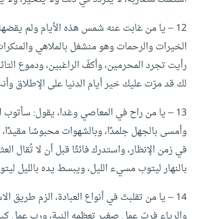
12 – يا من غابت عنه شمس هذه الأيام ولم يقضها
الخيرات والرحمات وهو منشغل بالملاهي والمنكرات،
رأيت تجرد المحرمين، وأكفّ الراغبين، ودموع التائ
لك قد مرّت عليك خير أيام الدنيا على الإطلاق وأنت
13 – يا من راح في المعاصي وغدا، يقول: سأتوب ال
وأمسى بالجهل جلمدًا، وبالشهوات محبوسًا مقيدًا، تذ
في زمن الإنظار، واستدرك فائتًا قبل أن لا تُقال العث
بالنهار ليتوب مسيء الليل، ويبسط يده بالليل ليتو
14 – يا من تقلبتَ في أنواع العبادة، الزم طريق ا
والرياء فربّ عمل صغير تعظمه النية، ورب عمل كب