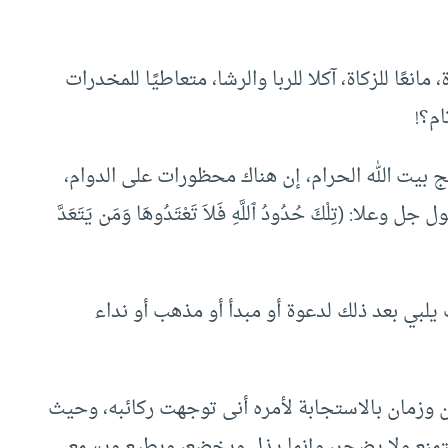
انعًا للزكاة، آكلا للربا والرشا، متعاطيًا للمخدرات
ام؟!
 بيت الله الحرام، إن هناك محظورات على الدوام،
: (تِلْكَ حُدُودُ ٱللَّهِ فَلاَ تَعْتَدُوهَا وَمَن يَتَعَدَّ
يلبي بعد ذلك لدعوة أو مبدأ أو مذهب أو نداء
كان وزمان بالاستجابة لأمره أنى توجهت ركائبه، وحيث
يتمنع ولا يضجر، وإنما يذل ويخضع، ويطيع ويسمع.