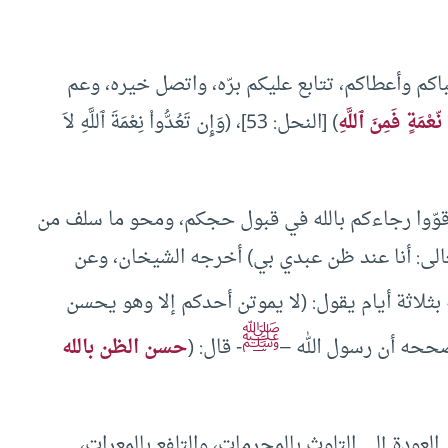
باكم وأعطاكم، تتابع عليكم برّه، واتصل خيره، وعم
عْمَةٍ فَمِنَ ٱللَّهِ
) [النحل: 53]، (وَإِن تَعُدُّواْ نِعْمَةَ ٱللَّهِ لاَ
وقوّوا رجاءكم بالله في قبول حجكم، ومحو ما سلف من
عالى: أنا عند ظن عبدي بي) أخرجه الشيخان، وعن
 بثلاثة أيام يقول: (لا يموتن أحدكم إلا وهو يحسن
ﷺ
صححه أن رسول الله –
- قال: (
حسن الظن بالله
العودة إلى التلوث بالمحرمات، والتلفع بالمعرات،