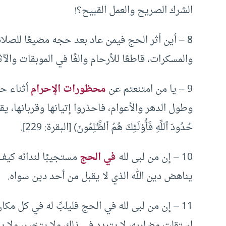
الشرك الصريح والعمل القبيح؟!
8 – أين أثر الحج فيمن عاد بعد حجه مضيعًا للصلاة، م
والمسكرات، قاطعًا للأرحام والغًا في الموبقات والآث
9 – يا من امتنعتم عن
محظورات الإحرام
أثناء حج
وطول الدهر والأعوام، فاحذروا إتيانها وقربانها، يقول جل وعلا
حُدُودَ ٱللَّهِ فَأُوْلَـئِكَ هُمُ ٱلظَّـٰلِمُونَ) [البقرة: 229].
10 – إن من لبى لله
في الحج
مستجيبًا لندائه كيف 
يناهض دين الله الذي لا يقبل من أحد دين سواه.
11 – إن من لبى لله في الحج فليلبِّ له في كل م
استقلت مضاربه، لا يتردد في ذلك ولا يتخير، ولا 