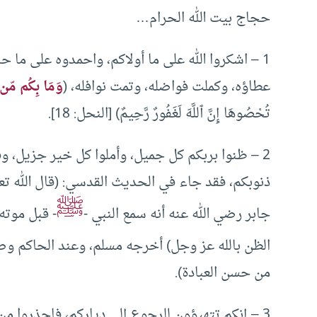
حجاج بيت الله الحرام…
1 – اشكروا الله على ما أولاكم، واحمدوه على ما ح
عطاؤه، وكملت فواضله، وتمت نوافله، (
وَمَا بِكُم مّن نّ
تُحْصُوهَا إِنَّ ٱللَّهَ لَغَفُورٌ رَّحِيمٌ) [النحل: 18].
2 – ظنوا بربكم كل جميل، وأملوا كل خير جزيل، 
ذنوبكم، فقد جاء في الحديث القدسي: (قال الله ت
ﷺ
جابر رضي الله عنه أنه سمع النبي -
- قبل موته
الظن بالله عز وجل) أخرجه مسلم، وعند الحاكم و
من حسن العبادة).
3 – إنكم تتهيؤون للرجوع إلى دياركم، فاحذروا من 