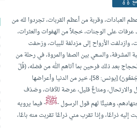
ع
عظم العبادات، وقربة من أعظم القربات، تجردوا لله من
عرفات على الوجنات، خجلاً من الهفوات والعثرات،
، وازدلفت الأرواح إلى مزدلفة للبيات، وزحفت
ة المشرفة، والسعي بين الصفا والمروة، في رحلة من
اج بعد ذلك فرحين بما آتاهم الله من فضله، (قُلْ
بِفَضْلِ ٱللَّهِ وَبِرَحْمَتِهِ فَبِذَلِكَ فَلْيَفْرَحُواْ هُوَ خَيْرٌ مّمَّا يَجْمَعُونَ) [يونس: 58]، خير من الدنيا وأعراضها
 والارتحال، ومتاعٌ قليل، عرضة للآفات، وصَدَف
ﷺ
اجتهادهم، وهنيئًا لهم قول الرسول -
- فيما يرويه
ت إليه ذراعًا، وإذا تقرب مني ذراعًا تقربت منه باعًا،