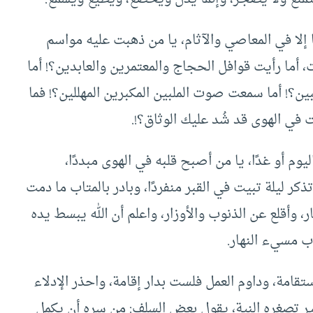
 إلا في المعاصي والآثام، يا من ذهبت عليه مواسم
 أما رأيت قوافل الحجاج والمعتمرين والعابدين؟! أما
بين؟! أما سمعت صوت الملبين المكبرين المهللين؟! فما
 في الهوى قد شُد عليك الوثاق؟!.
يوم أو غدًا، يا من أصبح قلبه في الهوى مبددًا،
كر ليلة تبيت في القبر منفردًا، وبادر بالمتاب ما دمت
ار، وأقلع عن الذنوب والأوزار، واعلم أن الله يبسط يده
ب مسيء النهار.
لاستقامة، وداوم العمل فلست بدار إقامة، واحذر الإدلاء
ير تصغره النية، يقول بعض السلف: من سره أن يكمل