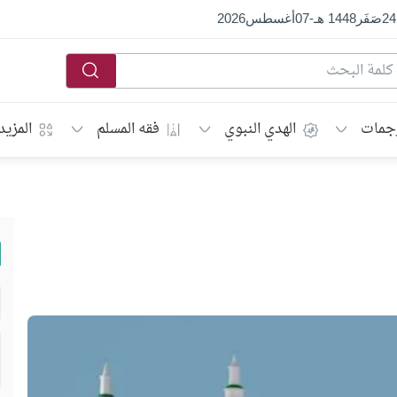
24
صَفَر
1448 هـ
-
07
أغسطس
2026
جمات
الهدي النبوي
فقه المسلم
المزيد