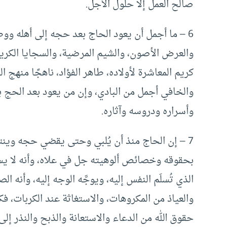
صالح العمل إلا حلول الأجل.
6 – ما أجمل أن يعود الحاج بعد حجه إلى أهله ووطن
والعرض الأصون، والشيم المرضية، والسجايا الكريمة
كريم المعاشرة لأولاده، طاهر الفؤاد، ناهجًا منهج 
والخافي أجمل من البادي، وإن من يعود بعد الحج ب
وأسراره ودروسه وآثاره.
7 – إن الحاج منذ أن يُلبي وحتى يقضي حجه وينت
بحقوقه وخصائص ألوهيته جل في علاه، وأنه لا يستح
الذي تُسلَم النفس إليه، ويوجَّه الوجه إليه، وأنه
والعياذ من المكروهات، والاستغاثة عند الكربات، 
حقوق الله من الدعاء والاستعانة والذبح والنذر إل